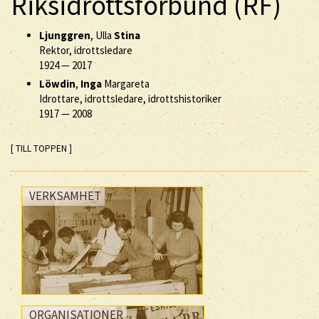
Riksidrottsförbund (RF)
Ljunggren
, Ulla
Stina
Rektor, idrottsledare
1924
—
2017
Löwdin
,
Inga
Margareta
Idrottare, idrottsledare, idrottshistoriker
1917
—
2008
[ TILL TOPPEN ]
VERKSAMHET
ORGANISATIONER