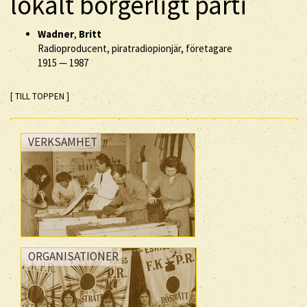
lokalt borgerligt parti
Wadner
,
Britt
Radioproducent, piratradiopionjär, företagare
1915
—
1987
[ TILL TOPPEN ]
VERKSAMHET
ORGANISATIONER