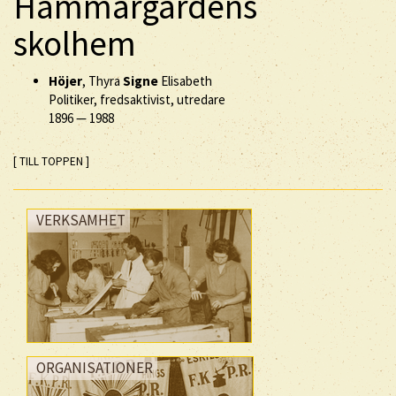
Hammargårdens
skolhem
Höjer
, Thyra
Signe
Elisabeth
Politiker, fredsaktivist, utredare
1896
—
1988
[ TILL TOPPEN ]
VERKSAMHET
ORGANISATIONER