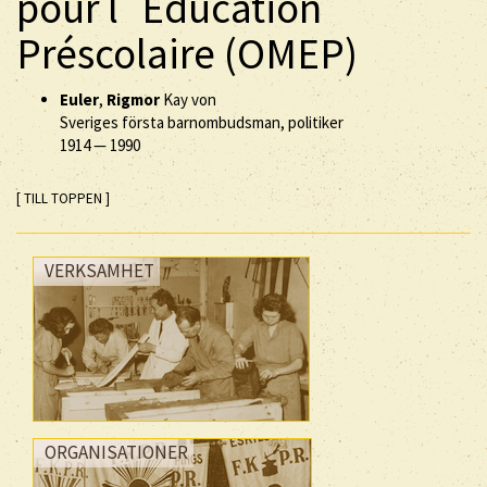
pour l´Éducation
Préscolaire (OMEP)
Euler
,
Rigmor
Kay von
Sveriges första barnombudsman, politiker
1914
—
1990
[ TILL TOPPEN ]
VERKSAMHET
ORGANISATIONER