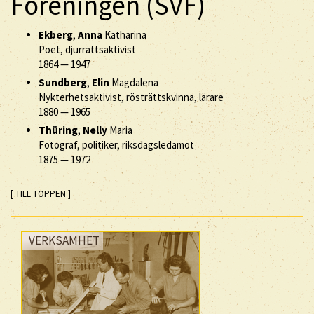
Föreningen (SVF)
Ekberg
,
Anna
Katharina
Poet, djurrättsaktivist
1864
—
1947
Sundberg
,
Elin
Magdalena
Nykterhetsaktivist, rösträttskvinna, lärare
1880
—
1965
Thüring
,
Nelly
Maria
Fotograf, politiker, riksdagsledamot
1875
—
1972
[ TILL TOPPEN ]
VERKSAMHET