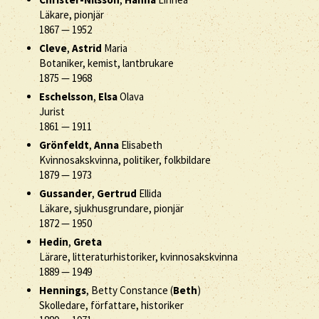
Läkare, pionjär
1867
—
1952
Cleve
,
Astrid
Maria
Botaniker, kemist, lantbrukare
1875
—
1968
Eschelsson
,
Elsa
Olava
Jurist
1861
—
1911
Grönfeldt
,
Anna
Elisabeth
Kvinnosakskvinna, politiker, folkbildare
1879
—
1973
Gussander
,
Gertrud
Ellida
Läkare, sjukhusgrundare, pionjär
1872
—
1950
Hedin
,
Greta
Lärare, litteraturhistoriker, kvinnosakskvinna
1889
—
1949
Hennings
, Betty Constance (
Beth
)
Skolledare, författare, historiker