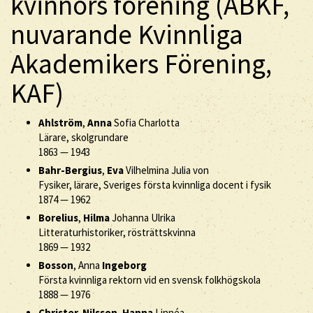
kvinnors förening (ABKF,
nuvarande Kvinnliga
Akademikers Förening,
KAF)
Ahlström
,
Anna
Sofia Charlotta
Lärare, skolgrundare
1863
—
1943
Bahr-Bergius
,
Eva
Vilhelmina Julia von
Fysiker, lärare, Sveriges första kvinnliga docent i fysik
1874
—
1962
Borelius
,
Hilma
Johanna Ulrika
Litteraturhistoriker, rösträttskvinna
1869
—
1932
Bosson
, Anna
Ingeborg
Första kvinnliga rektorn vid en svensk folkhögskola
1888
—
1976
Christer-Nilsson
,
Hanna
Linnéa