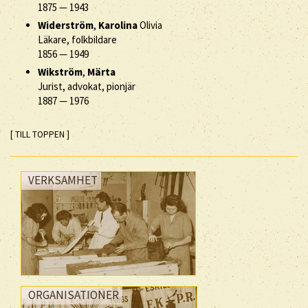
1875
—
1943
Widerström
,
Karolina
Olivia
Läkare, folkbildare
1856
—
1949
Wikström
,
Märta
Jurist, advokat, pionjär
1887
—
1976
[ TILL TOPPEN ]
VERKSAMHET
ORGANISATIONER