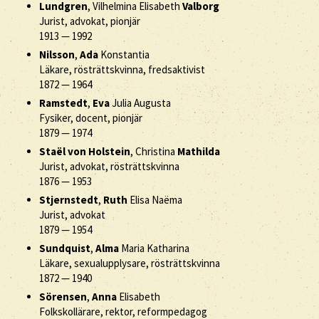
Lundgren
, Vilhelmina Elisabeth
Valborg
Jurist, advokat, pionjär
1913
—
1992
Nilsson
,
Ada
Konstantia
Läkare, rösträttskvinna, fredsaktivist
1872
—
1964
Ramstedt
,
Eva
Julia Augusta
Fysiker, docent, pionjär
1879
—
1974
Staël von Holstein
, Christina
Mathilda
Jurist, advokat, rösträttskvinna
1876
—
1953
Stjernstedt
,
Ruth
Elisa Naëma
Jurist, advokat
1879
—
1954
Sundquist
,
Alma
Maria Katharina
Läkare, sexualupplysare, rösträttskvinna
1872
—
1940
Sörensen
,
Anna
Elisabeth
Folkskollärare, rektor, reformpedagog