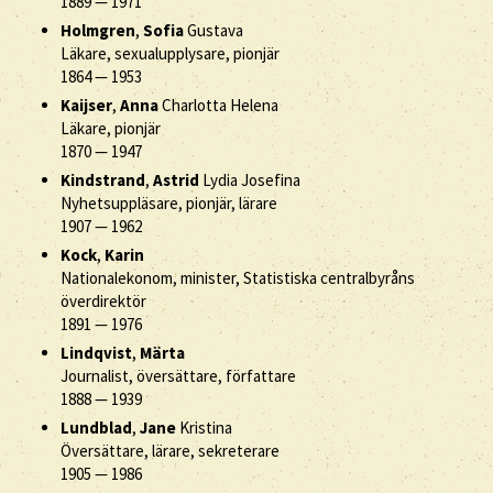
1889
—
1971
Holmgren
,
Sofia
Gustava
Läkare, sexualupplysare, pionjär
1864
—
1953
Kaijser
,
Anna
Charlotta Helena
Läkare, pionjär
1870
—
1947
Kindstrand
,
Astrid
Lydia Josefina
Nyhetsuppläsare, pionjär, lärare
1907
—
1962
Kock
,
Karin
Nationalekonom, minister, Statistiska centralbyråns
överdirektör
1891
—
1976
Lindqvist
,
Märta
Journalist, översättare, författare
1888
—
1939
Lundblad
,
Jane
Kristina
Översättare, lärare, sekreterare
1905
—
1986