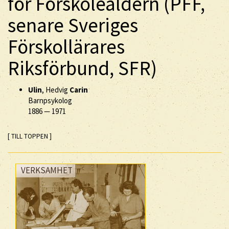
för Förskoleåldern (PFF,
senare Sveriges
Förskollärares
Riksförbund, SFR)
Ulin
, Hedvig
Carin
Barnpsykolog
1886
—
1971
[ TILL TOPPEN ]
VERKSAMHET