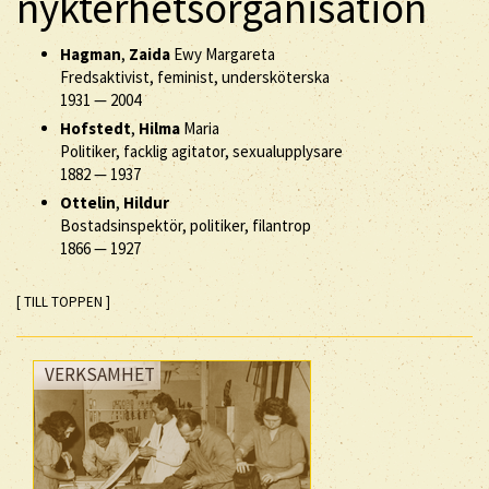
nykterhetsorganisation
Hagman
,
Zaida
Ewy Margareta
Fredsaktivist, feminist, undersköterska
1931
—
2004
Hofstedt
,
Hilma
Maria
Politiker, facklig agitator, sexualupplysare
1882
—
1937
Ottelin
,
Hildur
Bostadsinspektör, politiker, filantrop
1866
—
1927
[ TILL TOPPEN ]
VERKSAMHET