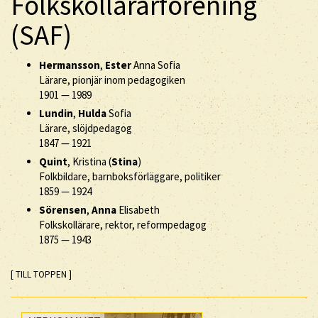
Folkskollärarförening
(SAF)
Hermansson
,
Ester
Anna Sofia
Lärare, pionjär inom pedagogiken
1901
—
1989
Lundin
,
Hulda
Sofia
Lärare, slöjdpedagog
1847
—
1921
Quint
, Kristina (
Stina
)
Folkbildare, barnboksförläggare, politiker
1859
—
1924
Sörensen
,
Anna
Elisabeth
Folkskollärare, rektor, reformpedagog
1875
—
1943
[ TILL TOPPEN ]