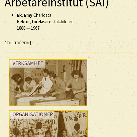
Arbetareinstitut (SAI)
Ek
,
Emy
Charlotta
Rektor, föreläsare, folkbildare
1888
—
1967
[ TILL TOPPEN ]
VERKSAMHET
ORGANISATIONER