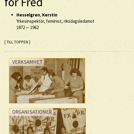
för Fred
Hesselgren
,
Kerstin
Yrkesinspektör, feminist, riksdagsledamot
1872
—
1962
[ TILL TOPPEN ]
VERKSAMHET
ORGANISATIONER