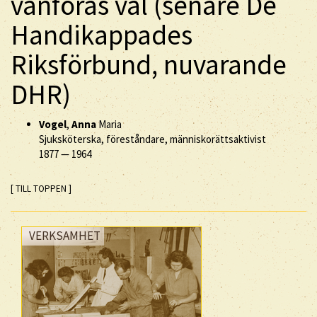
vanföras väl (senare De
Handikappades
Riksförbund, nuvarande
DHR)
Vogel
,
Anna
Maria
Sjuksköterska, föreståndare, människorättsaktivist
1877
—
1964
[ TILL TOPPEN ]
VERKSAMHET