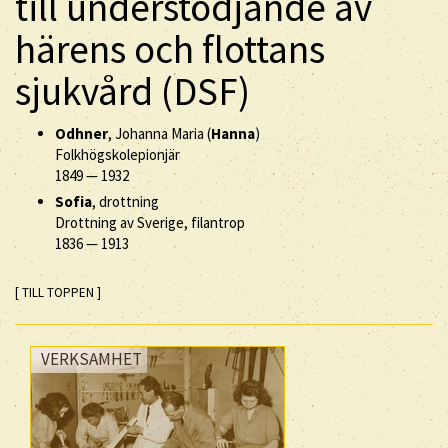
till understödjande av
härens och flottans
sjukvård (DSF)
Odhner
, Johanna Maria (
Hanna
)
Folkhögskolepionjär
1849
—
1932
Sofia
, drottning
Drottning av Sverige, filantrop
1836
—
1913
[ TILL TOPPEN ]
VERKSAMHET