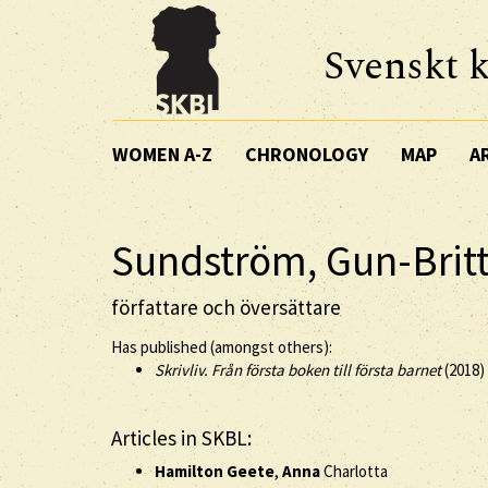
Svenskt k
WOMEN A-Z
CHRONOLOGY
MAP
A
Sundström, Gun-Brit
författare och översättare
Has published (amongst others):
Skrivliv. Från första boken till första barnet
(2018)
Articles in SKBL:
Hamilton Geete
,
Anna
Charlotta