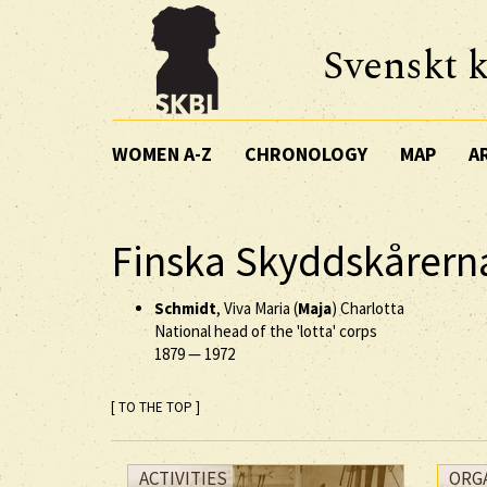
Svenskt k
WOMEN A-Z
CHRONOLOGY
MAP
A
Finska Skyddskårerna
Schmidt
, Viva Maria (
Maja
) Charlotta
National head of the 'lotta' corps
1879
—
1972
[ TO THE TOP ]
ACTIVITIES
ORG