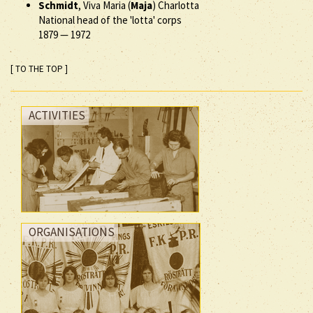
Schmidt
, Viva Maria (
Maja
) Charlotta
National head of the 'lotta' corps
1879
—
1972
[ TO THE TOP ]
ACTIVITIES
ORGANISATIONS