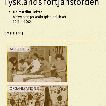
Tysklands förtjänstorden
Holmström
,
Britta
Aid worker, philanthropist, politician
1911
—
1992
[ TO THE TOP ]
ACTIVITIES
ORGANISATIONS