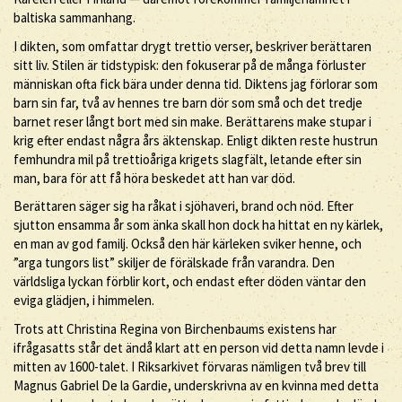
baltiska sammanhang.
I dikten, som omfattar drygt trettio verser, beskriver berättaren
sitt liv. Stilen är tidstypisk: den fokuserar på de många förluster
människan ofta fick bära under denna tid. Diktens jag förlorar som
barn sin far, två av hennes tre barn dör som små och det tredje
barnet reser långt bort med sin make. Berättarens make stupar i
krig efter endast några års äktenskap. Enligt dikten reste hustrun
femhundra mil på trettioåriga krigets slagfält, letande efter sin
man, bara för att få höra beskedet att han var död.
Berättaren säger sig ha råkat i sjöhaveri, brand och nöd. Efter
sjutton ensamma år som änka skall hon dock ha hittat en ny kärlek,
en man av god familj. Också den här kärleken sviker henne, och
”arga tungors list” skiljer de förälskade från varandra. Den
världsliga lyckan förblir kort, och endast efter döden väntar den
eviga glädjen, i himmelen.
Trots att Christina Regina von Birchenbaums existens har
ifrågasatts står det ändå klart att en person vid detta namn levde i
mitten av 1600-talet. I Riksarkivet förvaras nämligen två brev till
Magnus Gabriel De la Gardie, underskrivna av en kvinna med detta