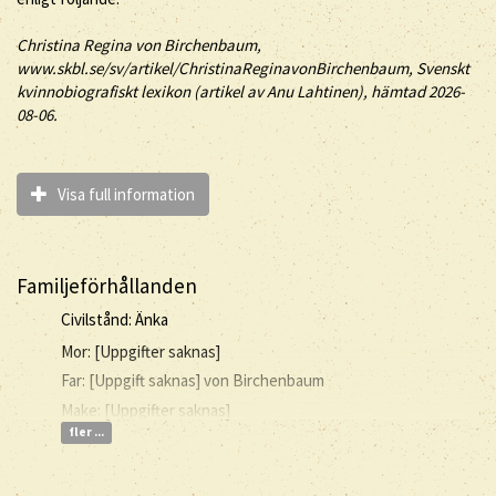
Christina Regina
von Birchenbaum
,
www.skbl.se/sv/artikel/ChristinaReginavonBirchenbaum, Svenskt
kvinnobiografiskt lexikon (artikel av
Anu Lahtinen), hämtad 2026-
08-06.
Visa full information
Familjeförhållanden
Civilstånd: Änka
Mor: [Uppgifter saknas]
Far: [Uppgift saknas] von Birchenbaum
Make: [Uppgifter saknas]
fler ...