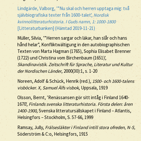
Lindgärde, Valborg, ’”Nu skal och herren upptaga mig: två
självbiografiska texter från 1600-talet',
Nordisk
kvinnolitteraturhistoria. I Guds namn, 1: 1000-1800
[Litteraturbanken] (Hämtad 2019-11-21)
Müller, Silvia, ’”Herren sargar och läkar, han slår och hans
hånd helar”, Konfliktwältigung in den autobiographischen
Texten von Marta Hagman (1765), Sophia Elisabet Brenner
(1722) und Christina vom Birchenbaum (1651)',
Skandinavistik. Zeitschrift für Sprache, Literatur und Kultur
der Nordischen Länder
, 2000(30):1, s. 1-20
Noreen, Adolf & Schück, Henrik (red.),
1500- och 1600-talens
visböcker. X, Samuel Älfs visbok
, Uppsala, 1919
Olsson, Bernt, ’Renässansen gör sitt intåg i Finland 1640-
1670',
Finlands svenska litteraturhistoria. Första delen: åren
1400-1900
, Svenska litteratursällskapet i Finland – Atlantis,
Helsingfors – Stockholm, S. 57-66, 1999
Ramsay, Jully,
Frälsesläkter i Finland intill stora ofreden, N-S,
Söderström & C:o, Helsingfors, 1915