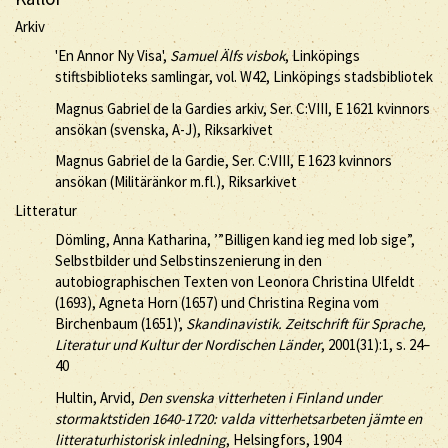
Arkiv
'En Annor Ny Visa',
Samuel Älfs visbok
, Linköpings
stiftsbiblioteks samlingar, vol. W42, Linköpings stadsbibliotek
Magnus Gabriel de la Gardies arkiv, Ser. C:VIII, E 1621 kvinnors
ansökan (svenska, A-J), Riksarkivet
Magnus Gabriel de la Gardie, Ser. C:VIII, E 1623 kvinnors
ansökan (Militäränkor m.fl.), Riksarkivet
Litteratur
Dömling, Anna Katharina, ’”Billigen kand ieg med Iob sige”,
Selbstbilder und Selbstinszenierung in den
autobiographischen Texten von Leonora Christina Ulfeldt
(1693), Agneta Horn (1657) und Christina Regina vom
Birchenbaum (1651)',
Skandinavistik. Zeitschrift für Sprache,
Literatur und Kultur der Nordischen Länder
, 2001(31):1, s. 24–
40
Hultin, Arvid,
Den svenska vitterheten i Finland under
stormaktstiden 1640-1720: valda vitterhetsarbeten jämte en
litteraturhistorisk inledning
, Helsingfors, 1904