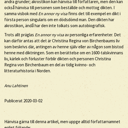
andra grunder; akrostikon kan hänvisa till författaren, men den kan
också hänvisa till personen som beställde och mottog dikten. I
samma visbok med
En annor ny visa
finns det till exempel en dikt i
första person singularis om en dödsdömd man. Den dikten har
akrostikon, ändå har den inte tolkats som autobiografisk.
Trots allt präglas
En annor ny visa
av personliga erfarenheter. Det
kan därför antas att det är Christina Regina von Birchenbaums liv
som beskrivs där, antingen av henne själv eller av någon som bistod
henne med diktningen. Som en berättelse om en 1600-talskvinnans
liv, kärlek och förluster förblir dikten och personen Christina
Regina von Birchenbaum en del av tidig kvinno- och
litteraturhistoria i Norden.
Anu Lahtinen
Publicerat 2020-03-02
Hänvisa gärna till denna artikel, men uppge alltid författarnamnet
enligt följande: