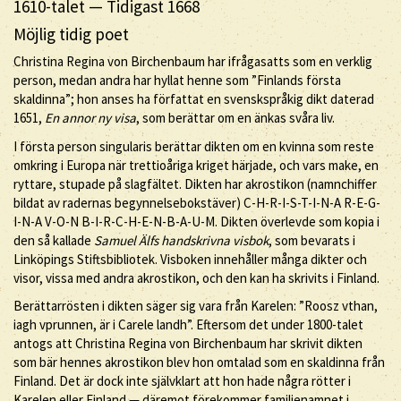
1610-talet
—
Tidigast 1668
Möjlig tidig poet
Christina Regina von Birchenbaum har ifrågasatts som en verklig
person, medan andra har hyllat henne som ”Finlands första
skaldinna”; hon anses ha författat en svenskspråkig dikt daterad
1651,
En annor ny visa
, som berättar om en änkas svåra liv.
I första person singularis berättar dikten om en kvinna som reste
omkring i Europa när trettioåriga kriget härjade, och vars make, en
ryttare, stupade på slagfältet. Dikten har akrostikon (namnchiffer
bildat av radernas begynnelsebokstäver) C-H-R-I-S-T-I-N-A R-E-G-
I-N-A V-O-N B-I-R-C-H-E-N-B-A-U-M. Dikten överlevde som kopia i
den så kallade
Samuel Älfs handskrivna visbok
, som bevarats i
Linköpings Stiftsbibliotek. Visboken innehåller många dikter och
visor, vissa med andra akrostikon, och den kan ha skrivits i Finland.
Berättarrösten i dikten säger sig vara från Karelen: ”Roosz vthan,
iagh vprunnen, är i Carele landh”. Eftersom det under 1800-talet
antogs att Christina Regina von Birchenbaum har skrivit dikten
som bär hennes akrostikon blev hon omtalad som en skaldinna från
Finland. Det är dock inte självklart att hon hade några rötter i
Karelen eller Finland — däremot förekommer familjenamnet i