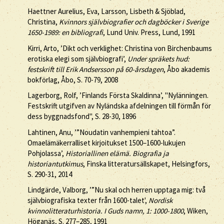
Haettner Aurelius, Eva, Larsson, Lisbeth & Sjöblad,
Christina,
Kvinnors självbiografier och dagböcker i Sverige
1650-1989: en bibliografi
, Lund Univ. Press, Lund, 1991
Kirri, Arto, ’Dikt och verklighet: Christina von Birchenbaums
erotiska elegi som självbiografi’,
Under spräkets hud:
festskrift till Erik Andsersson på 60-årsdagen
, Åbo akademis
bokförlag, Åbo, S. 70-79, 2008
Lagerborg, Rolf, ’Finlands Första Skaldinna’, "Nylänningen.
Festskrift utgifven av Nyländska afdelningen till förmån för
dess byggnadsfond", S. 28-30, 1896
Lahtinen, Anu, ’”Noudatin vanhempieni tahtoa”.
Omaelämäkerralliset kirjoitukset 1500–1600-lukujen
Pohjolassa’,
Historiallinen elämä. Biografia ja
historiantutkimus
, Finska litteratursällskapet, Helsingfors,
S. 290-31, 2014
Lindgärde, Valborg, ’”Nu skal och herren upptaga mig: två
självbiografiska texter från 1600-talet',
Nordisk
kvinnolitteraturhistoria. I Guds namn, 1: 1000-1800
, Wiken,
Höganäs, S. 277–285, 1991