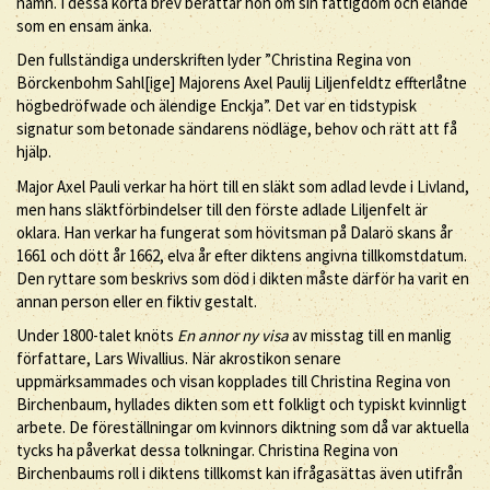
namn. I dessa korta brev berättar hon om sin fattigdom och elände
som en ensam änka.
Den fullständiga underskriften lyder ”Christina Regina von
Börckenbohm Sahl[ige] Majorens Axel Paulij Liljenfeldtz effterlåtne
högbedröfwade och älendige Enckja”. Det var en tidstypisk
signatur som betonade sändarens nödläge, behov och rätt att få
hjälp.
Major Axel Pauli verkar ha hört till en släkt som adlad levde i Livland,
men hans släktförbindelser till den förste adlade Liljenfelt är
oklara. Han verkar ha fungerat som hövitsman på Dalarö skans år
1661 och dött år 1662, elva år efter diktens angivna tillkomstdatum.
Den ryttare som beskrivs som död i dikten måste därför ha varit en
annan person eller en fiktiv gestalt.
Under 1800-talet knöts
En annor ny visa
av misstag till en manlig
författare, Lars Wivallius. När akrostikon senare
uppmärksammades och visan kopplades till Christina Regina von
Birchenbaum, hyllades dikten som ett folkligt och typiskt kvinnligt
arbete. De föreställningar om kvinnors diktning som då var aktuella
tycks ha påverkat dessa tolkningar. Christina Regina von
Birchenbaums roll i diktens tillkomst kan ifrågasättas även utifrån