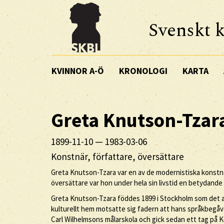
Svenskt k
KVINNOR A-Ö
KRONOLOGI
KARTA
Greta
Knutson-Tzar
1899-11-10
—
1983-03-06
Konstnär, författare, översättare
Greta Knutson-Tzara var en av de modernistiska konstnär
översättare var hon under hela sin livstid en betydande 
Greta Knutson-Tzara föddes 1899 i Stockholm som det an
kulturellt hem motsatte sig fadern att hans språkbegåvade
Carl Wilhelmsons målarskola och gick sedan ett tag på