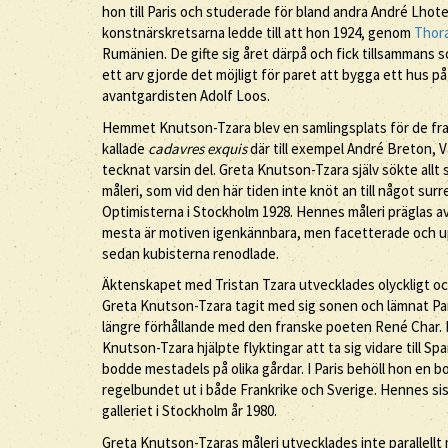
hon till Paris och studerade för bland andra André Lhot
konstnärskretsarna ledde till att hon 1924, genom
Thora
Rumänien. De gifte sig året därpå och fick tillsammans
ett arv gjorde det möjligt för paret att bygga ett hus på
avantgardisten Adolf Loos.
Hemmet Knutson-Tzara blev en samlingsplats för de fran
kallade
cadavres exquis
där till exempel André Breton, 
tecknat varsin del. Greta Knutson-Tzara själv sökte allt 
måleri, som vid den här tiden inte knöt an till något sur
Optimisterna i Stockholm 1928. Hennes måleri präglas av 
mesta är motiven igenkännbara, men facetterade och u
sedan kubisterna renodlade.
Äktenskapet med Tristan Tzara utvecklades olyckligt och
Greta Knutson-Tzara tagit med sig sonen och lämnat Pari
längre förhållande med den franske poeten René Char. 
Knutson-Tzara hjälpte flyktingar att ta sig vidare till Sp
bodde mestadels på olika gårdar. I Paris behöll hon en b
regelbundet ut i både Frankrike och Sverige. Hennes sista
galleriet i Stockholm år 1980.
Greta Knutson-Tzaras måleri utvecklades inte parallellt 