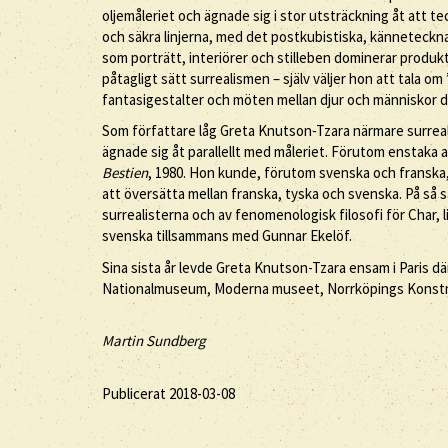
oljemåleriet och ägnade sig i stor utsträckning åt att 
och säkra linjerna, med det postkubistiska, känneteck
som porträtt, interiörer och stilleben dominerar produkt
påtagligt sätt surrealismen – själv väljer hon att tala o
fantasigestalter och möten mellan djur och människor d
Som författare låg Greta Knutson-Tzara närmare surrea
ägnade sig åt parallellt med måleriet. Förutom enstaka ar
Bestien
, 1980. Hon kunde, förutom svenska och franska,
att översätta mellan franska, tyska och svenska. På så s
surrealisterna och av fenomenologisk filosofi för Char, l
svenska tillsammans med Gunnar Ekelöf.
Sina sista år levde Greta Knutson-Tzara ensam i Paris d
Nationalmuseum, Moderna museet, Norrköpings Konst
Martin Sundberg
Publicerat 2018-03-08