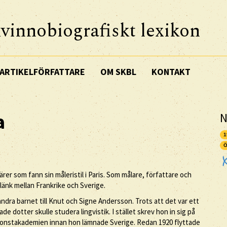
vinnobiografiskt lexikon
ARTIKELFÖRFATTARE
OM SKBL
KONTAKT
a
N
1
Ö
er som fann sin måleristil i Paris. Som målare, författare och
länk mellan Frankrike och Sverige.
dra barnet till Knut och Signe Andersson. Trots att det var ett
 dotter skulle studera lingvistik. I stället skrev hon in sig på
 Konstakademien innan hon lämnade Sverige. Redan 1920 flyttade