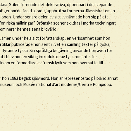
teckna. Stilen förenade det dekorativa, uppenbart i de svepande
nat genom de facetterade, uppbrutna formerna. Klassiska teman
ionen. Under senare delen av sitt liv närmade hon sig på ett
m ”oniriska målningar”. Drömska scener skildras i mörka teckningar;
ominerar hennes sena bildvärld.
lismen under hela sitt författarskap, en verksamhet som hon
tiklar publicerade hon sent i livet en samling texter på tyska,
 flytande tyska. Sin språkliga begåvning använde hon även för
ätt blev hon en viktig introduktör av tysk romantik för
iksom en förmedlare av fransk lyrik som hon översatte till
är hon 1983 begick självmord. Hon är representerad på bland annat
museum och Musée national d’art moderne/Centre Pompidou.