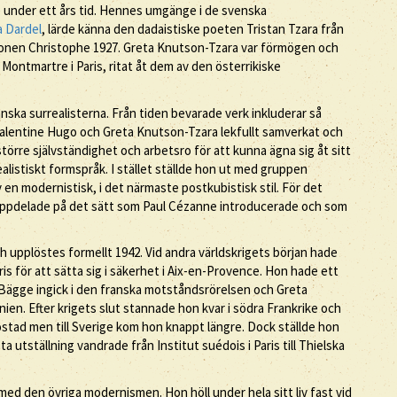
e under ett års tid. Hennes umgänge i de svenska
 Dardel
, lärde känna den dadaistiske poeten Tristan Tzara från
 sonen Christophe 1927. Greta Knutson-Tzara var förmögen och
 Montmartre i Paris, ritat åt dem av den österrikiske
ska surrealisterna. Från tiden bevarade verk inkluderar så
Valentine Hugo och Greta Knutson-Tzara lekfullt samverkat och
större självständighet och arbetsro för att kunna ägna sig åt sitt
realistiskt formspråk. I stället ställde hon ut med gruppen
en modernistisk, i det närmaste postkubistisk stil. För det
ppdelade på det sätt som Paul Cézanne introducerade och som
 upplöstes formellt 1942. Vid andra världskrigets början hade
s för att sätta sig i säkerhet i Aix-en-Provence. Hon hade ett
Bägge ingick i den franska motståndsrörelsen och Greta
anien. Efter krigets slut stannade hon kvar i södra Frankrike och
ostad men till Sverige kom hon knappt längre. Dock ställde hon
 utställning vandrade från Institut suédois i Paris till Thielska
med den övriga modernismen. Hon höll under hela sitt liv fast vid