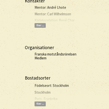
Kontakter
Mentor: André Lhote
Mentor: Carl Wilhelmson
Kärleksrelation: René Char
fler ...
Organisationer
Franska motståndsrörelsen
Medlem
Bostadsorter
Födelseort: Stockholm
Stockholm
Paris, Frankrike
fler ...