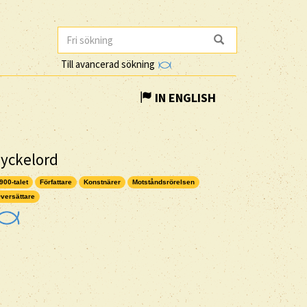
Till avancerad sökning
IN ENGLISH
yckelord
900-talet
Författare
Konstnärer
Motståndsrörelsen
versättare