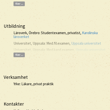
fler ...
Utbildning
Läroverk, Örebro: Studentexamen, privatist,
Karolinska
läroverket
Universitet, Uppsala: Med.fil.examen,
Uppsala universitet
Universitet, Uppsala: Med.kand.examen,
Uppsala universitet
fler ...
Verksamhet
Yrke: Läkare, privat praktik
Kontakter