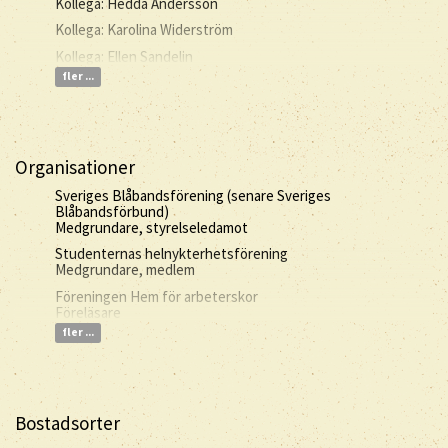
Kollega: Hedda Andersson
Kollega: Karolina Widerström
Kollega: Ellen Sandelin
fler ...
Organisationer
Sveriges Blåbandsförening (senare Sveriges
Blåbandsförbund)
Medgrundare, styrelseledamot
Studenternas helnykterhetsförening
Medgrundare, medlem
Föreningen Hem för arbeterskor
Föreläsare
fler ...
Bostadsorter