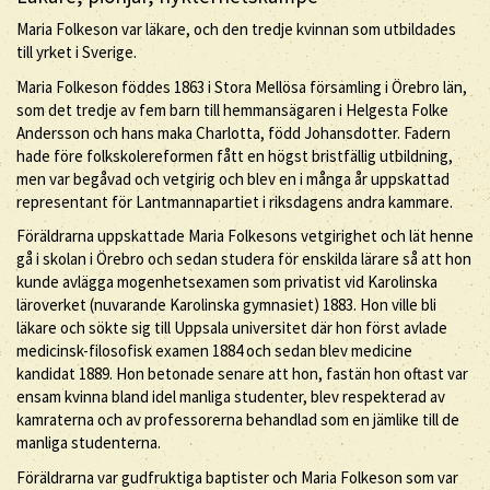
Maria Folkeson var läkare, och den tredje kvinnan som utbildades
till yrket i Sverige.
Maria Folkeson föddes 1863 i Stora Mellösa församling i Örebro län,
som det tredje av fem barn till hemmansägaren i Helgesta Folke
Andersson och hans maka Charlotta, född Johansdotter. Fadern
hade före folkskolereformen fått en högst bristfällig utbildning,
men var begåvad och vetgirig och blev en i många år uppskattad
representant för Lantmannapartiet i riksdagens andra kammare.
Föräldrarna uppskattade Maria Folkesons vetgirighet och lät henne
gå i skolan i Örebro och sedan studera för enskilda lärare så att hon
kunde avlägga mogenhetsexamen som privatist vid Karolinska
läroverket (nuvarande Karolinska gymnasiet) 1883. Hon ville bli
läkare och sökte sig till Uppsala universitet där hon först avlade
medicinsk-filosofisk examen 1884 och sedan blev medicine
kandidat 1889. Hon betonade senare att hon, fastän hon oftast var
ensam kvinna bland idel manliga studenter, blev respekterad av
kamraterna och av professorerna behandlad som en jämlike till de
manliga studenterna.
Föräldrarna var gudfruktiga baptister och Maria Folkeson som var