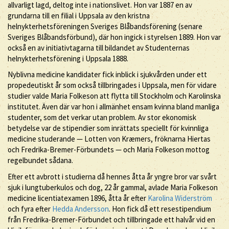
allvarligt lagd, deltog inte i nationslivet. Hon var 1887 en av
grundarna till en filial i Uppsala av den kristna
helnykterhetsföreningen Sveriges Blåbandsförening (senare
Sveriges Blåbandsförbund), där hon ingick i styrelsen 1889. Hon var
också en av initiativtagarna till bildandet av Studenternas
helnykterhetsförening i Uppsala 1888.
Nyblivna medicine kandidater fick inblick i sjukvården under ett
propedeutiskt år som också tillbringades i Uppsala, men för vidare
studier valde Maria Folkeson att flytta till Stockholm och Karolinska
institutet. Även där var hon i allmänhet ensam kvinna bland manliga
studenter, som det verkar utan problem. Av stor ekonomisk
betydelse var de stipendier som inrättats speciellt för kvinnliga
medicine studerande — Lotten von Kræmers, fröknarna Hiertas
och Fredrika-Bremer-Förbundets — och Maria Folkeson mottog
regelbundet sådana.
Efter ett avbrott i studierna då hennes åtta år yngre bror var svårt
sjuk i lungtuberkulos och dog, 22 år gammal, avlade Maria Folkeson
medicine licentiatexamen 1896, åtta år efter
Karolina Widerström
och fyra efter
Hedda Andersson
. Hon fick då ett resestipendium
från Fredrika-Bremer-Förbundet och tillbringade ett halvår vid en