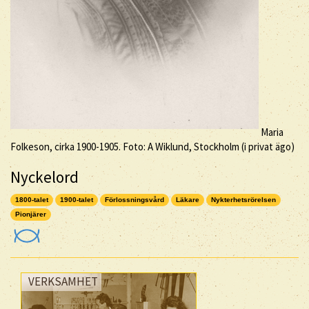
Maria
Folkeson, cirka 1900-1905. Foto: A Wiklund, Stockholm (i privat ägo)
Nyckelord
1800-talet
1900-talet
Förlossningsvård
Läkare
Nykterhetsrörelsen
Pionjärer
VERKSAMHET