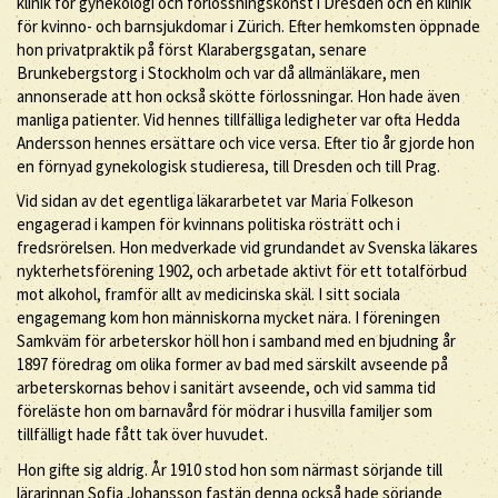
klinik för gynekologi och förlossningskonst i Dresden och en klinik
för kvinno- och barnsjukdomar i Zürich. Efter hemkomsten öppnade
hon privatpraktik på först Klarabergsgatan, senare
Brunkebergstorg i Stockholm och var då allmänläkare, men
annonserade att hon också skötte förlossningar. Hon hade även
manliga patienter. Vid hennes tillfälliga ledigheter var ofta Hedda
Andersson hennes ersättare och vice versa. Efter tio år gjorde hon
en förnyad gynekologisk studieresa, till Dresden och till Prag.
Vid sidan av det egentliga läkararbetet var Maria Folkeson
engagerad i kampen för kvinnans politiska rösträtt och i
fredsrörelsen. Hon medverkade vid grundandet av Svenska läkares
nykterhetsförening 1902, och arbetade aktivt för ett totalförbud
mot alkohol, framför allt av medicinska skäl. I sitt sociala
engagemang kom hon människorna mycket nära. I föreningen
Samkväm för arbeterskor höll hon i samband med en bjudning år
1897 föredrag om olika former av bad med särskilt avseende på
arbeterskornas behov i sanitärt avseende, och vid samma tid
föreläste hon om barnavård för mödrar i husvilla familjer som
tillfälligt hade fått tak över huvudet.
Hon gifte sig aldrig. År 1910 stod hon som närmast sörjande till
lärarinnan Sofia Johansson fastän denna också hade sörjande