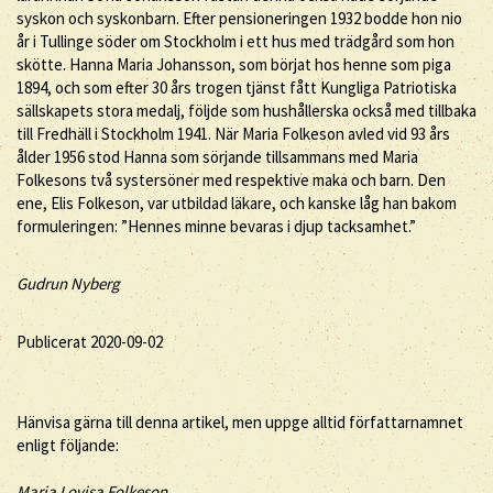
syskon och syskonbarn. Efter pensioneringen 1932 bodde hon nio
år i Tullinge söder om Stockholm i ett hus med trädgård som hon
skötte. Hanna Maria Johansson, som börjat hos henne som piga
1894, och som efter 30 års trogen tjänst fått Kungliga Patriotiska
sällskapets stora medalj, följde som hushållerska också med tillbaka
till Fredhäll i Stockholm 1941. När Maria Folkeson avled vid 93 års
ålder 1956 stod Hanna som sörjande tillsammans med Maria
Folkesons två systersöner med respektive maka och barn. Den
ene, Elis Folkeson, var utbildad läkare, och kanske låg han bakom
formuleringen: ”Hennes minne bevaras i djup tacksamhet.”
Gudrun Nyberg
Publicerat 2020-09-02
Hänvisa gärna till denna artikel, men uppge alltid författarnamnet
enligt följande:
Maria
Lovisa
Folkeson
,