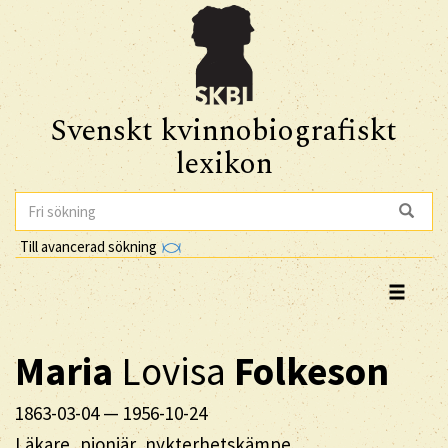
Svenskt kvinnobiografiskt
lexikon
Till avancerad sökning
Maria
Lovisa
Folkeson
1863-03-04
—
1956-10-24
Läkare, pionjär, nykterhetskämpe