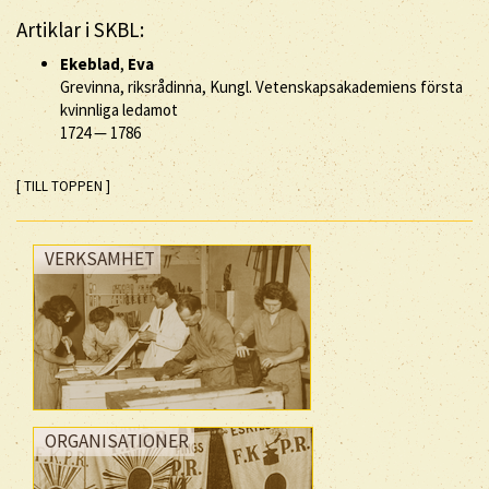
Artiklar i SKBL:
Ekeblad
,
Eva
Grevinna, riksrådinna, Kungl. Vetenskapsakademiens första
kvinnliga ledamot
1724
—
1786
[ TILL TOPPEN ]
VERKSAMHET
ORGANISATIONER