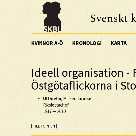
Svenskt k
KVINNOR A-Ö
KRONOLOGI
KARTA
Ideell organisation -
Östgötaflickorna i S
Ulfhielm
, Majken
Louise
Rikslottachef
1917
—
2010
[ TILL TOPPEN ]