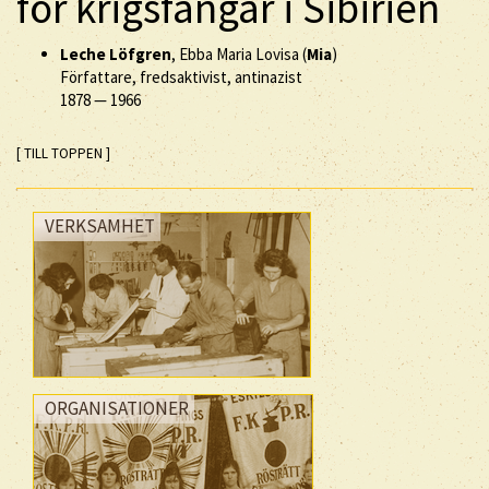
för krigsfångar i Sibirien
Leche Löfgren
, Ebba Maria Lovisa (
Mia
)
Författare, fredsaktivist, antinazist
1878
—
1966
[ TILL TOPPEN ]
VERKSAMHET
ORGANISATIONER