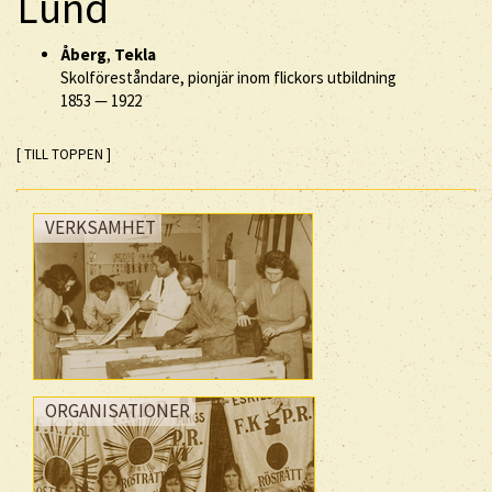
Lund
Åberg
,
Tekla
Skolföreståndare, pionjär inom flickors utbildning
1853
—
1922
[ TILL TOPPEN ]
VERKSAMHET
ORGANISATIONER