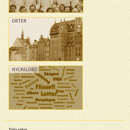
ORTER
NYCKELORD
Dela sidan