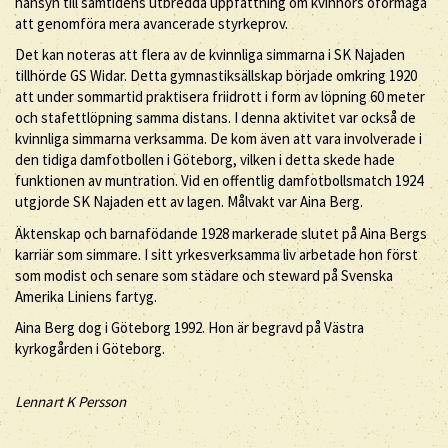
hänsyn till samtidens utbredda uppfattning om kvinnors oförmåga
att genomföra mera avancerade styrkeprov.
Det kan noteras att flera av de kvinnliga simmarna i SK Najaden
tillhörde GS Widar. Detta gymnastiksällskap började omkring 1920
att under sommartid praktisera friidrott i form av löpning 60 meter
och stafettlöpning samma distans. I denna aktivitet var också de
kvinnliga simmarna verksamma. De kom även att vara involverade i
den tidiga damfotbollen i Göteborg, vilken i detta skede hade
funktionen av muntration. Vid en offentlig damfotbollsmatch 1924
utgjorde SK Najaden ett av lagen. Målvakt var Aina Berg.
Äktenskap och barnafödande 1928 markerade slutet på Aina Bergs
karriär som simmare. I sitt yrkesverksamma liv arbetade hon först
som modist och senare som städare och steward på Svenska
Amerika Liniens fartyg.
Aina Berg dog i Göteborg 1992. Hon är begravd på Västra
kyrkogården i Göteborg.
Lennart K Persson