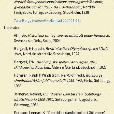
Nordisk familjeboks sportlexikon: uppslagsverk för sport,
gymnastik och friluftsliv. Bd 1, A-Brännboll
, Nordisk
familjeboks förlags aktiebolag, Stockholm, 1938
'Aina Berg',
Wikipedia
(Hämtad 2017-11-16)
Litteratur
Alm, Bo,
Historiska simtag: svensk simidrott under hundra år
,
Svenska simförb., Solna, 2004
Bergvall, Erik (red.),
Berättelse över Olympiska spelen i Paris
1924
, Nordiskt idrottsliv, Stockholm, 1924
Bergvall, Erik,
De olympiska spelen i Antwerpen 1920:
skildrade i ord och bild
, Åhlén & Åkerlund, Stockholm, 1920
Hofgren, Ralph & Windström, Per-Olof (red.),
Göteborgs
simförbund 50 år: jubileumsskrift 1938-1988
, Förb., Göteborg,
1988
Jerneryd, Roland,
Hur idrotten kom till stan: Göteborgs
idrottshistoria 1800-1950
, Göteborgs hembygdsförb.,
Göteborg, 1981
Persson, Lennart K., 'Den tidiga damfotbollen i Göteborg',