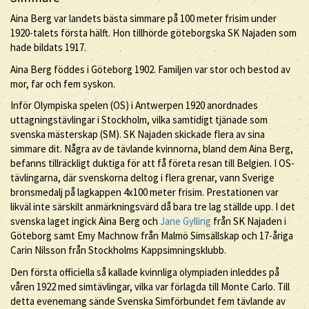
Aina Berg var landets bästa simmare på 100 meter frisim under
1920-talets första hälft. Hon tillhörde göteborgska SK Najaden som
hade bildats 1917.
Aina Berg föddes i Göteborg 1902. Familjen var stor och bestod av
mor, far och fem syskon.
Inför Olympiska spelen (OS) i Antwerpen 1920 anordnades
uttagningstävlingar i Stockholm, vilka samtidigt tjänade som
svenska mästerskap (SM). SK Najaden skickade flera av sina
simmare dit. Några av de tävlande kvinnorna, bland dem Aina Berg,
befanns tillräckligt duktiga för att få företa resan till Belgien. I OS-
tävlingarna, där svenskorna deltog i flera grenar, vann Sverige
bronsmedalj på lagkappen 4x100 meter frisim. Prestationen var
likväl inte särskilt anmärkningsvärd då bara tre lag ställde upp. I det
svenska laget ingick Aina Berg och
Jane Gylling
från SK Najaden i
Göteborg samt Emy Machnow från Malmö Simsällskap och 17-åriga
Carin Nilsson från Stockholms Kappsimningsklubb.
Den första officiella så kallade kvinnliga olympiaden inleddes på
våren 1922 med simtävlingar, vilka var förlagda till Monte Carlo. Till
detta evenemang sände Svenska Simförbundet fem tävlande av