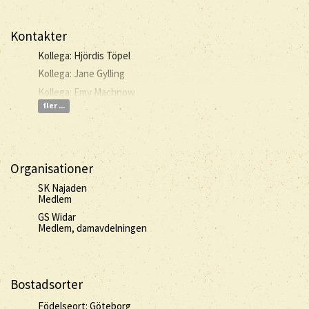
Kontakter
Kollega: Hjördis Töpel
Kollega: Jane Gylling
Kollega: Emy Machnow
fler ...
Organisationer
SK Najaden
Medlem
GS Widar
Medlem, damavdelningen
Bostadsorter
Födelseort: Göteborg