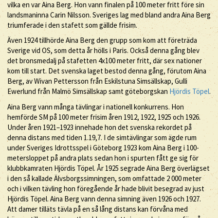
vilka en var Aina Berg. Hon vann finalen på 100 meter fritt före sin
landsmaninna Carin Nilsson. Sveriges lag med bland andra Aina Berg
triumferade i den stafett som gällde frisim.
Även 1924 tillhörde Aina Berg den grupp som kom att företräda
Sverige vid OS, som detta år hölls i Paris. Också denna gång blev
det bronsmedalj på stafetten 4x100 meter fritt, där sex nationer
kom till start. Det svenska laget bestod denna gång, förutom Aina
Berg, av Wivan Pettersson från Eskilstuna Simsällskap, Gulli
Ewerlund från Malmö Simsällskap samt göteborgskan
Hjördis Töpel
.
Aina Berg vann många tävlingar i nationell konkurrens. Hon
hemförde SM på 100 meter frisim åren 1912, 1922, 1925 och 1926.
Under åren 1921–1923 innehade hon det svenska rekordet på
denna distans med tiden 1.19,7. I de simtävlingar som ägde rum
under Sveriges Idrottsspel i Göteborg 1923 kom Aina Berg i 100-
metersloppet på andra plats sedan hon i spurten fått ge sig för
klubbkamraten Hjördis Töpel. År 1925 segrade Aina Berg överlägset
i den så kallade Älvsborgssimningen, som omfattade 2 000 meter
och i vilken tävling hon föregående år hade blivit besegrad av just
Hjördis Töpel. Aina Berg vann denna simning även 1926 och 1927.
Att damer tilläts tävla på en så lång distans kan förvåna med