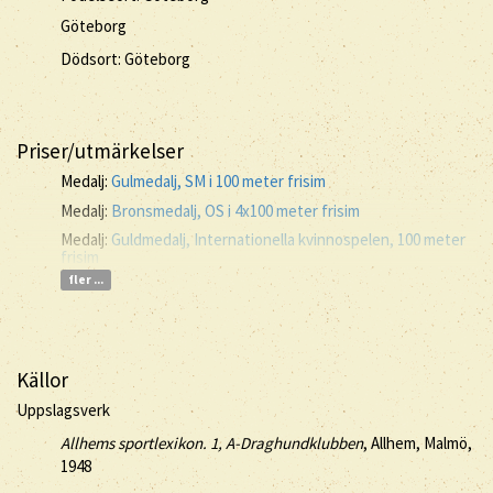
Göteborg
Dödsort: Göteborg
Priser/utmärkelser
Medalj:
Gulmedalj, SM i 100 meter frisim
Medalj:
Bronsmedalj, OS i 4x100 meter frisim
Medalj:
Guldmedalj, Internationella kvinnospelen, 100 meter
frisim
fler ...
Källor
Uppslagsverk
Allhems sportlexikon. 1, A-Draghundklubben
, Allhem, Malmö,
1948