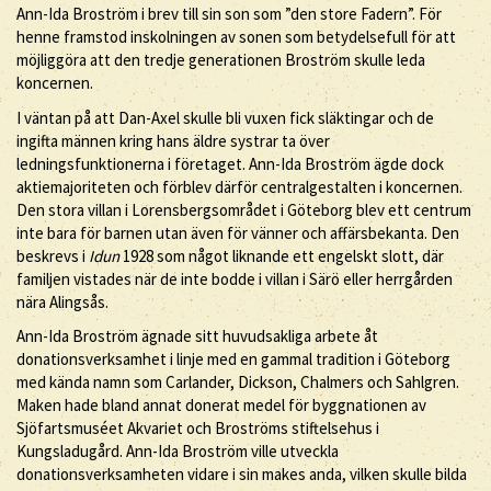
Ann-Ida Broström i brev till sin son som ”den store Fadern”. För
henne framstod inskolningen av sonen som betydelsefull för att
möjliggöra att den tredje generationen Broström skulle leda
koncernen.
I väntan på att Dan-Axel skulle bli vuxen fick släktingar och de
ingifta männen kring hans äldre systrar ta över
ledningsfunktionerna i företaget. Ann-Ida Broström ägde dock
aktiemajoriteten och förblev därför centralgestalten i koncernen.
Den stora villan i Lorensbergsområdet i Göteborg blev ett centrum
inte bara för barnen utan även för vänner och affärsbekanta. Den
beskrevs i
Idun
1928 som något liknande ett engelskt slott, där
familjen vistades när de inte bodde i villan i Särö eller herrgården
nära Alingsås.
Ann-Ida Broström ägnade sitt huvudsakliga arbete åt
donationsverksamhet i linje med en gammal tradition i Göteborg
med kända namn som Carlander, Dickson, Chalmers och Sahlgren.
Maken hade bland annat donerat medel för byggnationen av
Sjöfartsmuséet Akvariet och Broströms stiftelsehus i
Kungsladugård. Ann-Ida Broström ville utveckla
donationsverksamheten vidare i sin makes anda, vilken skulle bilda