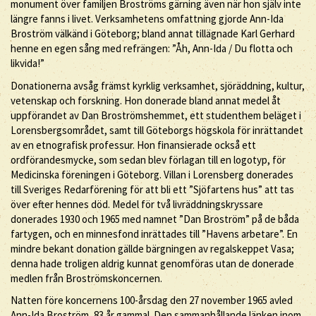
monument över familjen Broströms gärning även när hon själv inte
längre fanns i livet. Verksamhetens omfattning gjorde Ann-Ida
Broström välkänd i Göteborg; bland annat tillägnade Karl Gerhard
henne en egen sång med refrängen: ”Åh, Ann-Ida / Du flotta och
likvida!”
Donationerna avsåg främst kyrklig verksamhet, sjöräddning, kultur,
vetenskap och forskning. Hon donerade bland annat medel åt
uppförandet av Dan Broströmshemmet, ett studenthem beläget i
Lorensbergsområdet, samt till Göteborgs högskola för inrättandet
av en etnografisk professur. Hon finansierade också ett
ordförandesmycke, som sedan blev förlagan till en logotyp, för
Medicinska föreningen i Göteborg. Villan i Lorensberg donerades
till Sveriges Redarförening för att bli ett ”Sjöfartens hus” att tas
över efter hennes död. Medel för två livräddningskryssare
donerades 1930 och 1965 med namnet ”Dan Broström” på de båda
fartygen, och en minnesfond inrättades till ”Havens arbetare”. En
mindre bekant donation gällde bärgningen av regalskeppet Vasa;
denna hade troligen aldrig kunnat genomföras utan de donerade
medlen från Broströmskoncernen.
Natten före koncernens 100-årsdag den 27 november 1965 avled
Ann-Ida Broström, 83 år gammal. Den sammanhållande länken inom