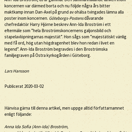
koncernen var därmed borta och nu följde några års bitter
maktkamp innan Dan-Axel på grund av ohälsa tvingades lämna alla
poster inom koncernen.
Göteborgs-Postens
dåvarande
chefredaktör Harry Hjörne beskrev Ann-Ida Broström i ett
eftermäle som ”hela Broströmskoncernens galjonsbild och
stapelavlöpningarnas majestät”. Hon sågs som ”majestätiskt vänlig
med få ord, hög utan högdragenhet blev hon redan i livet en
legend”. Ann-Ida Broström begravdes i den Broströmska
familjegraven på Östra kyrkogården i Göteborg.
Lars Hansson
Publicerat 2020-03-02
Hänvisa gärna till denna artikel, men uppge alltid författarnamnet
enligt följande:
Anna Ida Sofia (
Ann-Ida
)
Broström
,