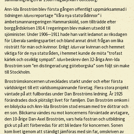
Ann-Ida Broström blev första gången offentligt uppmärksammad i
tidningen
Iduns
reportage ”Våra nya statsrådinnor” i
ämbetsmannaregeringen Hammarskiöld, som tillträdde efter
borggårdskrisen 1914. I regeringen blev maken utsedd till
sjöminister. Under 1906—1911 hade han varit ledamot av riksdagen
för Liberala samlingspartiet och bland annat drivit frågan om lika
rösträtt för män och kvinnor. Enligt
Idun
var kvinnan och hemmet
viktiga för de nya statsråden, i hemmet kunde de möta ”trofast
kärlek och osviklig sympati”.
Idun
beskrev den 32-åriga Ann-Ida
Broström som ”en distingerad ung göteborgska” som följt sin make
till Stockholm.
Broströmskoncernen utvecklades starkt under och efter första
världskriget till ett världsomspännande företag. Flera stora projekt
väntade på att fullbordas under Dan Broströms ledning. År 1925
förändrades dock plötsligt livet för familjen. Dan Broström omkom i
en bilolycka och Ann-Ida Broström stod ensam med tre döttrar och
en son. Blickarna vändes nu mot koncernens förväntade arvtagare,
den 10-årige Dan-Axel Broström, vars hela fostran och utbildning
gick ut på att förberedas för att bli ledare för koncernen. Sonen
kom livet igenom att ständigt jämföras med sin far, omskriven av