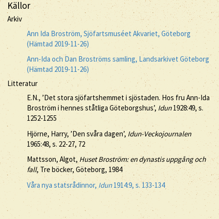
Källor
Arkiv
Ann Ida Broström, Sjöfartsmuséet Akvariet, Göteborg
(Hämtad 2019-11-26)
Ann-Ida och Dan Broströms samling, Landsarkivet Göteborg
(Hämtad 2019-11-26)
Litteratur
E.N., ’Det stora sjöfartshemmet i sjöstaden. Hos fru Ann-Ida
Broström i hennes ståtliga Göteborgshus’,
Idun
1928:49, s.
1252-1255
Hjörne, Harry, ’Den svåra dagen’,
Idun-Veckojournalen
1965:48, s. 22-27, 72
Mattsson, Algot,
Huset Broström: en dynastis uppgång och
fall
, Tre böcker, Göteborg, 1984
Våra nya statsrådinnor,
Idun
1914:9, s. 133-134