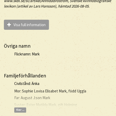
www.skbl.se/sv/artikel/AnnIdaBrostrom, Svenskt kvinnobiografiskt
lexikon (artikel av
Lars Hansson), hämtad 2026-08-05.
Visa full information
Övriga namn
Flicknamn: Mark
Familjeförhållanden
Civilstånd: Änka
Mor: Sophie Lovisa Elisabet Mark, född Uggla
Far: August J:son Mark
Syster: Ester Matilda Mark, gift Holming
fler ...