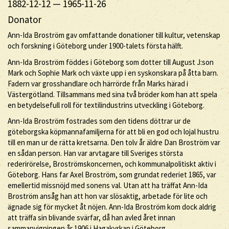
1882-12-12
—
1965-11-26
Donator
Ann-Ida Broström gav omfattande donationer till kultur, vetenskap
och forskning i Göteborg under 1900-talets första hälft.
Ann-Ida Broström föddes i Göteborg som dotter till August J:son
Mark och Sophie Mark och växte upp i en syskonskara på åtta barn.
Fadern var grosshandlare och härrörde från Marks härad i
Västergötland. Tillsammans med sina två bröder kom han att spela
en betydelsefull roll för textilindustrins utveckling i Göteborg.
Ann-Ida Broström fostrades som den tidens döttrar ur de
göteborgska köpmannafamiljerna för att bli en god och lojal hustru
till en man ur de rätta kretsarna. Den tolv år äldre Dan Broström var
en sådan person. Han var arvtagare till Sveriges största
rederirörelse, Broströmskoncernen, och kommunalpolitiskt aktiv i
Göteborg. Hans far Axel Broström, som grundat rederiet 1865, var
emellertid missnöjd med sonens val. Utan att ha träffat Ann-Ida
Broström ansåg han att hon var slösaktig, arbetade för lite och
ägnade sig för mycket åt nöjen. Ann-Ida Broström kom dock aldrig
att träffa sin blivande svärfar, då han avled året innan
sammanvigningen år 1906 i Hagakyrkan i Göteborg.