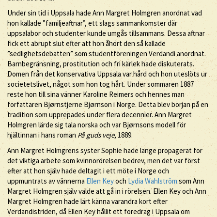
Under sin tid i Uppsala hade Ann Margret Holmgren anordnat vad
hon kallade ”familjeaftnar”, ett slags sammankomster där
uppsalabor och studenter kunde umgås tillsammans. Dessa aftnar
fick ett abrupt slut efter att hon åhört den så kallade
”sedlighetsdebatten” som studentföreningen Verdandi anordnat.
Barnbegränsning, prostitution och fri kärlek hade diskuterats.
Domen från det konservativa Uppsala var hård och hon uteslöts ur
societetslivet, något som hon tog hårt. Under sommaren 1887
reste hon till sina vänner Karoline Reimers och hennes man
författaren Bjørnstjerne Bjørnson i Norge. Detta blev början på en
tradition som upprepades under flera decennier. Ann Margret
Holmgren lärde sig tala norska och var Bjørnsons modell för
hjältinnan i hans roman
På guds veje
, 1889.
Ann Margret Holmgrens syster Sophie hade länge propagerat för
det viktiga arbete som kvinnorörelsen bedrev, men det var först
efter att hon själv hade deltagit i ett möte i Norge och
uppmuntrats av vännerna
Ellen Key
och
Lydia Wahlström
som Ann
Margret Holmgren själv valde att gå in i rörelsen. Ellen Key och Ann
Margret Holmgren hade lärt känna varandra kort efter
Verdandistriden, då Ellen Key hållit ett föredrag i Uppsala om