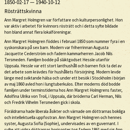
1850-02-17
—
1940-10-12
Rösträttskvinna
Ann Margret Holmgren var författare och kulturpersonlighet. Hon
var aktiv i arbetet för kvinnors rösträtt och i detta syfte bildade
hon bland annat flera lokalföreningar.
Ann Margret Holmgren föddes i februari 1850 som nummer fyra i en
syskonskara på sex barn. Modern var friherrinnan Augusta
Jacquette Cederström och fadern kammarherren Jacob Nils
Tersmeden. Familjen bodde på släktgodset Hessle utanför
Uppsala. Hessle var ett stort lanthushåll och barnen fick ta del av
det arbete som krävdes för hushållets försörjning. Modern levde
länge med sviktande hälsa och under ett besök i Stockholm i början
av maj 1860 avled hon i lungtuberkulos. Efter moderns död bodde
familjen under terminstiderna hos Ann Margret Holmgrens faster,
Adolfina Ulrika von Troil, i Uppsala, där bröderna Carl Herman, Nils
och Fredrik Vilhelm Tersmeden gick i skola.
Föräldrarna hade liberala åsikter och värnade om döttrarnas bokliga
och intellektuella uppfostran. Ann Margret Holmgren och hennes
syster, Augusta Sofia (Sophie), undervisades av en guvernant. I
syfte att vidga döttrarnas horisonter tog fadern 1861 med sig Ann