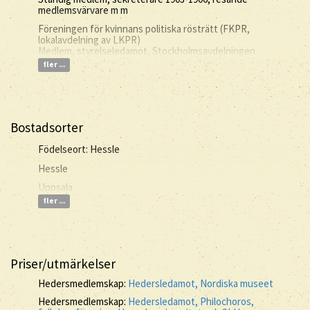
medlemsvärvare m m
Föreningen för kvinnans politiska rösträtt (FKPR,
lokalavdelning av LKPR)
Medlem, styrelseledamot, Stockholmsavdelningen
fler ...
Bostadsorter
Födelseort: Hessle
Hessle
Uppsala
fler ...
Priser/utmärkelser
Hedersmedlemskap:
Hedersledamot, Nordiska museet
Hedersmedlemskap:
Hedersledamot, Philochoros,