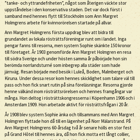
”tanke- och yttrandefriheten”, något som återigen väckte stor
uppståndelse i den konservativa staden. Det var dock först i
samband med hennes flytt till Stockholm som Ann Margret
Holmgrens arbete för kvinnorörelsen startade på allvar.
Ann Margret Holmgrens första uppdrag blev att bidra till
grundandet av lokala rösträttsföreningar runt om i landet. Inga
pengar fanns till resorna, men systern Sophie skänkte 150 kronor
till företaget. År 1903 genomförde Ann Margret Holmgren en resa
till södra Sverige och under hösten samma år påbörjade hon sin
berömda norrlandsturné som inbegrep alla städer som hade
järnväg. Resan började med besök i Luleå, Boden, Malmberget och
Kiruna. Under dessa resor kom hennes skicklighet som talare väl till
pass och hon fick snart rutin på sina föreläsningar. Resorna gjorde
henne välkänd inom rösträttsrörelsen och hennes framgångar var
många. Hon deltog i rösträttskongresserna i Köpenhamn 1906 och i
Amsterdam 1909. Hon arbetade aktivt för rösträttsfrågan i 20 år.
År 1908 blev systern Sophie änka och tillsammans med Ann Margret
Holmgren flyttade hon då till en lägenhet på Norr Mälarstrand. På
Ann Margret Holmgrens 60-årsdag två år senare hölls en stor fest
på Grand Hôtel till hennes ära, då hon fick motta ett långt collier,