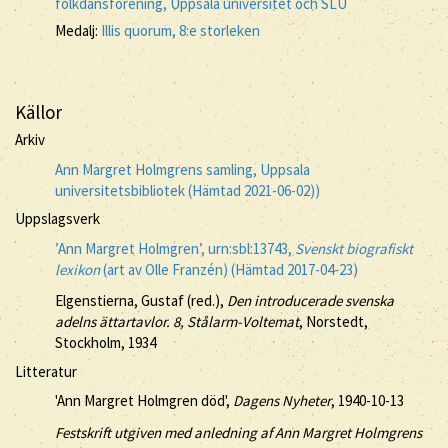
folkdansförening, Uppsala universitet och SLU
Medalj:
Illis quorum, 8:e storleken
Källor
Arkiv
Ann Margret Holmgrens samling, Uppsala
universitetsbibliotek (Hämtad 2021-06-02))
Uppslagsverk
’Ann Margret Holmgren’, urn:sbl:13743,
Svenskt biografiskt
lexikon
(art av Olle Franzén) (Hämtad 2017-04-23)
Elgenstierna, Gustaf (red.),
Den introducerade svenska
adelns ättartavlor. 8, Stålarm-Voltemat
, Norstedt,
Stockholm, 1934
Litteratur
'Ann Margret Holmgren död',
Dagens Nyheter
, 1940-10-13
Festskrift utgiven med anledning af Ann Margret Holmgrens