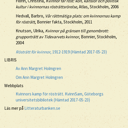
Florin, Christina,
Kvinnor får röst: kön, känslor och politisk
kultur i kvinnornas rösträttsrörelse
, Atlas, Stockholm, 2006
Hedvall, Barbro,
Vår rättmätiga plats: om kvinnornas kamp
för rösträtt
, Bonnier fakta, Stockholm, 2011
Knutson, Ulrika,
Kvinnor på gränsen till genombrott:
grupporträtt av Tidevarvets kvinnor
, Bonnier, Stockholm,
2004
Rösträtt för kvinnor
, 1912-1919 (Hämtad 2017-05-23)
LIBRIS
Av Ann Margret Holmgren
Om Ann Margret Holmgren
Webbplats
Kvinnors kamp för rösträtt. KvinnSam, Göteborgs
universitetsbibliotek (Hämtad 2017-05-23)
Läs mer på
Litteraturbanken.se