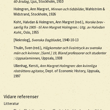
60-årsdag
, Ljus, Stockholm, 1910
Holmgren, Ann Margret,
Minnen och tidsbilder
, Wahlström &
Widstrand, Stockholm, 1926
Koht, Halvdan & Holmgren, Ann Margret (red.),
Norske brev -
særlig fra 1905 - til Ann Margret Holmgren.: Utg. av Halvdan
Koht
., Oslo, 1955
[Nekrolog],
Svenska Dagbladet
, 1940-10-13
Thulin, Sven (red.),
Hågkomster och livsintryck av svenska
män och kvinnor. [Saml.] 19, Bland professorer och studenter
: Uppsalaminnen
, Uppsala, 1938
Ullenhag, Kersti,
Ann Margret Holmgren: den kvinnliga
rösträttens agitator
, Dept. of Economic History, Uppsala,
1997
Vidare referenser
Litteratur