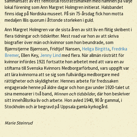
sammansatt av ett femtiotal rösträttsmärken med namnen på varje
lokal förening som Ann Margret Holmgren initierat. Halsbandet
finns idag på Nordiska museet. På sin 75-årsdag fick hon motta
medaljen Illis quorum i åttonde storleken i guld.
Ann Margret Holmgren var de sista åren av sitt liv en flitig skribent i
flera tidningar och tidskrifter. Mest road var hon av att skriva
biografier över män och kvinnor som hon beundrade, som
Bjørnstjerne Bjørnson, Fridtjof Nansen,
Heliga Birgitta
,
Fredrika
Bremer
, Ellen Key,
Jenny Lind
med flera. När allmän rösträtt för
kvinnor infördes 1921 fortsatte hon arbetet med att vara en av
stiftarna till Svenska Kvinnors Medborgarförbund, vars uppgift var
att lära kvinnorna att se sig som fullvärdiga medborgare med
rättigheter och skyldigheter. Hennes arbete för fredssaken
engagerade henne på äldre dagar och hon gav under 1920-talet ut
sina memoarer i två band,
Minnen och tidsbilder
, där hon beskriver
sitt innehållsrika liv och arbete. Hon avled 1940, 90 år gammal, i
Stockholm och är begravd på Uppsala gamla kyrkogård.
Marie Steinrud