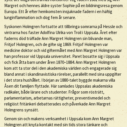
Margret och hennes äldre syster Sophie på en bildningsresa genom
Europa. Ett år efter hemkomsten insjuknade fadern i en häftig
lunginflammation och dog fem år senare.
Syskonen Holmgren fortsatte att tillbringa somrarna på Hessle och
vintrarna hos faster Adolfina Ulrika von Troil i Uppsala. Året efter
faderns död träffade Ann Margret Holmgren sin blivande man,
Fritjof Holmgren, och de gifte sig 1869. Fritjof Holmgren var
medicine doktor och vid giftermålet med Ann Margret Holmgren var
han professor vid Uppsala universitet. Paret bosatte sig i Uppsala
och fick åtta barn under åren 1870–1884. Ann Margret Holmgren
kom att ta stor del i den akademiska världen och engagerade sig
bland annat i skandinavistiska rörelser, parallellt med sina uppgifter
i det stora hushållet. I början av 1880-talet byggde makarna villa
Åsen dit familjen flyttade. Här samlades Uppsalas akademiska
radikaler, både lärare och studenter. Frågor som rösträtt,
parlamentarism, arbetarnas rättigheter, preventivmedel och
religiöst fritänkeri debatterades och påverkade Ann Margret
Holmgrens synsätt.
Genom sin och makens verksamhet i Uppsala kom Ann Margret
Holmgren att knyta kontakt med sin tids stora tänkare och