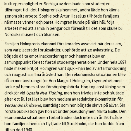
kulturpersonligheter. Somliga av dem hade som studenter
tillbringat tid i det Holmgrenska hemmet, andra lärde hon känna
genom sitt arbete. Sophie och Artur Hazelius tillhörde familjens
närmaste vänner och paret Holmgren kunde på nära håll följa
arbetet med att samla in pengar och föremål till det som skulle bli
Nordiska museet och Skansen.
Familjen Holmgrens ekonomi försämrades avsevärt när deras arv,
som var placerade i bruksaktier, upphörde att ge avkastning. De
började då ta emot inackorderingar och hemmet blev en
samlingspunkt för ett flertal studentgenerationer. Under hela 1897
hade maken Fritjof Holmgren varit sjuk – han led av artärförkalkning
och i augusti samma år avled han. Den ekonomiska situationen blev
då än mer ansträngd för Ann Margret Holmgren, i synnerhet med
tanke på hennes stora försörjningsbörda. Hon tog anställning som
direktör vid
Upsala Nya Tidning
, men hon trivdes inte och slutade
efter ett år. I stället blev hon medlem av redaktionskommittén för
Verdandis skriftserie
, samtidigt som hon började skriva på allvar. Sin
första publikation gav hon ut under pseudonymen Märta Bolle. Den
ekonomiska situationen förbättrades dock inte och år 1901 sålde
hon familjens hem och flyttade till Stockholm, där hon bodde fram
till sin död 1940.