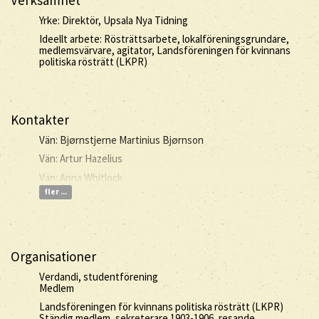
Verksamhet
Yrke: Direktör, Upsala Nya Tidning
Ideellt arbete: Rösträttsarbete, lokalföreningsgrundare,
medlemsvärvare, agitator, Landsföreningen för kvinnans
politiska rösträtt (LKPR)
Kontakter
Vän: Bjørnstjerne Martinius Bjørnson
Vän: Artur Hazelius
Vän: Anna Whitlock
fler ...
Organisationer
Verdandi, studentförening
Medlem
Landsföreningen för kvinnans politiska rösträtt (LKPR)
Ständig medlem, sekreterare 1903-1906, resande