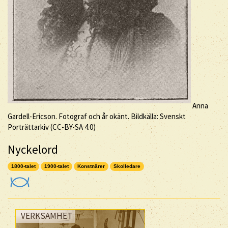
Anna
Gardell-Ericson. Fotograf och år okänt. Bildkälla: Svenskt
Porträttarkiv (
CC-BY-SA
4.0)
Nyckelord
1800-talet
1900-talet
Konstnärer
Skolledare
VERKSAMHET