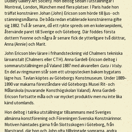
Dudley Gallery Art Society. Hon deltog sedan i utställningar i
Montreal, London, München med flera platser. I Paris hade hon
träffat konstnären Johan (John) Ericson som hörde till ljus- och
stämningsmålarna. De båda redan etablerade konstnärerna gifte
sig 1882. Två år senare, då ett rykte spreds om en koleraepidemi,
återvände paret till Sverige och Göteborg. Där föddes första
dottern Yvonne och några år senare fick de ytterligare två döttrar,
Anna (Annie) och Marit.
John Ericson blev lärare i frihandsteckning vid Chalmers tekniska
läroanstalt (Chalmers eller CTH). Anna Gardell-Ericson deltog i
sommarutställningen på Valand 1887 med akvarellen
Gata i Visby
.
En del av ringmuren står som ett utropstecken bakom bygatans
lägre hus. Tavlan köptes av Göteborgs Konstmuseum. Under 1889–
1890 var makarna föreståndare vid Göteborgs Musei Rit- och
Målarskola (nuvarande Konsthögskolan Valand). Anna Gardell-
Ericson fortsatte måla och var mycket produktiv men nu inte lika
känd utomlands.
Hon deltog i talrika utställningar tillsammans med Sveriges
allmänna konstförening och Föreningen Svenska Konstnärinnor.
Motiven hämtades gärna från Slottsskogen i Göteborg, från
Marstrand, där hon och John ofta tillbringade somrarna, andra