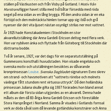
ställen på Västkusten och från Visby på Gotland. I
Motiv från
Marstrand
ligger havet stilla med två båtar försedda med röda
segel på ena sidan av en lång brygga. På den andra sidan är en eka
förtöjd och den molntäckta himlen tornar upp sig i blå och grå
nyanser där det vita ljuset nästan osynligt strilas ner mot vattnet.
År 1925 hade Konstakademien i Stockholm en stor
akvarellutställning där Anna Gardell-Ericson deltog med flera verk.
Hon var nybliven änka och flyttade från Göteborg till Stockholm där
döttrarna bodde.
Två år senare, 1927, var det dags för en separatutställning på
Gummesons konsthall i huvudstaden. Hon visade engelska och
svenska motiv och utställningen besöktes av dåvarande
kronprinsessan
Louise
.
Svenska Dagbladet
-signaturen Eveo skrev
om strand- och havsmotiven att ”vattnets rörelse och molnets
växlingar fått stundom rent virtuosa uttryck”. Då den holländska
prinsessan Juliana skulle gifta sig 1937 förärades hon bland annat
ett album där första sidan utgjordes av en akvarell. Denna hade
målats av den då 83-åriga Anna Gardell-Ericson och föreställde
Stora Harsprånget i Norrland. Samma år visades i Gotlands fornsal
verk av döda såväl som då levande gotländska konstnärer och Anna