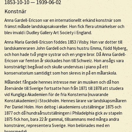
1853-10-10
—
1939-06-02
Konstnär
Anna Gardell-Ericson var en internationellt erkänd konstnär som
främst målade landskapsakvareller. Hon fick flera utmärkelser och
blev invald i Dudley Gallery Art Society i England.
Anna Maria Gardell-Ericson föddes 1853 i Visby. Hon var dotter till
landskamreraren John Gardell och hans hustru Emma, född Nyberg,
och hon hade två yngre systrar och en yngre bror. Då Anna Gardell-
Ericson var femton år skickades hon till Schweiz. Hon ansågs vara
konstnärligt begåvad och skulle undervisas i piano på ett
konservatorium samtidigt som hon skrevs in på en målarskola.
Målandet fångade hennes intresse mer än musiken och då hon
återvände till Sverige fortsatte hon från 1871 till 1878 att studera
vid Kungliga Akademien för de fria Konsterna (nuvarande
Konstakademien) i Stockholm. Hennes lärare var landskapsmålaren
Per Daniel Holm. Hon deltog i akademiens utställningar 1875 och
1877 och då hundraårsutställningen i Philadelphia gick av stapeln
1875 fick hon, bara 22 år gammal, tillsammans med många andra
konstnärer, representera Sverige. Hon belönades med en
bronsmedalj.