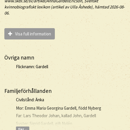
www.skbl.se/sv/artikel/AnnaGardellEricson, Svenskt
kvinnobiografiskt lexikon (artikel av
Ulla Åshede), hämtad 2026-08-
06.
Visa full information
Övriga namn
Flicknamn: Gardell
Familjeförhållanden
Civilstånd: Änka
Mor: Emma Maria Georgina Gardell, född Nyberg
Far: Lars Theodor Johan, kallad John, Gardell
Syster: Sigrid Gardell, gift Nylén
fler ...