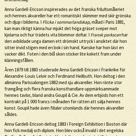
Anna Gardell-Ericson inspirerades av det franska friluftsmåleriet
och hennes akvareller har ett romantiskt skimmer med skir grönska
och djup i bilderna. I
Flicka i sommarlandskap
, målad i Paris 1881,
kan man riktigt känna hur mjukt det höga gräset sveper mot
kjolarna och hur trädets vita blommor doftar. I
Fransk parkscen
har
den avbildade unga damen ett drömskt uttryck i ansiktet där hon
sitter invid stigen med en bok i sin hand. Kanske har hon läst en
vacker dikt. Foten i den blå skon sticker lite kokett fram under
klänningsfållen.
Åren 1879 till 1883 studerade Anna Gardell-Ericson i Frankrike för
Alexandre-Louis Leloir och Ferdinand Heilbuth. Hon deltog i den
allmänna Parissalongen 1882 med sju akvareller. Hon rönte stor
framgång och flera franska konsthandlare uppmärksammade
hennes tavlor, bland andra Goupil & Cie. Av dem erbjöds hon ett
kontrakt på 1 000 francs i månaden för rätten att sälja hennes
konst. Goupil hade även filialer utomlands där hennes akvareller
såldes.
Anna Gardell-Ericson deltog 1883 i Foreign Exhibition i Boston där
hon fick medalj och diplom. Hon blev också invald i det engelska