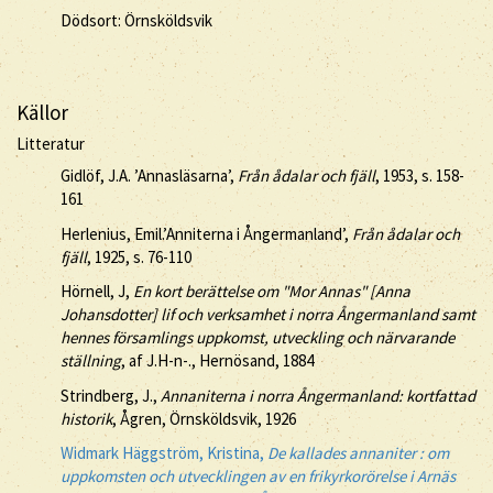
Dödsort: Örnsköldsvik
Källor
Litteratur
Gidlöf, J.A. ’Annasläsarna’,
Från ådalar och fjäll
, 1953, s. 158-
161
Herlenius, Emil.’Anniterna i Ångermanland’,
Från ådalar och
fjäll
, 1925, s. 76-110
Hörnell, J,
En kort berättelse om "Mor Annas" [Anna
Johansdotter] lif och verksamhet i norra Ångermanland samt
hennes församlings uppkomst, utveckling och närvarande
ställning
, af J.H-n-., Hernösand, 1884
Strindberg, J.,
Annaniterna i norra Ångermanland: kortfattad
historik
, Ågren, Örnsköldsvik, 1926
Widmark Häggström, Kristina,
De kallades annaniter : om
uppkomsten och utvecklingen av en frikyrkorörelse i Arnäs