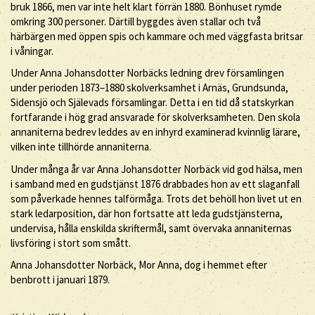
bruk 1866, men var inte helt klart förrän 1880. Bönhuset rymde
omkring 300 personer. Därtill byggdes även stallar och två
härbärgen med öppen spis och kammare och med väggfasta britsar
i våningar.
Under Anna Johansdotter Norbäcks ledning drev församlingen
under perioden 1873–1880 skolverksamhet i Arnäs, Grundsunda,
Sidensjö och Själevads församlingar. Detta i en tid då statskyrkan
fortfarande i hög grad ansvarade för skolverksamheten. Den skola
annaniterna bedrev leddes av en inhyrd examinerad kvinnlig lärare,
vilken inte tillhörde annaniterna.
Under många år var Anna Johansdotter Norbäck vid god hälsa, men
i samband med en gudstjänst 1876 drabbades hon av ett slaganfall
som påverkade hennes talförmåga. Trots det behöll hon livet ut en
stark ledarposition, där hon fortsatte att leda gudstjänsterna,
undervisa, hålla enskilda skriftermål, samt övervaka annaniternas
livsföring i stort som smått.
Anna Johansdotter Norbäck, Mor Anna, dog i hemmet efter
benbrott i januari 1879.