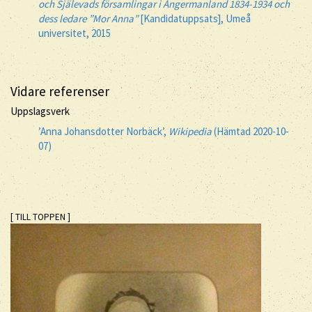
och Själevads församlingar i Ångermanland 1834-1934 och
dess ledare ”Mor Anna”
[Kandidatuppsats], Umeå
universitet, 2015
Vidare referenser
Uppslagsverk
’Anna Johansdotter Norbäck’,
Wikipedia
(Hämtad 2020-10-
07)
[ TILL TOPPEN ]