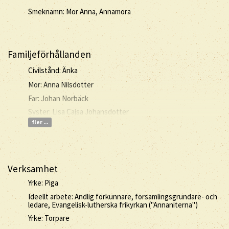
Smeknamn: Mor Anna, Annamora
Familjeförhållanden
Civilstånd: Änka
Mor: Anna Nilsdotter
Far: Johan Norbäck
Syster: Lisa Cajsa Johansdotter
fler ...
Verksamhet
Yrke: Piga
Ideellt arbete: Andlig förkunnare, församlingsgrundare- och
ledare, Evangelisk-lutherska frikyrkan ("Annaniterna")
Yrke: Torpare