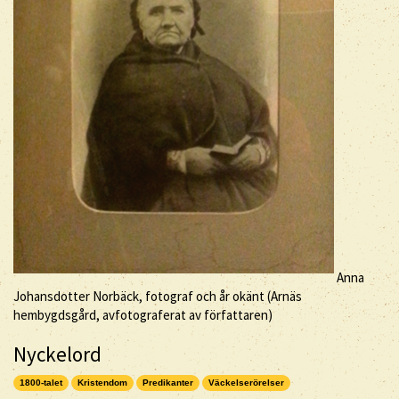
Anna
Johansdotter Norbäck, fotograf och år okänt (Arnäs
hembygdsgård, avfotograferat av författaren)
Nyckelord
1800-talet
Kristendom
Predikanter
Väckelserörelser