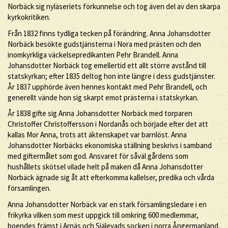
Norbäck sig nyläseriets förkunnelse och tog även del av den skarpa
kyrkokritiken.
Från 1832 finns tydliga tecken på förändring. Anna Johansdotter
Norbäck besökte gudstjänsterna i Nora med prästen och den
inomkyrkliga väckelsepredikanten Pehr Brandell. Anna
Johansdotter Norbäck tog emellertid ett allt större avstånd till
statskyrkan; efter 1835 deltog hon inte längre i dess gudstjänster.
År 1837 upphörde även hennes kontakt med Pehr Brandell, och
generellt vände hon sig skarpt emot prästerna i statskyrkan.
År 1838 gifte sig Anna Johansdotter Norbäck med torparen
Christoffer Christoffersson i Nordanås och började efter det att
kallas Mor Anna, trots att äktenskapet var barnlöst. Anna
Johansdotter Norbäcks ekonomiska ställning beskrivs i samband
med giftermålet som god. Ansvaret för såväl gårdens som
hushållets skötsel vilade helt på maken då Anna Johansdotter
Norbäck ägnade sig åt att efterkomma kallelser, predika och vårda
församlingen.
Anna Johansdotter Norbäck var en stark församlingsledare i en
frikyrka vilken som mest uppgick till omkring 600 medlemmar,
boendes främst i Arnäs och Själevads socken i norra Ångermanland.