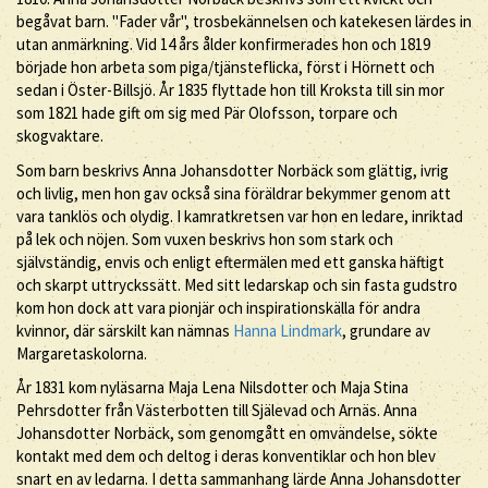
begåvat barn. "Fader vår", trosbekännelsen och katekesen lärdes in
utan anmärkning. Vid 14 års ålder konfirmerades hon och 1819
började hon arbeta som piga/tjänsteflicka, först i Hörnett och
sedan i Öster-Billsjö. År 1835 flyttade hon till Kroksta till sin mor
som 1821 hade gift om sig med Pär Olofsson, torpare och
skogvaktare.
Som barn beskrivs Anna Johansdotter Norbäck som glättig, ivrig
och livlig, men hon gav också sina föräldrar bekymmer genom att
vara tanklös och olydig. I kamratkretsen var hon en ledare, inriktad
på lek och nöjen. Som vuxen beskrivs hon som stark och
självständig, envis och enligt eftermälen med ett ganska häftigt
och skarpt uttryckssätt. Med sitt ledarskap och sin fasta gudstro
kom hon dock att vara pionjär och inspirationskälla för andra
kvinnor, där särskilt kan nämnas
Hanna Lindmark
, grundare av
Margaretaskolorna.
År 1831 kom nyläsarna Maja Lena Nilsdotter och Maja Stina
Pehrsdotter från Västerbotten till Själevad och Arnäs. Anna
Johansdotter Norbäck, som genomgått en omvändelse, sökte
kontakt med dem och deltog i deras konventiklar och hon blev
snart en av ledarna. I detta sammanhang lärde Anna Johansdotter