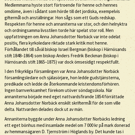
Medlemmarna hyste stort förtroende för henne och hennes
omdöme, även i sådant som hörde till det jordiska, exempelvis
giftermål och anställningar. Hon sågs som ett Guds redskap.
Respekten för henne och annaniterna var stor, och den helnyktra
och ordningsamma livsstilen torde här spelat stor roll. Men
uppfattningen om Anna Johansdotter Norbäck var inte odelat
positiv, flera kyrkoledare riktade stark kritik mot henne.
Förhållandet till såväl biskop Israel Bergman (biskop i Härnösands
stift 1848–1864) som biskop Anders Fredrik Beckman (biskop i
Härnösands stift 1865–1875) var dock ömsesidigt respektfullt.
I den frikyrkliga församlingen var Anna Johansdotter Norbäck
församlingsledare och själasörjare, hon ledde gudstjänsterna,
predikade och ledde de återkommande kristendomsförhören.
Ingen barnverksamhet förekom utöver söndagsskola. När
annaniterna började med eget nattvardsfirande 1854 förrättade
Anna Johansdotter Norbäck enskilt skriftermål för de som ville
delta. Nattvarden delades dock ut av män.
Annaniterna byggde under Anna Johansdotter Norbäcks ledning
ett eget bönhus med insamlade medel om 7 000 kr på mark donerad
av hemmansägaren D. Tjernström i Höglands by. Det kunde tas i