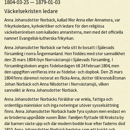
1804-03-25
—
1879-01-03
Väckelsekristen ledare
Anna Johansdotter Norbäck, kallad Mor Anna eller Annamora, var
frikyrkoledare, kyrkokritiker och ledare för den religiösa
väckelserörelsen som kallades annaniterna, men med det officiella
namnet Evangelisk-lutherska frikyrkan.
Anna Johansdotter Norbäck var hela sitt liv bosatt i Själevads
församling i norra Ångermanland. Hon föddes med stor sannolikhet
den 25 mars 1804 i byn Norrvästansjö i Själevads församling. I
församlingsboken anges födelsedagen till 24 februari 1804, men
den uppgiften verifieras inte av födelse- och dopbok. Den 25 mars
1804 finns däremot noterat en flicka Anna, dotter till kronobåtsman
Johan Norbäck och Anna Nilsdotter i Norrvästansjö, vilken
sannolikt är Anna Johansdotter Norbäck.
Anna Johansdotter Norbäcks föräldrar var enkla, fattiga och
ordentliga människor och inga noteringar utöver sysselsättning
finns. Anna Johansdotter Norbäck hade fyra syskon men endast en
av bröderna uppnådde vuxen ålder. Familjen flyttade till Kroksta by
där barnen växte upp och där modern bodde kvar efter faderns död
1810. Anna Johansdotter Norbäck beskrivs som ett kvickt och