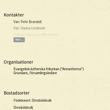
Kontakter
Vän: Pehr Brandell
Vän: Hanna Lindmark
Kollega: Maja Lena Nilsdotter
fler ...
Organisationer
Evangelisk-lutherska frikyrkan ("Annaniterna")
Grundare, församlingsledare
Bostadsorter
Födelseort: Örnsköldsvik
Örnsköldsvik