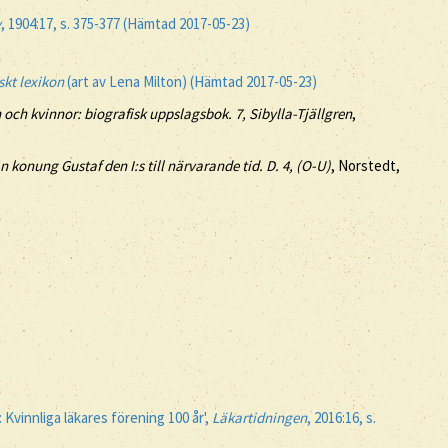
y
, 1904:17, s. 375-377 (Hämtad 2017-05-23)
skt lexikon
(art av Lena Milton) (Hämtad 2017-05-23)
och kvinnor: biografisk uppslagsbok. 7, Sibylla-Tjällgren
,
n konung Gustaf den I:s till närvarande tid. D. 4, (O-U)
, Norstedt,
: Kvinnliga läkares förening 100 år',
Läkartidningen
, 2016:16, s.