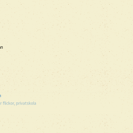
an
a
 flickor, privatskola