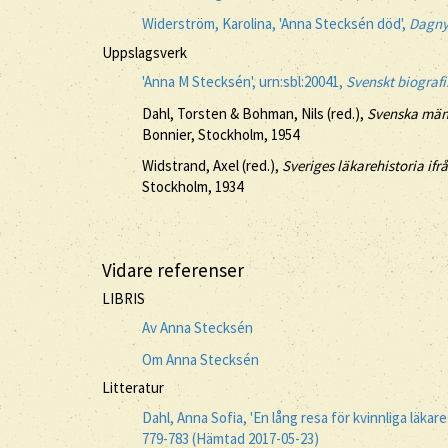
Widerström, Karolina, 'Anna Stecksén död',
Dagn
Uppslagsverk
'Anna M Stecksén', urn:sbl:20041,
Svenskt biografi
Dahl, Torsten & Bohman, Nils (red.),
Svenska män 
Bonnier, Stockholm, 1954
Widstrand, Axel (red.),
Sveriges läkarehistoria ifrå
Stockholm, 1934
Vidare referenser
LIBRIS
Av Anna Stecksén
Om Anna Stecksén
Litteratur
Dahl, Anna Sofia, 'En lång resa för kvinnliga läkare
779-783 (Hämtad 2017-05-23)