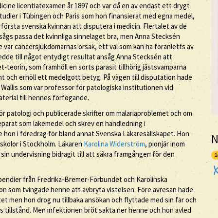
dicine licentiatexamen år 1897 och var då en av endast ett drygt
r studier i Tübingen och Paris som hon finansierat med egna medel,
 första svenska kvinnan att disputera i medicin. Flertalet av de
sågs passa det kvinnliga sinnelaget bra, men Anna Stecksén
 var cancersjukdomarnas orsak, ett val som kan ha föranletts av
ledde till något entydigt resultat ansåg Anna Stecksén att
et-teorin, som framhöll en sorts parasit tillhörig jästsvamparna
 och erhöll ett medelgott betyg. På vägen till disputation hade
 Wallis som var professor för patologiska institutionen vid
terial till hennes förfogande.
ör patologi och publicerade skrifter om malariaproblemet och om
eparat som läkemedel och skrev en handledning i
 hon i föredrag för bland annat Svenska Läkaresällskapet. Hon
N
kskolor i Stockholm. Läkaren
Karolina Widerström
, pionjär inom
n undervisning bidragit till att säkra framgången för den
1
tipendier från Fredrika-Bremer-Förbundet och Karolinska
tion som tvingade henne att avbryta vistelsen. Före avresan hade
tet men hon drog nu tillbaka ansökan och flyttade med sin far och
nes tillstånd. Men infektionen bröt sakta ner henne och hon avled