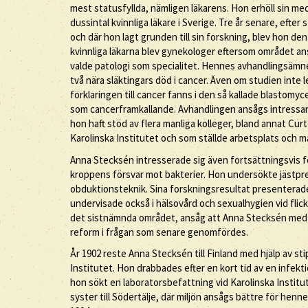
mest statusfyllda, nämligen läkarens. Hon erhöll sin me
dussintal kvinnliga läkare i Sverige. Tre år senare, efte
och där hon lagt grunden till sin forskning, blev hon den
kvinnliga läkarna blev gynekologer eftersom området an
valde patologi som specialitet. Hennes avhandlingsämne
två nära släktingars död i cancer. Även om studien inte 
förklaringen till cancer fanns i den så kallade blastomyc
som cancerframkallande. Avhandlingen ansågs intressant
hon haft stöd av flera manliga kolleger, bland annat Curt
Karolinska Institutet och som ställde arbetsplats och ma
Anna Stecksén intresserade sig även fortsättningsvis f
kroppens försvar mot bakterier. Hon undersökte jästpr
obduktionsteknik. Sina forskningsresultat presenterade
undervisade också i hälsovård och sexualhygien vid flic
det sistnämnda området, ansåg att Anna Stecksén med si
reform i frågan som senare genomfördes.
År 1902 reste Anna Stecksén till Finland med hjälp av s
Institutet. Hon drabbades efter en kort tid av en infek
hon sökt en laboratorsbefattning vid Karolinska Institu
syster till Södertälje, där miljön ansågs bättre för hen