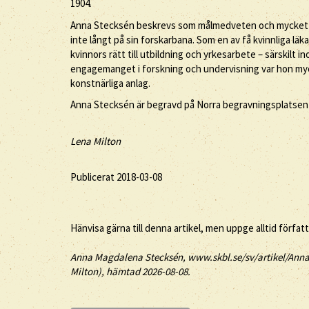
1904.
Anna Stecksén beskrevs som målmedveten och mycket ve
inte långt på sin forskarbana. Som en av få kvinnliga läka
kvinnors rätt till utbildning och yrkesarbete – särskilt i
engagemanget i forskning och undervisning var hon myck
konstnärliga anlag.
Anna Stecksén är begravd på Norra begravningsplatsen 
Lena Milton
Publicerat 2018-03-08
Hänvisa gärna till denna artikel, men uppge alltid förfat
Anna
Magdalena
Stecksén
, www.skbl.se/sv/artikel/Anna
Milton), hämtad 2026-08-08.