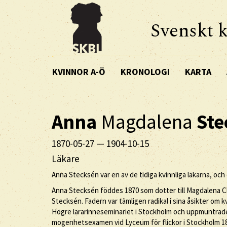
Svenskt k
KVINNOR A-Ö
KRONOLOGI
KARTA
Anna
Magdalena
Ste
1870-05-27
—
1904-10-15
Läkare
Anna Stecksén var en av de tidiga kvinnliga läkarna, och
Anna Stecksén föddes 1870 som dotter till Magdalena C
Stecksén. Fadern var tämligen radikal i sina åsikter om k
Högre lärarinneseminariet i Stockholm och uppmuntrade s
mogenhetsexamen vid Lyceum för flickor i Stockholm 18