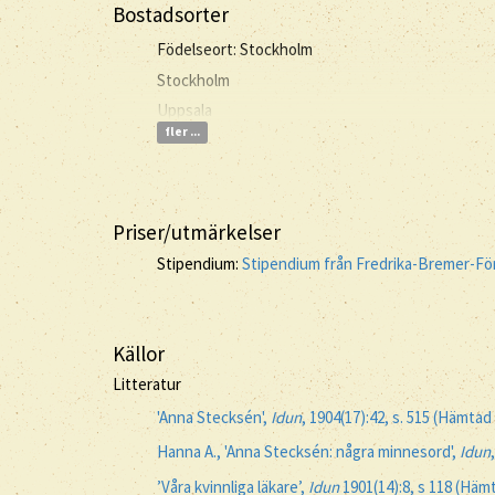
Bostadsorter
Födelseort: Stockholm
Stockholm
Uppsala
fler ...
Priser/utmärkelser
Stipendium:
Stipendium från Fredrika-Bremer-F
Källor
Litteratur
'Anna Stecksén',
Idun
, 1904(17):42, s. 515 (Hämtad
Hanna A., 'Anna Stecksén: några minnesord',
Idun
’Våra kvinnliga läkare’,
Idun
1901(14):8, s 118 (Häm