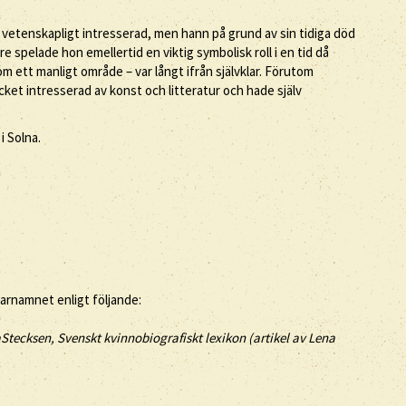
tenskapligt intresserad, men hann på grund av sin tidiga död
re spelade hon emellertid en viktig symbolisk roll i en tid då
nom ett manligt område – var långt ifrån självklar. Förutom
et intresserad av konst och litteratur och hade själv
i Solna.
tarnamnet enligt följande:
Stecksen, Svenskt kvinnobiografiskt lexikon (artikel av
Lena