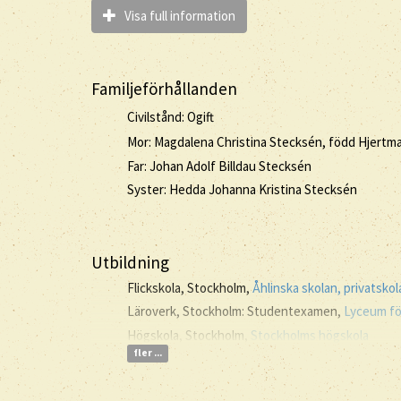
Visa full information
Familjeförhållanden
Civilstånd: Ogift
Mor: Magdalena Christina Stecksén, född Hjertm
Far: Johan Adolf Billdau Stecksén
Syster: Hedda Johanna Kristina Stecksén
Utbildning
Flickskola, Stockholm,
Åhlinska skolan, privatskol
Läroverk, Stockholm: Studentexamen,
Lyceum för
Högskola, Stockholm,
Stockholms högskola
fler ...