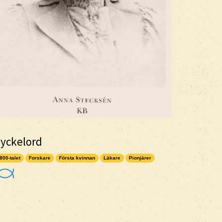
yckelord
800-talet
Forskare
Första kvinnan
Läkare
Pionjärer