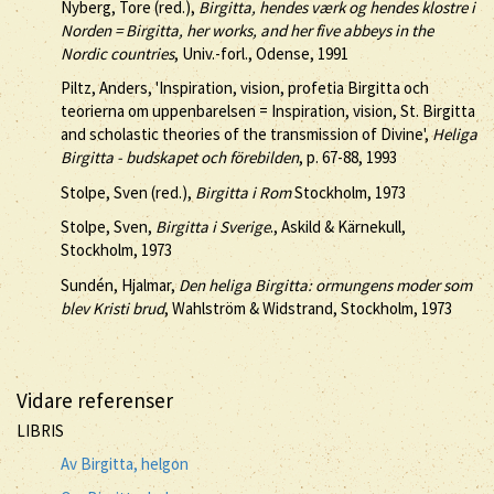
Nyberg, Tore (red.),
Birgitta, hendes værk og hendes klostre i
Norden = Birgitta, her works, and her five abbeys in the
Nordic countries
, Univ.-forl., Odense, 1991
Piltz, Anders, 'Inspiration, vision, profetia Birgitta och
teorierna om uppenbarelsen = Inspiration, vision, St. Birgitta
and scholastic theories of the transmission of Divine',
Heliga
Birgitta - budskapet och förebilden
, p. 67-88, 1993
Stolpe, Sven (red.),
Birgitta i Rom
Stockholm, 1973
Stolpe, Sven,
Birgitta i Sverige
., Askild & Kärnekull,
Stockholm, 1973
Sundén, Hjalmar,
Den heliga Birgitta: ormungens moder som
blev Kristi brud
, Wahlström & Widstrand, Stockholm, 1973
Vidare referenser
LIBRIS
Av Birgitta, helgon