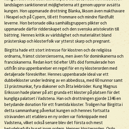
landslagen sanktionerat möjligheterna att genom uppror avsätta
kungen. Hon uppmanade drottning Blanka, liksom även makthavare
i Neapel och på Cypern, till ett frommare och mindre flärdfullt
leverne. Hon betonade olika samhällsgruppers plikter och
uppmanade därför ridderskapet och den svenska aristokratin till
bättring. Hennes kritik av världslighet och materialitet bland
prästerskap och klosterfolk var ytterst skarp och pregnant.
Birgitta hade ett stort intresse för klostren och de religiösa
ordnarna, främst cistercienserna, men även för dominikanerna och
franciskanerna. Redan kort tid efter Ulfs död formulerade hon
utifrån sina uppenbarelser en regel för en ny klosterorden med
detaljerade föreskrifter. Hennes uppenbarade ideal var ett
dubbelkloster under ledning av en abbedissa, med 60 nunnor samt
13 prästmunkar, fyra diakoner och åtta lekbröder. Kung Magnus
Eriksson hade planer på att grunda ett kloster på platsen för det
kungliga palatset i Vadstena. Han och drottningen gjorde 1346 en
betydande donation för ett framtida kloster. Troligen har Birgitta i
detta sammanhang påverkat kungen och hennes fortsatta
strävanden att etablera en ny orden var förknippade med
Vadstena, vilket också senare blev det första och mest
betydelsefulla huset inom ordern. Hennes klosterorden, Ordo