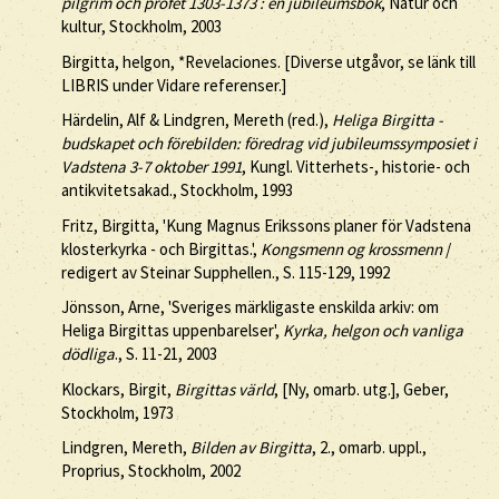
pilgrim och profet 1303-1373 : en jubileumsbok
, Natur och
kultur, Stockholm, 2003
Birgitta, helgon, *Revelaciones. [Diverse utgåvor, se länk till
LIBRIS under Vidare referenser.]
Härdelin, Alf & Lindgren, Mereth (red.),
Heliga Birgitta -
budskapet och förebilden: föredrag vid jubileumssymposiet i
Vadstena 3-7 oktober 1991
, Kungl. Vitterhets-, historie- och
antikvitetsakad., Stockholm, 1993
Fritz, Birgitta, 'Kung Magnus Erikssons planer för Vadstena
klosterkyrka - och Birgittas.',
Kongsmenn og krossmenn
/
redigert av Steinar Supphellen., S. 115-129, 1992
Jönsson, Arne, 'Sveriges märkligaste enskilda arkiv: om
Heliga Birgittas uppenbarelser',
Kyrka, helgon och vanliga
dödliga
., S. 11-21, 2003
Klockars, Birgit,
Birgittas värld
, [Ny, omarb. utg.], Geber,
Stockholm, 1973
Lindgren, Mereth,
Bilden av Birgitta
, 2., omarb. uppl.,
Proprius, Stockholm, 2002