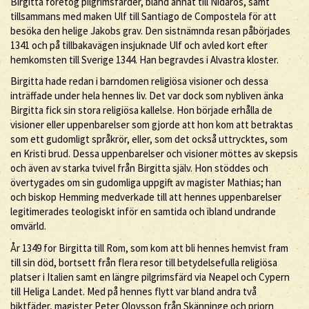
Birgitta företog pilgrimsfärder, bland annat till Nidaros, samt
tillsammans med maken Ulf till Santiago de Compostela för att
besöka den helige Jakobs grav. Den sistnämnda resan påbörjades
1341 och på tillbakavägen insjuknade Ulf och avled kort efter
hemkomsten till Sverige 1344. Han begravdes i Alvastra kloster.
Birgitta hade redan i barndomen religiösa visioner och dessa
inträffade under hela hennes liv. Det var dock som nybliven änka
Birgitta fick sin stora religiösa kallelse. Hon började erhålla de
visioner eller uppenbarelser som gjorde att hon kom att betraktas
som ett gudomligt språkrör, eller, som det också uttrycktes, som
en Kristi brud. Dessa uppenbarelser och visioner möttes av skepsis
och även av starka tvivel från Birgitta själv. Hon stöddes och
övertygades om sin gudomliga uppgift av magister Mathias; han
och biskop Hemming medverkade till att hennes uppenbarelser
legitimerades teologiskt inför en samtida och ibland undrande
omvärld.
År 1349 for Birgitta till Rom, som kom att bli hennes hemvist fram
till sin död, bortsett från flera resor till betydelsefulla religiösa
platser i Italien samt en längre pilgrimsfärd via Neapel och Cypern
till Heliga Landet. Med på hennes flytt var bland andra två
biktfäder, magister Peter Olovsson från Skänninge och priorn