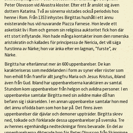
Peter Olovsson vid Alvastra kloster. Efter ett år anslöt sig även
dottern Katarina. Två av sönerna vistades också periodvis hos
henne i Rom. Från 1353 inhystes Birgittas hushåll i ett ännu
existerande hus vid nuvarande Piazza Farnese. Hon levde ett
asketiskt liv i Rom och genom sin religiösa auktoritet fick hon där
ett stort inflytande. Hon hade många kontakter inom den romerska
aristokratin och kallades för principessa de Nericia, det vill säga
furstinna av Närke; hon var änka efter en lagman, ”furste”, av
Närke.
Birgitta har efterlämnat mer än 600 uppenbarelser. De kan
karakteriseras som meddelanden i form av syner eller röster som
hon erhöll från framför allt jungfru Maria och Jesus Kristus, ibland
även från Gud. Ibland har uppenbarelserna karaktären av samtal.
Stundom kom uppenbarelser från helgon och avlidna personer. I en
uppenbarelse samtalar Birgitta med sin avlidne make då han
befann sig i skärselden. I en annan uppenbarelse samtalar hon med
det ännu ofödda barn som hon bar på. Det finns även
uppenbarelser där djävlar och demoner uppträder. Birgitta skrev
ned, tolkade och förklarade dessa uppenbarelser på svenska. Tre
av hennes egenhändiga nedteckningar finns bevarade. En del av
uppenbarelserna dikterade hon för Peter Olovsson från Skänninge