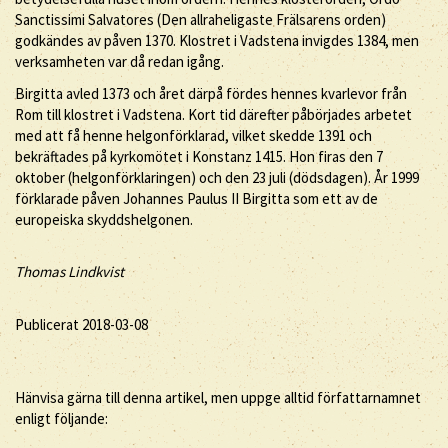
Sanctissimi Salvatores (Den allraheligaste Frälsarens orden)
godkändes av påven 1370. Klostret i Vadstena invigdes 1384, men
verksamheten var då redan igång.
Birgitta avled 1373 och året därpå fördes hennes kvarlevor från
Rom till klostret i Vadstena. Kort tid därefter påbörjades arbetet
med att få henne helgonförklarad, vilket skedde 1391 och
bekräftades på kyrkomötet i Konstanz 1415. Hon firas den 7
oktober (helgonförklaringen) och den 23 juli (dödsdagen). År 1999
förklarade påven Johannes Paulus II Birgitta som ett av de
europeiska skyddshelgonen.
Thomas Lindkvist
Publicerat 2018-03-08
Hänvisa gärna till denna artikel, men uppge alltid författarnamnet
enligt följande: