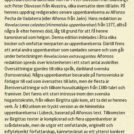
och Peter Olovsson från Alvastra, vilka översatte dem till latin. På
hennes uppdrag redigerades senare uppenbarelserna av Alfonso
Pecha de Vadaterra (eller Alfonso från Jaén). Hans redaktion av
Revelaciones celestes
(
Himmelska uppenbarelser
) från 1377, alltså
några år efter hennes död, låg till grund för att få henne
kanoniserad som helgon. Denna edition indelades i åtta olika
böcker och omfattar merparten av uppenbarelserna. Därtill finns
ett antal andra uppenbarelser som samlades senare och som går
under beteckningen
Revelaciones extravagantes
. Alfonsos
redaktion spreds över kristenheten i ett stort antal avskrifter.
Översättningar gjordes till olika språk, däribland svenska
(fornsvenska). Några uppenbarelser bevarade på fornsvenska är
förlagor till vad som översattes till latin, men de flesta är
återöversättningar och tillkom huvudsakligen från 1380-talet och
framöver. Det fanns ett stort intresse inom den svenska
högaristokratin, från vilken Birgitta själv kom, att ta del av hennes
verk. År 1492 utkom en tryckt version av de himmelska
uppenbarelserna i Lübeck, baserad på Alfonsos text. Tillkomsten
av Birgittas texter är komplicerad och flera uppenbarelser är
svårdaterade, men de utgör ett omfattande, originellt och
inflytelserikt författarskap, kännetecknat av ett ytterst konkret