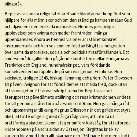
bildspråk.
Birgittas visionära religiositet kretsade bland annat kring Gud som
hjälpare för alla människor och om den ständiga kampen mellan Gud
och djävulen i den enskilda människan. Hennes personliga
upplevelser som kvinna och moder framträder i många
uppenbarelser. Andra av hennes visioner är i stället konkret
instrumentella och kan ses som en följd av Birgittas indignation
över samtida moraliska, sociala och politiska missförhållanden. Ett
ämnesområde gällde den pågående konflikten mellan kungarna av
Frankrike och England, hundraårskriget, vars förödande
konsekvenser hon upplevde på sin resa genom Frankrike. Hon
skickade, troligen 1346, biskop Hemming och priorn Peter Olovsson
till påven i Avignon för att förmå denne att mäkla fred, dock utan
att vinna gehör. Ett annat viktigt tema för Birgitta var att
återupprätta påvedömets ställning och resa kristendomen ur dess
förfall genom att återföra påvestolen till Rom. Hon gav många råd
och uppmaningar till kung Magnus Eriksson när det gällde att styra
riket, att inte omge sig med dåliga rådgivare, att inte ta ut
orättfärdiga skatter, liksom att genomföra korståg för att utbreda
kristendomen på andra sidan av Östersjön. Birgittas kritik av
kungen blev med tiden allt skarpare och 1361 hade hon med stöd i