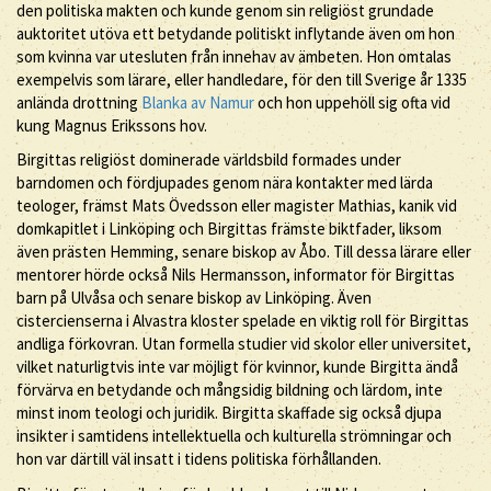
den politiska makten och kunde genom sin religiöst grundade
auktoritet utöva ett betydande politiskt inflytande även om hon
som kvinna var utesluten från innehav av ämbeten. Hon omtalas
exempelvis som lärare, eller handledare, för den till Sverige år 1335
anlända drottning
Blanka av Namur
och hon uppehöll sig ofta vid
kung Magnus Erikssons hov.
Birgittas religiöst dominerade världsbild formades under
barndomen och fördjupades genom nära kontakter med lärda
teologer, främst Mats Övedsson eller magister Mathias, kanik vid
domkapitlet i Linköping och Birgittas främste biktfader, liksom
även prästen Hemming, senare biskop av Åbo. Till dessa lärare eller
mentorer hörde också Nils Hermansson, informator för Birgittas
barn på Ulvåsa och senare biskop av Linköping. Även
cistercienserna i Alvastra kloster spelade en viktig roll för Birgittas
andliga förkovran. Utan formella studier vid skolor eller universitet,
vilket naturligtvis inte var möjligt för kvinnor, kunde Birgitta ändå
förvärva en betydande och mångsidig bildning och lärdom, inte
minst inom teologi och juridik. Birgitta skaffade sig också djupa
insikter i samtidens intellektuella och kulturella strömningar och
hon var därtill väl insatt i tidens politiska förhållanden.