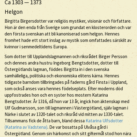
Ca 1303
—
1373
Helgon
Birgitta Birgersdotter var religiös mystiker, visionär och författare.
Hon är den enda från Sverige som grundat en klosterorden och var
den första svenskan att bli kanoniserad som helgon. Hennes
fromhet hade ett stort inslag av mystik som omfattades särskilt av
kvinnor i senmedeltidens Europa.
Som dotter till Upplandslagmannen och riksrådet Birger Persson
och dennes andra hustru Ingeborg Bengtsdotter, dotter till
Östergötlands lagman, föddes Birgitta in i den svenska
samhälleliga, politiska och ekonomiska elitens kärna. Hennes
tidigaste barndom tillbringades på faderns gård Finsta i Uppland,
som också anses vara hennes födelseplats. Efter moderns död
uppfostrades hon och en syster hos mostern Katarina
Bengtsdotter. År 1316, då hon var 13 år, ingick hon äktenskap med
Ulf Gudmarsson, son till lagmannen i Västergötland, själv lagman i
Närke i slutet av 1320-talet och riksråd vid mitten av 1330-talet.
Tillsammans fick de åtta barn, bland dessa
Katarina Ulfsdotter
(Katarina av Vadstena)
. De var bosatta på Ulvåsa gård i
Östergötland. Genom sin härkomst och sitt giftermål stod hon nära