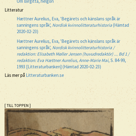
Om Birgitta, helgon
Litteratur
Hættner Aurelius, Eva, 'Begärets och känslans språk är
sanningens språk',
Nordisk kvinnolitteraturhistoria
(Hämtad
2020-02-23)
Hættner Aurelius, Eva, 'Begärets och känslans språk är
sanningens språk',
Nordisk kvinnolitteraturhistoria /
redaktion: Elisabeth Møller Jensen (huvudredaktör) ... Bd 1 /
redaktion: Eva Hættner Aurelius, Anne-Marie Mai
, S. 84-99,
1993 [Litteraturbanken] (Hämtad 2020-02-23)
Läs mer på
Litteraturbanken.se
[ TILL TOPPEN ]