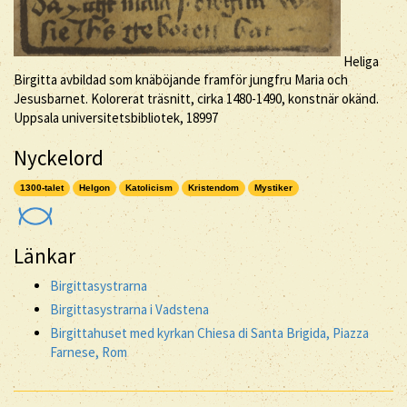
Heliga
Birgitta avbildad som knäböjande framför jungfru Maria och
Jesusbarnet. Kolorerat träsnitt, cirka 1480-1490, konstnär okänd.
Uppsala universitetsbibliotek, 18997
Nyckelord
1300-talet
Helgon
Katolicism
Kristendom
Mystiker
Länkar
Birgittasystrarna
Birgittasystrarna i Vadstena
Birgittahuset med kyrkan Chiesa di Santa Brigida, Piazza
Farnese, Rom