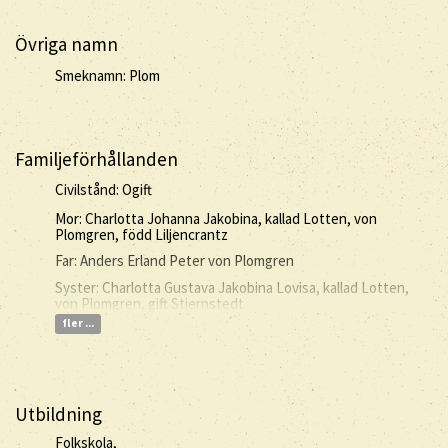
Övriga namn
Smeknamn: Plom
Familjeförhållanden
Civilstånd: Ogift
Mor: Charlotta Johanna Jakobina, kallad Lotten, von
Plomgren, född Liljencrantz
Far: Anders Erland Peter von Plomgren
Syster: Charlotta Gustava Jakobina Lovisa, kallad Lotten,
von Plomgren, gift Stjernstedt
fler ...
Utbildning
Folkskola,