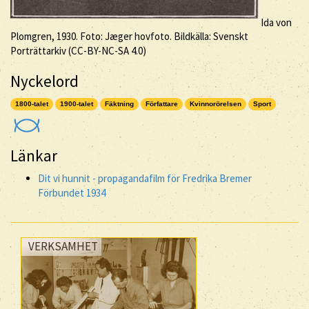
Ida von
Plomgren, 1930. Foto: Jæger hovfoto. Bildkälla: Svenskt
Porträttarkiv (
CC-BY-NC-SA
4.0)
Nyckelord
1800-talet
1900-talet
Fäktning
Författare
Kvinnorörelsen
Sport
Länkar
Dit vi hunnit - propagandafilm för Fredrika Bremer
Förbundet 1934
VERKSAMHET