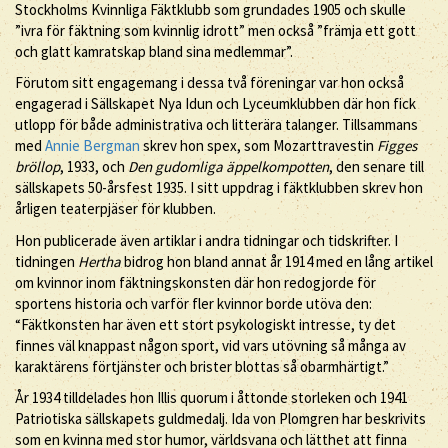
Stockholms Kvinnliga Fäktklubb som grundades 1905 och skulle
”ivra för fäktning som kvinnlig idrott” men också ”främja ett gott
och glatt kamratskap bland sina medlemmar”.
Förutom sitt engagemang i dessa två föreningar var hon också
engagerad i Sällskapet Nya Idun och Lyceumklubben där hon fick
utlopp för både administrativa och litterära talanger. Tillsammans
med
Annie Bergman
skrev hon spex, som Mozarttravestin
Figges
bröllop
, 1933, och
Den gudomliga äppelkompotten
, den senare till
sällskapets 50-årsfest 1935. I sitt uppdrag i fäktklubben skrev hon
årligen teaterpjäser för klubben.
Hon publicerade även artiklar i andra tidningar och tidskrifter. I
tidningen
Hertha
bidrog hon bland annat år 1914 med en lång artikel
om kvinnor inom fäktningskonsten där hon redogjorde för
sportens historia och varför fler kvinnor borde utöva den:
“Fäktkonsten har även ett stort psykologiskt intresse, ty det
finnes väl knappast någon sport, vid vars utövning så många av
karaktärens förtjänster och brister blottas så obarmhärtigt.”
År 1934 tilldelades hon Illis quorum i åttonde storleken och 1941
Patriotiska sällskapets guldmedalj. Ida von Plomgren har beskrivits
som en kvinna med stor humor, världsvana och lätthet att finna