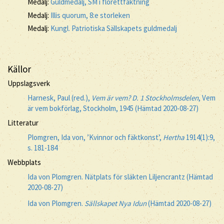
Medalj:
Guldmedalj, SM i florettfäktning
Medalj:
Illis quorum, 8:e storleken
Medalj:
Kungl. Patriotiska Sällskapets guldmedalj
Källor
Uppslagsverk
Harnesk, Paul (red.),
Vem är vem? D. 1 Stockholmsdelen
, Vem
är vem bokförlag, Stockholm, 1945 (Hämtad 2020-08-27)
Litteratur
Plomgren, Ida von, ’Kvinnor och fäktkonst’,
Hertha
1914(1):9,
s. 181-184
Webbplats
Ida von Plomgren. Nätplats för släkten Liljencrantz (Hämtad
2020-08-27)
Ida von Plomgren.
Sällskapet Nya Idun
(Hämtad 2020-08-27)