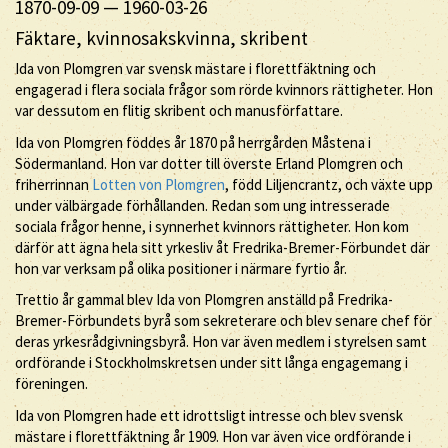
1870-09-09
—
1960-03-26
Fäktare, kvinnosakskvinna, skribent
Ida von Plomgren var svensk mästare i florettfäktning och
engagerad i flera sociala frågor som rörde kvinnors rättigheter. Hon
var dessutom en flitig skribent och manusförfattare.
Ida von Plomgren föddes år 1870 på herrgården Måstena i
Södermanland. Hon var dotter till överste Erland Plomgren och
friherrinnan
Lotten von Plomgren
, född Liljencrantz, och växte upp
under välbärgade förhållanden. Redan som ung intresserade
sociala frågor henne, i synnerhet kvinnors rättigheter. Hon kom
därför att ägna hela sitt yrkesliv åt Fredrika-Bremer-Förbundet där
hon var verksam på olika positioner i närmare fyrtio år.
Trettio år gammal blev Ida von Plomgren anställd på Fredrika-
Bremer-Förbundets byrå som sekreterare och blev senare chef för
deras yrkesrådgivningsbyrå. Hon var även medlem i styrelsen samt
ordförande i Stockholmskretsen under sitt långa engagemang i
föreningen.
Ida von Plomgren hade ett idrottsligt intresse och blev svensk
mästare i florettfäktning år 1909. Hon var även vice ordförande i