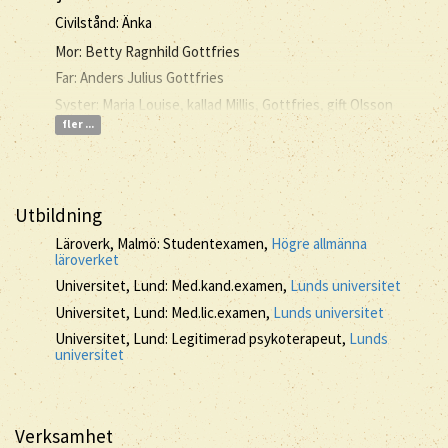
Civilstånd: Änka
Mor: Betty Ragnhild Gottfries
Far: Anders Julius Gottfries
Syster: Maria Louise, kallad Millis, Gottfries, gift Olsson
fler ...
Utbildning
Läroverk, Malmö: Studentexamen,
Högre allmänna
läroverket
Universitet, Lund: Med.kand.examen,
Lunds universitet
Universitet, Lund: Med.lic.examen,
Lunds universitet
Universitet, Lund: Legitimerad psykoterapeut,
Lunds
universitet
Verksamhet