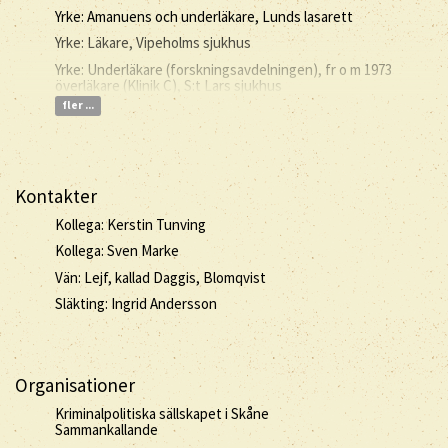
Yrke: Amanuens och underläkare, Lunds lasarett
Yrke: Läkare, Vipeholms sjukhus
Yrke: Underläkare (forskningsavdelningen), fr o m 1973
överläkare (Klinik C), S:t Lars sjukhus
fler ...
Kontakter
Kollega: Kerstin Tunving
Kollega: Sven Marke
Vän: Lejf, kallad Daggis, Blomqvist
Släkting: Ingrid Andersson
Organisationer
Kriminalpolitiska sällskapet i Skåne
Sammankallande