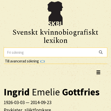
Svenskt kvinnobiografiskt
lexikon
Till avancerad sökning
Ingrid
Emelie
Gottfries
1926-03-03
—
2014-09-23
Psykiater, släktforskare