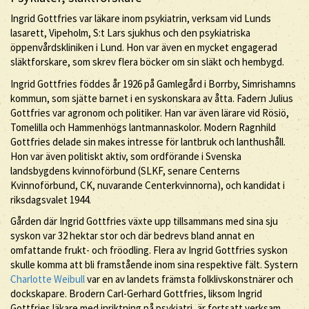
Ingrid Gottfries var läkare inom psykiatrin, verksam vid Lunds
lasarett, Vipeholm, S:t Lars sjukhus och den psykiatriska
öppenvårdskliniken i Lund. Hon var även en mycket engagerad
släktforskare, som skrev flera böcker om sin släkt och hembygd.
Ingrid Gottfries föddes år 1926 på Gamlegård i Borrby, Simrishamns
kommun, som sjätte barnet i en syskonskara av åtta. Fadern Julius
Gottfries var agronom och politiker. Han var även lärare vid Rösiö,
Tomelilla och Hammenhögs lantmannaskolor. Modern Ragnhild
Gottfries delade sin makes intresse för lantbruk och lanthushåll.
Hon var även politiskt aktiv, som ordförande i Svenska
landsbygdens kvinnoförbund (SLKF, senare Centerns
Kvinnoförbund, CK, nuvarande Centerkvinnorna), och kandidat i
riksdagsvalet 1944.
Gården där Ingrid Gottfries växte upp tillsammans med sina sju
syskon var 32 hektar stor och där bedrevs bland annat en
omfattande frukt- och fröodling. Flera av Ingrid Gottfries syskon
skulle komma att bli framstående inom sina respektive fält. Systern
Charlotte Weibull
var en av landets främsta folklivskonstnärer och
dockskapare. Brodern Carl-Gerhard Gottfries, liksom Ingrid
Gottfries läkare med inriktning på psykiatri, är fortsatt verksam