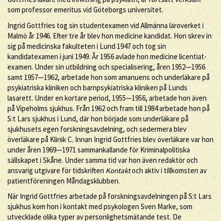
som professor emeritus vid Göteborgs universitet.
Ingrid Gottfries tog sin studentexamen vid Allmänna läroverket i
Malmö år 1946. Efter tre år blev hon medicine kandidat. Hon skrev in
sig på medicinska fakulteten i Lund 1947 och tog sin
kandidatexamen i juni 1949. År 1956 avlade hon medicine licentiat-
examen. Under sin utbildning och specialisering, åren 1952—1956
samt 1957—1962, arbetade hon som amanuens och underläkare på
psykiatriska kliniken och barnpsykiatriska kliniken på Lunds
lasarett. Under en kortare period, 1955—1956, arbetade hon även
på Vipeholms sjukhus. Från 1962 och fram till 1984 arbetade hon på
S:t Lars sjukhus i Lund, där hon började som underläkare på
sjukhusets egen forskningsavdelning, och sedermera blev
överläkare på Klinik C. Innan Ingrid Gottfries blev överläkare var hon
under åren 1969—1971 sammankallande för Kriminalpolitiska
sällskapet i Skåne. Under samma tid var hon även redaktör och
ansvarig utgivare för tidskriften
Kontakt
och aktiv i tillkomsten av
patientföreningen Måndagsklubben.
När Ingrid Gottfries arbetade på forskningsavdelningen på S:t Lars
sjukhus kom hon i kontakt med psykologen Sven Marke, som
utvecklade olika typer av personlighetsmätande test. De