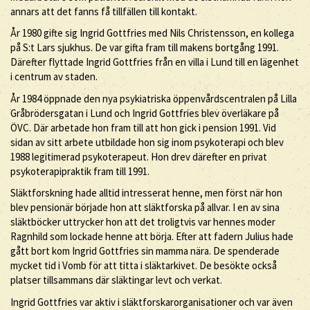
annars att det fanns få tillfällen till kontakt.
År 1980 gifte sig Ingrid Gottfries med Nils Christensson, en kollega
på S:t Lars sjukhus. De var gifta fram till makens bortgång 1991.
Därefter flyttade Ingrid Gottfries från en villa i Lund till en lägenhet
i centrum av staden.
År 1984 öppnade den nya psykiatriska öppenvårdscentralen på Lilla
Gråbrödersgatan i Lund och Ingrid Gottfries blev överläkare på
ÖVC. Där arbetade hon fram till att hon gick i pension 1991. Vid
sidan av sitt arbete utbildade hon sig inom psykoterapi och blev
1988 legitimerad psykoterapeut. Hon drev därefter en privat
psykoterapipraktik fram till 1991.
Släktforskning hade alltid intresserat henne, men först när hon
blev pensionär började hon att släktforska på allvar. I en av sina
släktböcker uttrycker hon att det troligtvis var hennes moder
Ragnhild som lockade henne att börja. Efter att fadern Julius hade
gått bort kom Ingrid Gottfries sin mamma nära. De spenderade
mycket tid i Vomb för att titta i släktarkivet. De besökte också
platser tillsammans där släktingar levt och verkat.
Ingrid Gottfries var aktiv i släktforskarorganisationer och var även