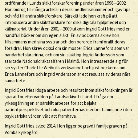
ordförande i Lunds släktforskarförening under åren 1998—2002.
Hon bidrog till många artiklar i deras medlemsnummer och gav tips
och råd till andra släktforskare. Särskilt lade hon kraft på att
introducera andra släktforskare för olika digitala hjälpmedel och
källmaterial. Under åren 2001—2009 utkom Ingrid Gottfries med en
handfull böcker om sin egen släkt. En av böckerna skrev hon
tillsammans med sina systrar och den berörde framförallt deras
föräldrar. Hon skrev också om sin moster Erica Lannefors som var
handarbetslärarinna, och om sin släkting Ingrid Andersson som
startade Nationaldräktsaffären i Malmö. Hon intresserade sig för
sin syster Charlotte Weibulls verksamhet och just böckerna om
Erica Lannefors och Ingrid Andersson är ett resultat av deras nära
samarbete.
Ingrid Gottfries idoga arbete och resultat inom släktforskningen är
sparat för eftervärlden på Landsarkivet i Lund. I fråga om
yrkesgärningen är särskilt arbetet för att bejaka
patientperspektivet och öka patienternas medbestämmande i den
psykiatriska vården värt att framhäva.
Ingrid Gottfries avled 2014. Hon ligger begravd i familjegraven på
Vombs kyrkogård.