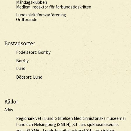
Måndagsklubben
Medlem, redaktör för förbundstidskriften
Lunds släktforskarförening
Ordförande
Bostadsorter
Födelseort: Borrby
Borrby
Lund
Dödsort: Lund
Källor
Arkiv
Regionarkivet i Lund. Stiftelsen Medicinhistoriska museerna i
Lund och Helsingborg (SMLH), S:t Lars sjukhusmuseums
arkiv (SLSMA), Lunds hospital och asyl/S:t Lars sjukhus,