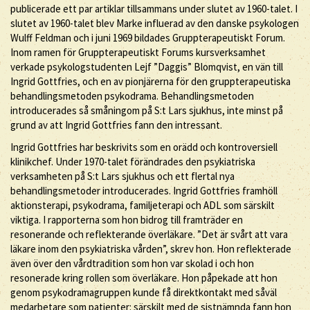
publicerade ett par artiklar tillsammans under slutet av 1960-talet. I
slutet av 1960-talet blev Marke influerad av den danske psykologen
Wulff Feldman och i juni 1969 bildades Gruppterapeutiskt Forum.
Inom ramen för Gruppterapeutiskt Forums kursverksamhet
verkade psykologstudenten Lejf ”Daggis” Blomqvist, en vän till
Ingrid Gottfries, och en av pionjärerna för den gruppterapeutiska
behandlingsmetoden psykodrama. Behandlingsmetoden
introducerades så småningom på S:t Lars sjukhus, inte minst på
grund av att Ingrid Gottfries fann den intressant.
Ingrid Gottfries har beskrivits som en orädd och kontroversiell
klinikchef. Under 1970-talet förändrades den psykiatriska
verksamheten på S:t Lars sjukhus och ett flertal nya
behandlingsmetoder introducerades. Ingrid Gottfries framhöll
aktionsterapi, psykodrama, familjeterapi och ADL som särskilt
viktiga. I rapporterna som hon bidrog till framträder en
resonerande och reflekterande överläkare. ”Det är svårt att vara
läkare inom den psykiatriska vården”, skrev hon. Hon reflekterade
även över den vårdtradition som hon var skolad i och hon
resonerade kring rollen som överläkare. Hon påpekade att hon
genom psykodramagruppen kunde få direktkontakt med såväl
medarbetare som patienter: särskilt med de sistnämnda fann hon