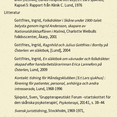
Kapsel 5: Rapport från Klinik C. Lund, 1976
Litteratur
Gottfries, Ingrid,
Folkdräkter i Skåne under 1900-talet:
belysta genom Ingrid Andersson, skapare av
Nationaldräktsaffären i Malmö
, Charlotte Weibulls
folklivscenter, Åkarp, 2001
Gottfries, Ingrid,
Ragnhild och Julius Gottfries i Borrby på
Österlen: en släktbok
, [Lund], 2004
Gottfries, Ingrid,
En släktbok om vävnader och folkdräkter:
skapad efter handarbetslärarinnan Erica Lannefors på
Österlen
, Lund, 2009
Kontakt: tidning för Måndagsklubben [S:t Lars sjukhus] :
förening för patienter, personal, anhöriga och andra
intresserade
, Lund, 1968-1996
Sjöqvist, Sven, 'Gruppterapeutiskt Forum –startskottet för
den skånska psykoterapin',
Psykoterapi
, 2014:1, s. 38–44.
Svensk juristtidning
, Stockholm, 1969-1971,