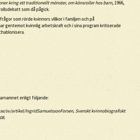
ioner kring ett traditionellt mönster, om könsroller hos barn
, 1966,
rollsdebatt som då pågick.
rågor som rörde kvinnors villkor i familjen och på
 gentemot kvinnlig arbetskraft och i sina program kritiserade
chablonisera.
tarnamnet enligt följande:
se/sv/artikel/IngridSamuelssonForsen, Svenskt kvinnobiografiskt
08.