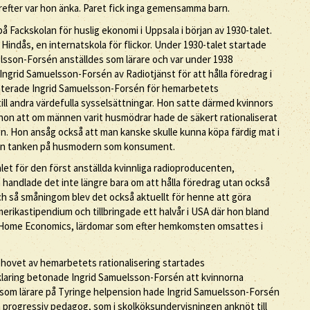
refter var hon änka. Paret fick inga gemensamma barn.
å Fackskolan för huslig ekonomi i Uppsala i början av 1930-talet.
 Hindås, en internatskola för flickor. Under 1930-talet startade
sson-Forsén anställdes som lärare och var under 1938
 Ingrid Samuelsson-Forsén av Radiotjänst för att hålla föredrag i
enterade Ingrid Samuelsson-Forsén för hemarbetets
 till andra värdefulla sysselsättningar. Hon satte därmed kvinnors
hon att om männen varit husmödrar hade de säkert rationaliserat
 Hon ansåg också att man kanske skulle kunna köpa färdig mat i
de hon tanken på husmodern som konsument.
let för den först anställda kvinnliga radioproducenten,
å handlade det inte längre bara om att hålla föredrag utan också
 så småningom blev det också aktuellt för henne att göra
erikastipendium och tillbringade ett halvår i USA där hon bland
ra Home Economics, lärdomar som efter hemkomsten omsattes i
vet av hemarbetets rationalisering startades
rklaring betonade Ingrid Samuelsson-Forsén att kvinnorna
som lärare på Tyringe helpension hade Ingrid Samuelsson-Forsén
n progressiv pedagog, som i skolköksundervisningen anknöt till