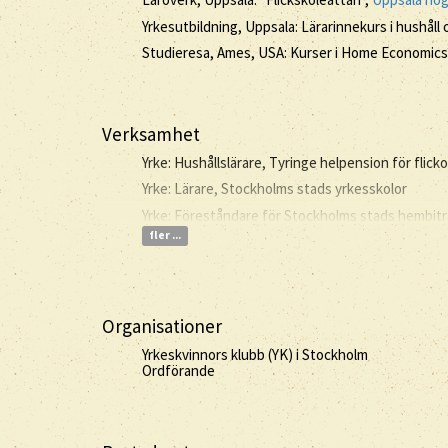
Yrkesutbildning, Uppsala: Lärarinnekurs i hushål
Studieresa, Ames, USA: Kurser i Home Economic
Verksamhet
Yrke: Hushållslärare, Tyringe helpension för flicko
Yrke: Lärare, Stockholms stads yrkesskolor
Yrke: Föreståndare för Stockholms stads hembit
fler ...
Organisationer
Yrkeskvinnors klubb (YK) i Stockholm
Ordförande