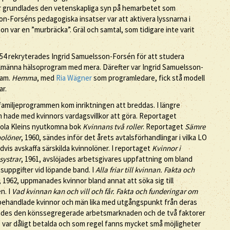
är grundlades den vetenskapliga syn på hemarbetet som
son-Forséns pedagogiska insatser var att aktivera lyssnarna i
n var en ”murbräcka”. Gräl och samtal, som tidigare inte varit
954 rekryterades Ingrid Samuelsson-Forsén för att studera
männa hälsoprogram med mera. Därefter var Ingrid Samuelsson-
ram.
Hemma
, med
Ria Wägner
som programledare, fick stå modell
ar.
amiljeprogrammen kom inriktningen att breddas. I längre
 hade med kvinnors vardagsvillkor att göra. Reportaget
iola Kleins nyutkomna bok
Kvinnans två roller
. Reportaget
Sämre
nolöner
, 1960, sändes inför det årets avtalsförhandlingar i vilka LO
is avskaffa särskilda kvinnolöner. I reportaget
Kvinnor i
systrar
, 1961, avslöjades arbetsgivares uppfattning om bland
suppgifter vid löpande band. I
Alla friar till kvinnan. Fakta och
, 1962, uppmanades kvinnor bland annat att söka sig till
n. I
Vad kvinnan kan och vill och får. Fakta och funderingar om
behandlade kvinnor och män lika med utgångspunkt från deras
mades den könssegregerade arbetsmarknaden och de två faktorer
 var dåligt betalda och som regel fanns mycket små möjligheter