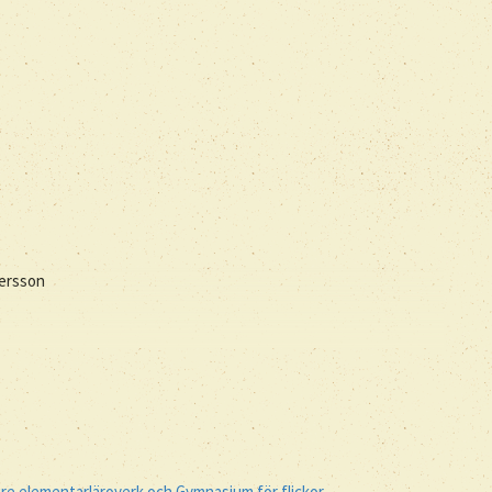
dersson
re elementarläroverk och Gymnasium för flickor