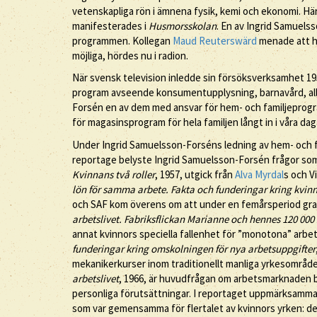
vetenskapliga rön i ämnena fysik, kemi och ekonomi. H
manifesterades i
Husmorsskolan
. En av Ingrid Samuels
programmen. Kollegan
Maud Reuterswärd
menade att ho
möjliga, hördes nu i radion.
När svensk television inledde sin försöksverksamhet 1
program avseende konsumentupplysning, barnavård, all
Forsén en av dem med ansvar för hem- och familjeprog
för magasinsprogram för hela familjen långt in i våra dag
Under Ingrid Samuelsson-Forséns ledning av hem- och f
reportage belyste Ingrid Samuelsson-Forsén frågor som
Kvinnans två roller
, 1957, utgick från
Alva Myrdal
s och V
lön för samma arbete. Fakta och funderingar kring kvin
och SAF kom överens om att under en femårsperiod gradv
arbetslivet. Fabriksflickan Marianne och hennes 120 000 
annat kvinnors speciella fallenhet för ”monotona” arbet
funderingar kring omskolningen för nya arbetsuppgifter
mekanikerkurser inom traditionellt manliga yrkesområde
arbetslivet
, 1966, är huvudfrågan om arbetsmarknaden 
personliga förutsättningar. I reportaget uppmärksam
som var gemensamma för flertalet av kvinnors yrken: de