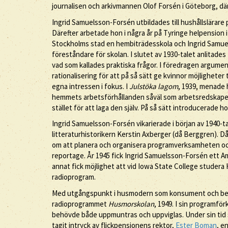
journalisen och arkivmannen Olof Forsén i Göteborg, dä
Ingrid Samuelsson-Forsén utbildades till hushållslärare p
Därefter arbetade hon i några år på Tyringe helpension i
Stockholms stad en hembiträdesskola och Ingrid Samuel
föreståndare för skolan. I slutet av 1930-talet anlitades
vad som kallades praktiska frågor. I föredragen argum
rationalisering för att på så sätt ge kvinnor möjligheter
egna intressen i fokus. I
Julstöka lagom
, 1939, menade 
hemmets arbetsförhållanden såväl som arbetsredskapen.
stället för att laga den själv. På så sätt introducera
Ingrid Samuelsson-Forsén vikarierade i början av 1940-ta
litteraturhistorikern Kerstin Axberger (då Berggren). D
om att planera och organisera programverksamheten och
reportage. År 1945 fick Ingrid Samuelsson-Forsén ett Am
annat fick möjlighet att vid Iowa State College stude
radioprogram.
Med utgångspunkt i husmodern som konsument och beho
radioprogrammet
Husmorskolan
, 1949. I sin programfö
behövde både uppmuntras och uppviglas. Under sin tid 
tagit intryck av flickpensionens rektor,
Ester Boman
, e