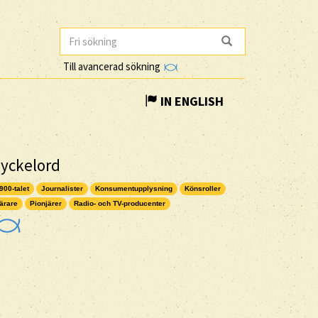
Till avancerad sökning
IN ENGLISH
yckelord
900-talet
Journalister
Konsumentupplysning
Könsroller
ärare
Pionjärer
Radio- och TV-producenter