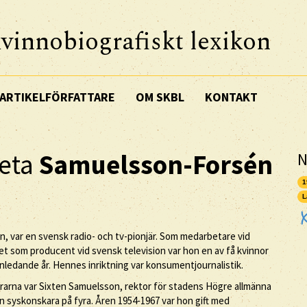
vinnobiografiskt lexikon
ARTIKELFÖRFATTARE
OM SKBL
KONTAKT
eta
Samuelsson-Forsén
N
1
L
 var en svensk radio- och tv-pionjär. Som medarbetare vid
let som producent vid svensk television var hon en av få kvinnor
ledande år. Hennes inriktning var konsumentjournalistik.
rarna var Sixten Samuelsson, rektor för stadens Högre allmänna
en syskonskara på fyra. Åren 1954-1967 var hon gift med