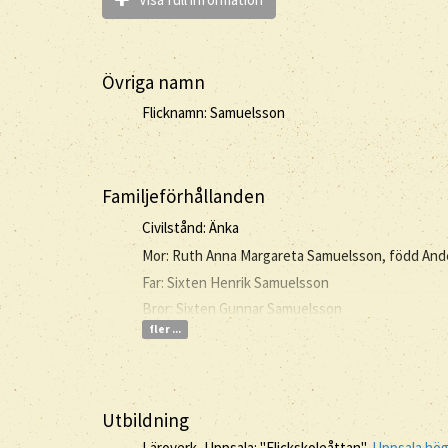
Övriga namn
Flicknamn: Samuelsson
Familjeförhållanden
Civilstånd: Änka
Mor: Ruth Anna Margareta Samuelsson, född An
Far: Sixten Henrik Samuelsson
Bror: Sixten Gunnar Samuelsson
fler ...
Utbildning
Läroverk, Uppsala: "Flickskoleåttan",
Uppsala hög