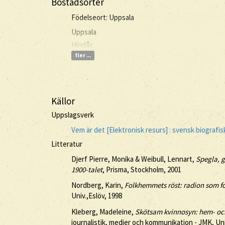
Bostadsorter
Födelseort: Uppsala
Uppsala
Hindås
fler ...
Källor
Uppslagsverk
Vem är det [Elektronisk resurs] : svensk biograf
Litteratur
Djerf Pierre, Monika & Weibull, Lennart,
Spegla, g
1900-talet
, Prisma, Stockholm, 2001
Nordberg, Karin,
Folkhemmets röst: radion som fo
Univ.,Eslöv, 1998
Kleberg, Madeleine,
Skötsam kvinnosyn: hem- och
journalistik, medier och kommunikation - JMK, Un