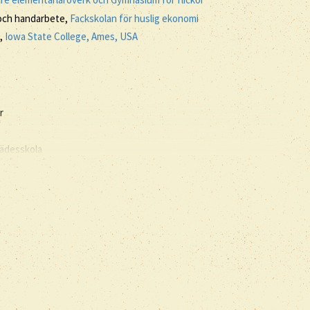
l och handarbete,
Fackskolan för huslig ekonomi
s,
Iowa State College, Ames, USA
r
rädesskola