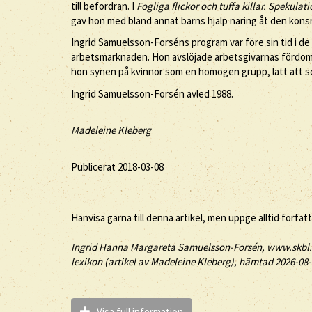
till befordran. I
Fogliga flickor och tuffa killar. Spekulat
gav hon med bland annat barns hjälp näring åt den köns
Ingrid Samuelsson-Forséns program var före sin tid i de f
arbetsmarknaden. Hon avslöjade arbetsgivarnas fördomar
hon synen på kvinnor som en homogen grupp, lätt att s
Ingrid Samuelsson-Forsén avled 1988.
Madeleine Kleberg
Publicerat 2018-03-08
Hänvisa gärna till denna artikel, men uppge alltid förfat
Ingrid
Hanna Margareta
Samuelsson-Forsén
, www.skbl.
lexikon (artikel av
Madeleine Kleberg), hämtad 2026-08-
Visa full information