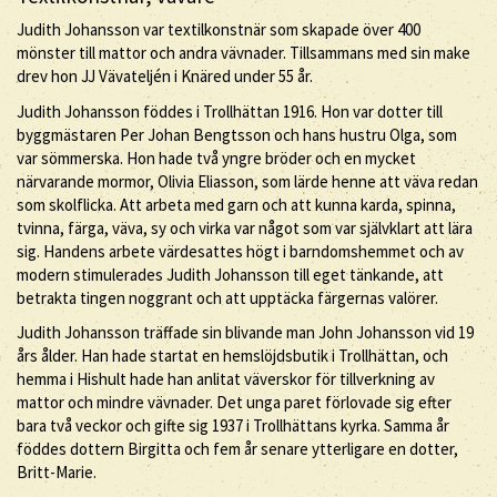
Judith Johansson var textilkonstnär som skapade över 400
mönster till mattor och andra vävnader. Tillsammans med sin make
drev hon JJ Vävateljén i Knäred under 55 år.
Judith Johansson föddes i Trollhättan 1916. Hon var dotter till
byggmästaren Per Johan Bengtsson och hans hustru Olga, som
var sömmerska. Hon hade två yngre bröder och en mycket
närvarande mormor, Olivia Eliasson, som lärde henne att väva redan
som skolflicka. Att arbeta med garn och att kunna karda, spinna,
tvinna, färga, väva, sy och virka var något som var självklart att lära
sig. Handens arbete värdesattes högt i barndomshemmet och av
modern stimulerades Judith Johansson till eget tänkande, att
betrakta tingen noggrant och att upptäcka färgernas valörer.
Judith Johansson träffade sin blivande man John Johansson vid 19
års ålder. Han hade startat en hemslöjdsbutik i Trollhättan, och
hemma i Hishult hade han anlitat väverskor för tillverkning av
mattor och mindre vävnader. Det unga paret förlovade sig efter
bara två veckor och gifte sig 1937 i Trollhättans kyrka. Samma år
föddes dottern Birgitta och fem år senare ytterligare en dotter,
Britt-Marie.