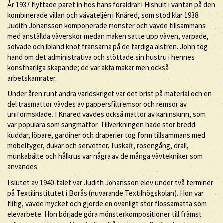
År 1937 flyttade paret in hos hans föräldrar i Hishult i väntan på den
kombinerade villan och vävateljén i Knäred, som stod klar 1938.
Judith Johansson komponerade mönster och vävde tillsammans
med anställda väverskor medan maken satte upp väven, varpade,
solvade och ibland knöt fransarna på de färdiga alstren. John tog
hand om det administrativa och stöttade sin hustru i hennes
konstnärliga skapande; de var äkta makar men också
arbetskamrater.
Under åren runt andra världskriget var det brist på material och en
del trasmattor vävdes av pappersfiltremsor och remsor av
uniformskläde. I Knäred vävdes också mattor av kaninskinn, som
var populära som sängmattor. Tillverkningen hade stor bredd:
kuddar, löpare, gardiner och draperier tog form tillsammans med
möbeltyger, dukar och servetter. Tuskaft, rosengång, dräll,
munkabälte och hålkrus var några av de många vävtekniker som
användes.
I slutet av 1940-talet var Judith Johansson elev under två terminer
på Textilinstitutet i Borås (nuvarande Textilhögskolan). Hon var
flitig, vävde mycket och gjorde en ovanligt stor flossamatta som
elevarbete. Hon började göra mönsterkompositioner till främst