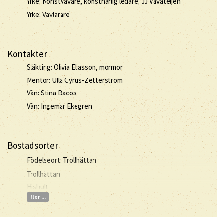
Yrke: Konstvävare, konstnärlig ledare, JJ Vävateljén
Yrke: Vävlärare
Kontakter
Släkting: Olivia Eliasson, mormor
Mentor: Ulla Cyrus-Zetterström
Vän: Stina Bacos
Vän: Ingemar Ekegren
Bostadsorter
Födelseort: Trollhättan
Trollhättan
Hishult
fler ...