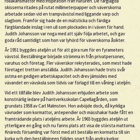
röllakansmattor med inspiration från naturen. De färglagda
skisserna ritades på rutat millimeterpapper och väverskorna
arbetade sedan vid en trampvävstol med liggande varp och
slagbom. Framför sig hade de en mätsticka och färdiga
färgblandade inslag i ren ull som plockades in i väven för hand.
Judith Johansson var noga med att själv följa arbetet, och gav
goda råd samtidigt som hon var lyhörd för väverskorna åsikter.
År 1951 byggdes ateljén ut för att göra rum för en fyrameters
vävstol. Beställningar började strömma in från privatpersoner,
varuhus och företag. Fler väverskor rekryterades, som mest hade
företaget tretton anställda. Judith Johansson hade trots svår
astma en gedigen arbetskapacitet och drev jämsides med
vävandet en vävskola som tidvis var förlagd till en våning i ateljén.
Vid ett tillfälle blev Judith Johansson erbjuden arbete som
konstnärlig ledare på hantverksskolan Capellagården, som
grundats 1958 av Carl Malmsten. Hon avböjde dock, då kyrkliga
vävnader som kormattor, antependier och mässhakar hade fått en
framträdande plats i ateljéns arbete. År 1965 byggdes ateljén ut
ytterligare en gång och nu fanns plats att visa de största mattorna.
Knäreds församling var först med att beställa en kormatta till sin
kyrka och den beställningen följdes snart från andra kyrkor,