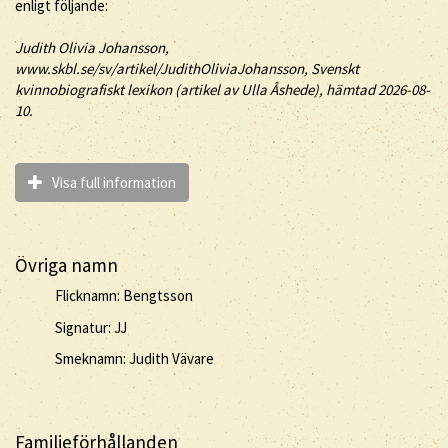
enligt följande:
Judith
Olivia
Johansson
,
www.skbl.se/sv/artikel/JudithOliviaJohansson, Svenskt
kvinnobiografiskt lexikon (artikel av
Ulla Åshede), hämtad 2026-08-
10.
Visa full information
Övriga namn
Flicknamn: Bengtsson
Signatur: JJ
Smeknamn: Judith Vävare
Familjeförhållanden