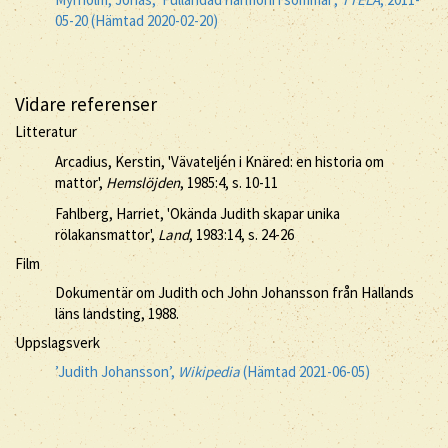
05-20 (Hämtad 2020-02-20)
Vidare referenser
Litteratur
Arcadius, Kerstin, 'Vävateljén i Knäred: en historia om
mattor',
Hemslöjden
, 1985:4, s. 10-11
Fahlberg, Harriet, 'Okända Judith skapar unika
rölakansmattor',
Land
, 1983:14, s. 24-26
Film
Dokumentär om Judith och John Johansson från Hallands
läns landsting, 1988.
Uppslagsverk
’Judith Johansson’,
Wikipedia
(Hämtad 2021-06-05)