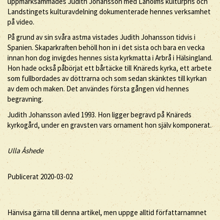
uppmärksammades Judith Johansson med Laholms kulturpris och
Landstingets kulturavdelning dokumenterade hennes verksamhet
på video.
På grund av sin svåra astma vistades Judith Johansson tidvis i
Spanien. Skaparkraften behöll hon in i det sista och bara en vecka
innan hon dog invigdes hennes sista kyrkmatta i Arbrå i Hälsingland.
Hon hade också påbörjat ett bårtäcke till Knäreds kyrka, ett arbete
som fullbordades av döttrarna och som sedan skänktes till kyrkan
av dem och maken. Det användes första gången vid hennes
begravning.
Judith Johansson avled 1993. Hon ligger begravd på Knäreds
kyrkogård, under en gravsten vars ornament hon själv komponerat.
Ulla Åshede
Publicerat 2020-03-02
Hänvisa gärna till denna artikel, men uppge alltid författarnamnet