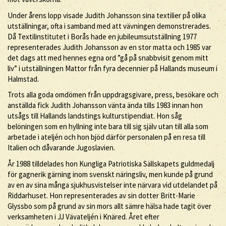
Under årens lopp visade Judith Johansson sina textilier på olika
utställningar, ofta i samband med att vävningen demonstrerades.
Då Textilinstitutet i Borås hade en jubileumsutställning 1977
representerades Judith Johansson av en stor matta och 1985 var
det dags att med hennes egna ord ”gå på snabbvisit genom mitt
liv” i utställningen Mattor från fyra decennier på Hallands museum i
Halmstad.
Trots alla goda omdömen från uppdragsgivare, press, besökare och
anställda fick Judith Johansson vänta ända tills 1983 innan hon
utsågs till Hallands landstings kulturstipendiat. Hon såg
belöningen som en hyllning inte bara till sig själv utan till alla som
arbetade i ateljén och hon bjöd därför personalen på en resa till
Italien och dåvarande Jugoslavien.
År 1988 tilldelades hon Kungliga Patriotiska Sällskapets guldmedalj
för gagnerik gärning inom svenskt näringsliv, men kunde på grund
av en av sina många sjukhusvistelser inte närvara vid utdelandet på
Riddarhuset. Hon representerades av sin dotter Britt-Marie
Glyssbo som på grund av sin mors allt sämre hälsa hade tagit över
verksamheten i JJ Vävateljén i Knäred. Året efter