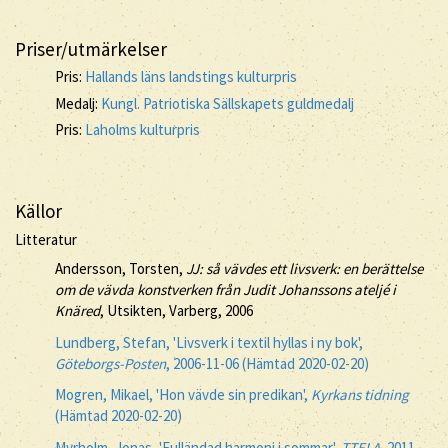
Priser/utmärkelser
Pris:
Hallands läns landstings kulturpris
Medalj:
Kungl. Patriotiska Sällskapets guldmedalj
Pris:
Laholms kulturpris
Källor
Litteratur
Andersson, Torsten,
JJ: så vävdes ett livsverk: en berättelse
om de vävda konstverken från Judit Johanssons ateljé i
Knäred
, Utsikten, Varberg, 2006
Lundberg, Stefan, 'Livsverk i textil hyllas i ny bok',
Göteborgs-Posten
, 2006-11-06 (Hämtad 2020-02-20)
Mogren, Mikael, 'Hon vävde sin predikan',
Kyrkans tidning
(Hämtad 2020-02-20)
Myrholm, Jonas, 'Fulländad harmoni i sommar',
TTELA
, 2011-