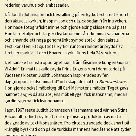
rederier, varuhus och ambassader.
Då Judith Johansson fick beställning på en kyrkotextil reste hon till
den aktuella kyrkan, insöp miljön och utgick sedan från intrycken.
Hon hade fotografiskt minne och gjorde aldrig skisserna på plats.
Hon lät detaljer och färger i kyrkorummet återkomma i vävnaderna
och använde ett noga genomtänkt symbolspråk i den sakrala
textilkonsten. Ett sjuttiotal kyrkor runtom i landet är prydda av
textilier märkta JJ och i Knäreds kyrka finns hela 24 stycken.
Det kanske främsta uppdraget kom från dåvarande kungen Gustaf
VI Adolf. En matta skulle pryda Prins Eugens rum i dormitoriet på
Vadstena kloster. Judith Johansson inspirerades av ”en
daggdroppe i midsommartid” och skapade mattan
Blomsterkrans
.
Hon gjorde också möbeltyg till Carl Malmstens möbler. Tyget gavs
namnet
Eugen
då alla ateljéns möbeltyger fick mansnamn, medan
gardintygerna fick kvinnonamn.
I april 1967 reste Judith Johansson tillsammans med vännen Stina
Bacos till Turkiet i syfte att där organisera produktion av mattor
designade av textilkonstnären. Projektet strandade dock snart på
krånglig byråkrati och på de turkiska männens nedlåtande attityder
mot väverskorna.