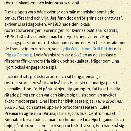
rösträttskampen, och kvinnorna skrev på.
”I mina ögon voro både kvinnor och män människor som hade
tanke, förstånd och vilja. Jag fann det därför gränslöst orättvist”,
skriver Lina i dagboken. År 1913 hade den lokala
rösträttsföreningen, Föreningen för kvinnas politiska rösträtt,
FKPR, 150 aktiva medlemmar. Lina Hjorts hem var en viktig
samlingsplats för rösträttskämparnas möten. Hon fick kontakt med
de främsta inom rörelsen, som
Lydia Wahlström
,
Gulli Petrini
och
Frigga Carlberg
. Lydia Wahlström var också en av de starkaste
rösterna för kvinnors fria kärlek och sexualitet, frågor som Lina
Hjort också engagerade sig i.
I och med sitt politiska arbete och sitt engagemang i
rösträttsrörelsen så fick också Lina Hjort sin rättmätiga plats i
samhället. Hon, född på sidolinjen, tiggarungen, fattigast av alla,
rätade på ryggen och var och kände sig till sist som en mycket
aktad medborgare. Lina Hjort har blivit teaterpjäs,
Mina drömmar
växte vilda
, och sattes upp av Norrbottensteatern i Luleå.
Premiären ägde rum i Kiruna, i Lina Hjorts hus, Centrumhuset.
Kirunabor berättade att man förr kunde se Lina Hjort, gammal och
böjd, gå utanför sitt hus och sopa och skotta snö, hon hade på sig