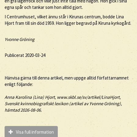
en grå lagerrock och ville just inte tala med någon. Hon gick i sina
egna spår och tankar som hon alltid gjort.
I Centrumhuset, vilket ännu står i Kirunas centrum, bodde Lina
Hjort fram till sin död 1959. Hon ligger begravd på Kiruna kyrkogård.
Yvonne Gröning
Publicerat 2020-03-24
Hänvisa gärna till denna artikel, men uppge alltid författarnamnet
enligt följande:
Anna Karolina (
Lina
)
Hjort
, www.skbl.se/sv/artikel/LinaHjort,
Svenskt kvinnobiografiskt lexikon (artikel av
Yvonne Gröning),
hämtad 2026-08-06.
Visa full information