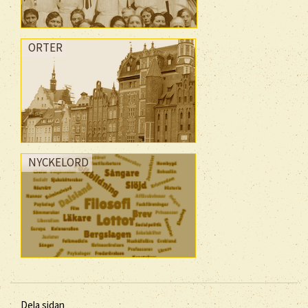
ORTER
NYCKELORD
Dela sidan