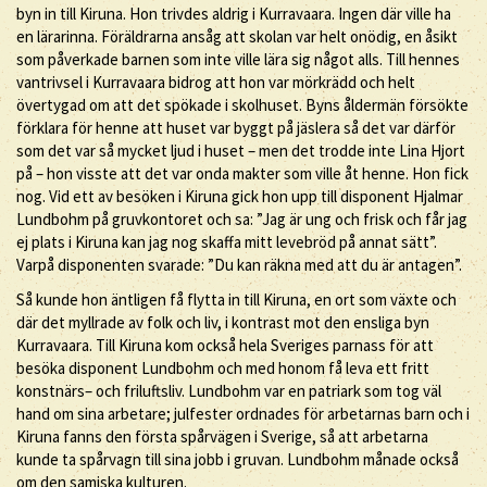
byn in till Kiruna. Hon trivdes aldrig i Kurravaara. Ingen där ville ha
en lärarinna. Föräldrarna ansåg att skolan var helt onödig, en åsikt
som påverkade barnen som inte ville lära sig något alls. Till hennes
vantrivsel i Kurravaara bidrog att hon var mörkrädd och helt
övertygad om att det spökade i skolhuset. Byns åldermän försökte
förklara för henne att huset var byggt på jäslera så det var därför
som det var så mycket ljud i huset – men det trodde inte Lina Hjort
på – hon visste att det var onda makter som ville åt henne. Hon fick
nog. Vid ett av besöken i Kiruna gick hon upp till disponent Hjalmar
Lundbohm på gruvkontoret och sa: ”Jag är ung och frisk och får jag
ej plats i Kiruna kan jag nog skaffa mitt levebröd på annat sätt”.
Varpå disponenten svarade: ”Du kan räkna med att du är antagen”.
Så kunde hon äntligen få flytta in till Kiruna, en ort som växte och
där det myllrade av folk och liv, i kontrast mot den ensliga byn
Kurravaara. Till Kiruna kom också hela Sveriges parnass för att
besöka disponent Lundbohm och med honom få leva ett fritt
konstnärs– och friluftsliv. Lundbohm var en patriark som tog väl
hand om sina arbetare; julfester ordnades för arbetarnas barn och i
Kiruna fanns den första spårvägen i Sverige, så att arbetarna
kunde ta spårvagn till sina jobb i gruvan. Lundbohm månade också
om den samiska kulturen.