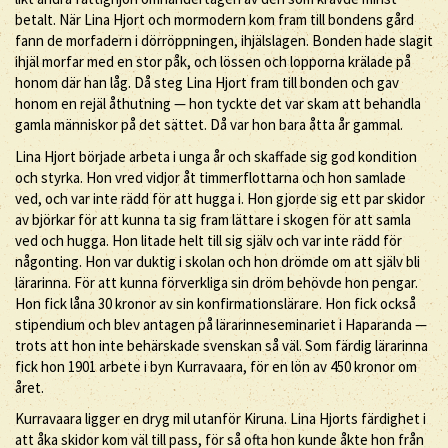
betalt. När Lina Hjort och mormodern kom fram till bondens gård
fann de morfadern i dörröppningen, ihjälslagen. Bonden hade slagit
ihjäl morfar med en stor påk, och lössen och lopporna krälade på
honom där han låg. Då steg Lina Hjort fram till bonden och gav
honom en rejäl åthutning — hon tyckte det var skam att behandla
gamla människor på det sättet. Då var hon bara åtta år gammal.
Lina Hjort började arbeta i unga år och skaffade sig god kondition
och styrka. Hon vred vidjor åt timmerflottarna och hon samlade
ved, och var inte rädd för att hugga i. Hon gjorde sig ett par skidor
av björkar för att kunna ta sig fram lättare i skogen för att samla
ved och hugga. Hon litade helt till sig själv och var inte rädd för
någonting. Hon var duktig i skolan och hon drömde om att själv bli
lärarinna. För att kunna förverkliga sin dröm behövde hon pengar.
Hon fick låna 30 kronor av sin konfirmationslärare. Hon fick också
stipendium och blev antagen på lärarinneseminariet i Haparanda —
trots att hon inte behärskade svenskan så väl. Som färdig lärarinna
fick hon 1901 arbete i byn Kurravaara, för en lön av 450 kronor om
året.
Kurravaara ligger en dryg mil utanför Kiruna. Lina Hjorts färdighet i
att åka skidor kom väl till pass, för så ofta hon kunde åkte hon från