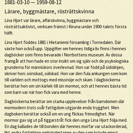
1881-03-10
—
1959-08-12
Lärare, byggmästare, rösträttskvinna
Lina Hjort var lärare, affärskvinna, byggmästare och
rösträttsaktivist, verksam främst i Kiruna under 1900-talets första
hälft.
Lina Hjort föddes 1881 i Hietaniemi församling i Tornedalen. Där
växte hon också upp. Uppgifter om hennes tidiga liv finns i hennes
dagböcker som finns bevarade i Norrbottens museum. Av dessa
framgår att hon hade en stor insikt om sig själv och de psykologiska
grunderna för människors överlevnad. Hon var född på sidolinjen,
skriver hon: oönskad, oälskad. Hon var den fula ankungen som kom
till världen och mottogs med missnöje och skam. I dagböckerna
berättar hon om sin kärlek till sin mormor, och att hennes bästa tid
som barn var när hon fick vara med henne.
Dagböckerna berättar om starka upplevelser från barndomen där
mormodern trots svår fattigdom utgjorde enda trygghet. Men
dagboken berättar också om en ung flickas frimodighet. När
mormor gav sig ut på tiggarstråt fick den unga Lina Hjort följa med.
En dag kallades de till bonden där hennes morfar var utackorderad,
likt andra fattighjon omhändertagen av den som krävde minst