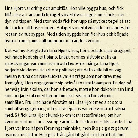
Lina Hjort var driftig och ambitiös. Hon ville bygga hus, och fick
tillåtelse att använda bolagets överblivna tegel som sjunkit ner i
dyn vid tippen. Med stor möda fick hon upp så mycket tegel så att
det räckte till husgrunden. Bolagets överblivna virke användes till
resten av husbygget. Med tiden byggde hon fler hus och började
hyra ut rum främst till lärarinnor och andra kvinnor.
Det var mycket glädje i Lina Hjorts hus, hon spelade själv dragspel,
och hade köpt sig ett piano. Enligt hennes självbiografiska
anteckningar var väninnorna och festerna många. Lina Hjort
började vid denna tid arbeta politiskt; att det skulle bli en väg
mellan Kiruna och Nikkaluokta var en fråga som hon drev med
framgång. Hon engagerade sig också i rösträttskampen. En dag på
hemväg från skolan, där hon arbetade, mötte hon doktorinnan Lind
som började tala med henne om orättvisorna för kvinnor i
samhället. Fru Lind hade förstått att Lina Hjort med sitt stora
samhällsengagemang och rättvisepatos var en kvinna att räkna
med. Så fick Lina Hjort kunskap om rösträttsrörelsen, om hur
kvinnor runt om i hela Sverige arbetade för kvinnors lika värde. Lina
Hjort var inte någon föreningsmänniska, men åtog sig att gå runt i
byarna med listor. Hon gick från gård till gård och berättade om