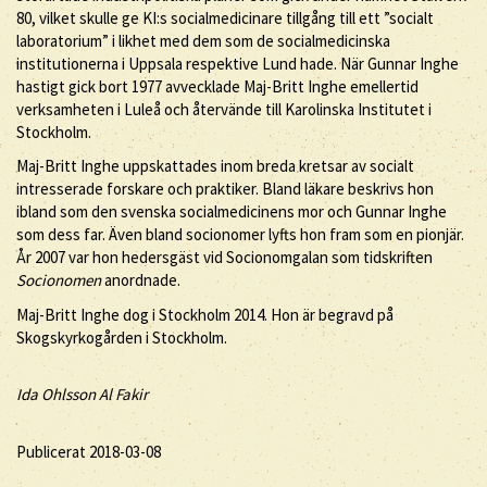
80, vilket skulle ge KI:s socialmedicinare tillgång till ett ”socialt
laboratorium” i likhet med dem som de socialmedicinska
institutionerna i Uppsala respektive Lund hade. När Gunnar Inghe
hastigt gick bort 1977 avvecklade Maj-Britt Inghe emellertid
verksamheten i Luleå och återvände till Karolinska Institutet i
Stockholm.
Maj-Britt Inghe uppskattades inom breda kretsar av socialt
intresserade forskare och praktiker. Bland läkare beskrivs hon
ibland som den svenska socialmedicinens mor och Gunnar Inghe
som dess far. Även bland socionomer lyfts hon fram som en pionjär.
År 2007 var hon hedersgäst vid Socionomgalan som tidskriften
Socionomen
anordnade.
Maj-Britt Inghe dog i Stockholm 2014. Hon är begravd på
Skogskyrkogården i Stockholm.
Ida Ohlsson Al Fakir
Publicerat 2018-03-08