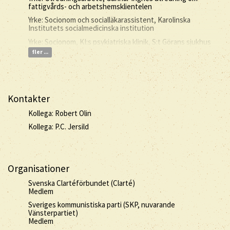
fattigvårds- och arbetshemsklientelen
Yrke: Socionom och socialläkarassistent, Karolinska
Institutets socialmedicinska institution
Yrke: Socionom, KI:s psykiatriska klinik, S:t Görans sjukhus
fler ...
Kontakter
Kollega: Robert Olin
Kollega: P.C. Jersild
Organisationer
Svenska Clartéförbundet (Clarté)
Medlem
Sveriges kommunistiska parti (SKP, nuvarande
Vänsterpartiet)
Medlem