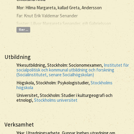
Mor: Hilma Margareta, kallad Greta, Andersson
Far: Knut Erik Valdemar Senander
Syster: Lillvor Margareta Senander, gift Gabrielsson
fler ...
Utbildning
Yrkesutbildning, Stockholm: Socionomexamen,
Institutet för
socialpolitisk och kommunal utbildning och forskning
(Socialinstitutet, senare Socialhögskolan)
Högskola, Stockholm: Psykologistudier,
Stockholms
högskola
Universitet, Stockholm: Studier i kulturgeografi och
etnologi,
Stockholms universitet
Verksamhet
Yrke: Utredningsarbete, Gunnar Inghes utredning om