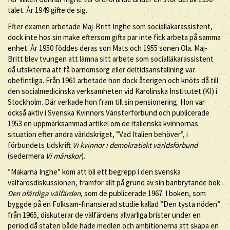
talet. År 1949 gifte de sig.
Efter examen arbetade Maj-Britt Inghe som socialläkarassistent,
dock inte hos sin make eftersom gifta par inte fick arbeta på samma
enhet. År 1950 föddes deras son Mats och 1955 sonen Ola. Maj-
Britt blev tvungen att lämna sitt arbete som socialläkarassistent
då utsikterna att få barnomsorg eller deltidsanställning var
obefintliga. Från 1961 arbetade hon dock återigen och knöts då till
den socialmedicinska verksamheten vid Karolinska Institutet (KI) i
Stockholm. Där verkade hon fram till sin pensionering. Hon var
också aktiv i Svenska Kvinnors Vänsterförbund och publicerade
1953 en uppmärksammad artikel om de italienska kvinnornas
situation efter andra världskriget, ”Vad Italien behöver”, i
förbundets tidskrift
Vi kvinnor i demokratiskt världsförbund
(sedermera
Vi mänskor
).
”Makarna Inghe” kom att bli ett begrepp i den svenska
välfärdsdiskussionen, framför allt på grund av sin banbrytande bok
Den ofärdiga välfärden
, som de publicerade 1967. I boken, som
byggde på en Folksam-finansierad studie kallad ”Den tysta nöden”
från 1965, diskuterar de välfärdens allvarliga brister under en
period då staten både hade medlen och ambitionerna att skapa en