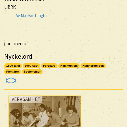
LIBRIS
Av Maj-Britt Inghe
[ TILL TOPPEN ]
Nyckelord
1900-talet
2000-talet
Forskare
Kommunism
Kvinnorörelsen
Pionjärer
Socionomer
VERKSAMHET