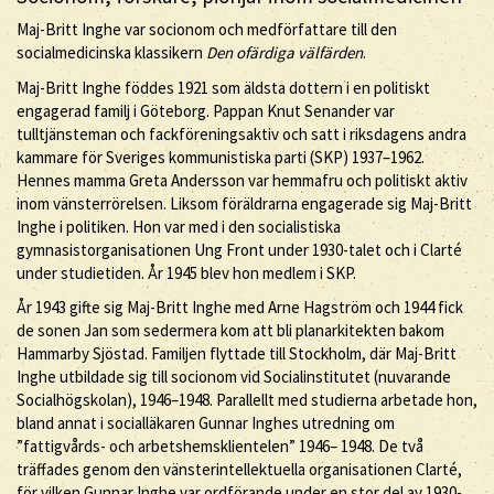
Maj-Britt Inghe var socionom och medförfattare till den
socialmedicinska klassikern
Den ofärdiga välfärden
.
Maj-Britt Inghe föddes 1921 som äldsta dottern i en politiskt
engagerad familj i Göteborg. Pappan Knut Senander var
tulltjänsteman och fackföreningsaktiv och satt i riksdagens andra
kammare för Sveriges kommunistiska parti (SKP) 1937–1962.
Hennes mamma Greta Andersson var hemmafru och politiskt aktiv
inom vänsterrörelsen. Liksom föräldrarna engagerade sig Maj-Britt
Inghe i politiken. Hon var med i den socialistiska
gymnasistorganisationen Ung Front under 1930-talet och i Clarté
under studietiden. År 1945 blev hon medlem i SKP.
År 1943 gifte sig Maj-Britt Inghe med Arne Hagström och 1944 fick
de sonen Jan som sedermera kom att bli planarkitekten bakom
Hammarby Sjöstad. Familjen flyttade till Stockholm, där Maj-Britt
Inghe utbildade sig till socionom vid Socialinstitutet (nuvarande
Socialhögskolan), 1946–1948. Parallellt med studierna arbetade hon,
bland annat i socialläkaren Gunnar Inghes utredning om
”fattigvårds- och arbetshemsklientelen” 1946– 1948. De två
träffades genom den vänsterintellektuella organisationen Clarté,
för vilken Gunnar Inghe var ordförande under en stor del av 1930-