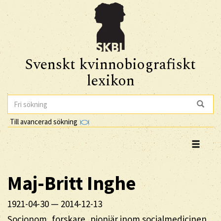
Svenskt kvinnobiografiskt
lexikon
Till avancerad sökning
Maj-Britt
Inghe
1921-04-30
—
2014-12-13
Socionom, forskare, pionjär inom socialmedicinen