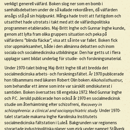
verkligt generell välfärd. Boken slog ner som en bomb i
samhällsdebatten under de så kallade rekordåren, då välfärden
ansågs stå på sin höjdpunkt. Många hade trott att fattigdom och
utsatthet hade utrotats i takt med att de välfärdspolitiska
programmen etablerades. Maj-Britt Inghe och Gunnar Inghe kunde,
genom att lyfta fram olika gruppers situation och peka på
välfärdens ”blinda fläckar”, visa att så inte var fallet. Boken fick
stor uppmärksamhet, både i den allmänna debatten och inom
sociala och socialmedicinska utbildningar. Den har getts ut i flera
upplagor samt bildat underlag för studie- och forskningsmaterial.
Under 1970-talet bidrog Maj-Britt Inghe till att bredda det
socialmedicinska arbets- och forskningsfältet. År 1970 publicerade
hon tillsammans med läkaren Robert Olin boken
Alkoholisthustrur
,
som behandlar ett ämne som inte var särskilt omdiskuterat i
samtiden. Boken översattes till engelska 1972. Med Gunnar Inghe
och P.C. Jersild publicerade hon också år 1970 en socialmedicinsk
studie om återhämtning efter schizofreni,
Recovery in
schizophrenia: a clinical and sociopsychiatric study
. Under 1970-
talet startade makarna Inghe Karolinska Institutets
socialmedicinska fältstation i Luleå. Bakgrunden var regionens
storartade industripolitiska planer som gick under namnet Stålverk