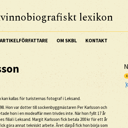
vinnobiografiskt lexikon
ARTIKELFÖRFATTARE
OM SKBL
KONTAKT
sson
N
1
kan kallas för turisternas fotograf i Leksand.
898. Hon var dotter till sockenbyggmästaren Per Karlsson och
tade hon i en modeaffär men trivdes inte. När hon fyllt 17 år
es filial i Leksand. Margit Karlsson fick betala 200 kr för ett år
fick göra annat tekniskt arbete. Året därpå fick hon börja som