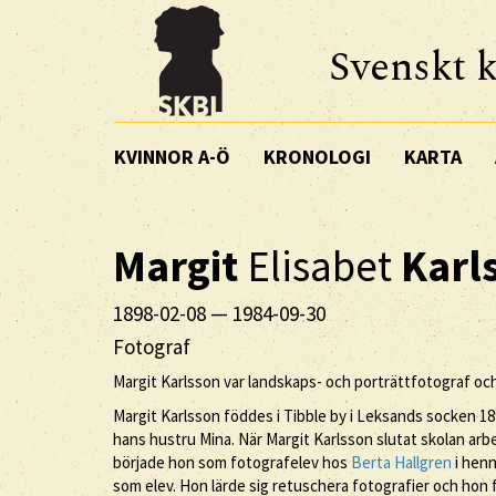
Svenskt k
KVINNOR A-Ö
KRONOLOGI
KARTA
Margit
Elisabet
Karl
1898-02-08
—
1984-09-30
Fotograf
Margit Karlsson var landskaps- och porträttfotograf och 
Margit Karlsson föddes i Tibble by i Leksands socken 1
hans hustru Mina. När Margit Karlsson slutat skolan arbe
började hon som fotografelev hos
Berta Hallgren
i henn
som elev. Hon lärde sig retuschera fotografier och hon 