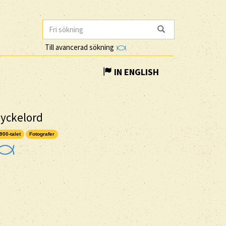
Till avancerad sökning
IN ENGLISH
yckelord
900-talet
Fotografer