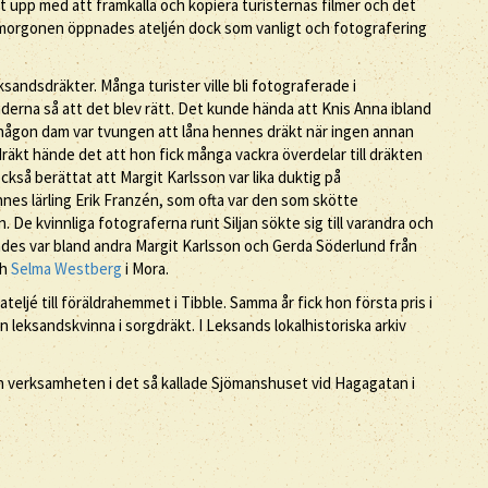
 upp med att framkalla och kopiera turisternas filmer och det
 morgonen öppnades ateljén dock som vanligt och fotografering
sandsdräkter. Många turister ville bli fotograferade i
nderna så att det blev rätt. Det kunde hända att Knis Anna ibland
 någon dam var tvungen att låna hennes dräkt när ingen annan
räkt hände det att hon fick många vackra överdelar till dräkten
kså berättat att Margit Karlsson var lika duktig på
es lärling Erik Franzén, som ofta var den som skötte
 De kvinnliga fotograferna runt Siljan sökte sig till varandra och
des var bland andra Margit Karlsson och Gerda Söderlund från
ch
Selma Westberg
i Mora.
teljé till föräldrahemmet i Tibble. Samma år fick hon första pris i
leksandskvinna i sorgdräkt. I Leksands lokalhistoriska arkiv
on verksamheten i det så kallade Sjömanshuset vid Hagagatan i