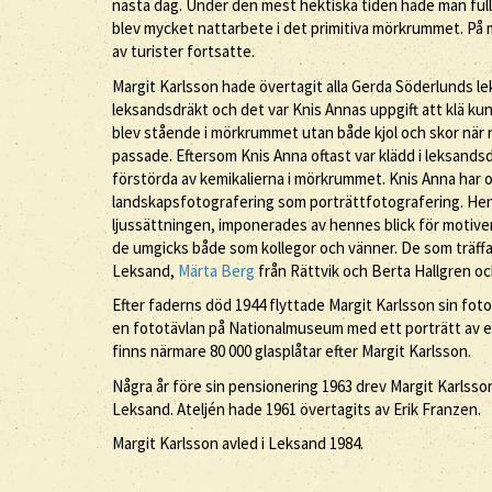
nästa dag. Under den mest hektiska tiden hade man fullt
blev mycket nattarbete i det primitiva mörkrummet. På
av turister fortsatte.
Margit Karlsson hade övertagit alla Gerda Söderlunds lek
leksandsdräkt och det var Knis Annas uppgift att klä ku
blev stående i mörkrummet utan både kjol och skor när
passade. Eftersom Knis Anna oftast var klädd i leksandsd
förstörda av kemikalierna i mörkrummet. Knis Anna har oc
landskapsfotografering som porträttfotografering. Henn
ljussättningen, imponerades av hennes blick för motiven.
de umgicks både som kollegor och vänner. De som träffa
Leksand,
Märta Berg
från Rättvik och Berta Hallgren o
Efter faderns död 1944 flyttade Margit Karlsson sin fotoa
en fototävlan på Nationalmuseum med ett porträtt av en 
finns närmare 80 000 glasplåtar efter Margit Karlsson.
Några år före sin pensionering 1963 drev Margit Karlss
Leksand. Ateljén hade 1961 övertagits av Erik Franzen.
Margit Karlsson avled i Leksand 1984.