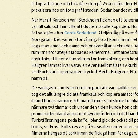
fotografbiträde och fick då en lön på 25 kr i månaden. Ef
praktisera hos en fotograf i staden. Sedan bar det av ti
När Margit Karlsson var i Stockholm fick hon ett telegra
var till salu och han ville att dottern skulle köpa den. H
fotoateljén efter
Gerda Söderlund
. Ateljén låg på öve
Norsgatan. Det var en stor våning. Först kom man in i e
togs man emot och namn och önskemål antecknades. Atelj
rum innanför ateljén laddades kamerorna. I ett arbetsr
anslutning till det ett mörkrum för framkallning och ko
Hallgren lämnat kvar varav en eventuellt målats av kurb
visitkortskartongerna med trycket Berta Hallgrens Eftr.
namn på.
De vanligaste motiven förutom porträtt var skolklasser
tog det allt längre tid att framkalla och kopiera amatö
ibland finnas närmare 40 amatörfilmer som skulle framkall
närmare två timmar och under den tiden kunde hon och 
promenader bland annat mot kyrkogården och det hände o
Turistföreningens goda kaffe. Ibland gick de också till pa
bjöds, se Ernst Rolfs revyer på Sveasalen under tiden som
filmerna hängas på tork innan de fick gå hem för dagen. 