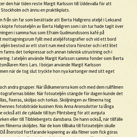
ter den här tiden reste Margit Karlsson till Uddevalla för att
ll Stockholm och ännu en praktikplats.
m från sin far som berättade att Berta Hallgrens ateljé i Leksand
on köpte fotoateljén av Berta Hallgren som i sin tur hade tagit över
rvåningen i samma hus som Efraim Gudmundssons kafé på
tt mottagningsrum fyllt med ateljéfotografier och vid ett bord
én bestod av ett stort rum med stora fönster och i ett litet
um fanns det torkpressar och annan teknisk utrustning och i
piering. I ateljén använde Margit Karlsson samma fonder som Berta
itsmålaren Kers Lars. I början använde Margit Karlsson
 men när de tog slut tryckte hon nya kartonger med sitt eget
 och andra grupper. När lådkamerorna kom och med dem rullfilmen
rfotografernas bilder. När fotoateljén stängde för dagen kunde det
as, fixeras, sköljas och torkas. Sköljningen av filmerna tog
hennes fotobiträde kusinen Knis Anna Aronsdotter ta långa
ckså att de cyklade till byn Plintsberg för att avnjuta
rken eller till Tibblebergets dansbana. De hann också, när tillfälle
 filmerna sköljdes. När de kom tillbaka till fotoateljén skulle
Då återstod fortfarande kopiering av alla filmer som fick göras