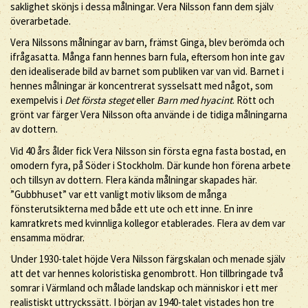
saklighet skönjs i dessa målningar. Vera Nilsson fann dem själv
överarbetade.
Vera Nilssons målningar av barn, främst Ginga, blev berömda och
ifrågasatta. Många fann hennes barn fula, eftersom hon inte gav
den idealiserade bild av barnet som publiken var van vid. Barnet i
hennes målningar är koncentrerat sysselsatt med något, som
exempelvis i
Det första steget
eller
Barn med hyacint
. Rött och
grönt var färger Vera Nilsson ofta använde i de tidiga målningarna
av dottern.
Vid 40 års ålder fick Vera Nilsson sin första egna fasta bostad, en
omodern fyra, på Söder i Stockholm. Där kunde hon förena arbete
och tillsyn av dottern. Flera kända målningar skapades här.
”Gubbhuset” var ett vanligt motiv liksom de många
fönsterutsikterna med både ett ute och ett inne. En inre
kamratkrets med kvinnliga kollegor etablerades. Flera av dem var
ensamma mödrar.
Under 1930-talet höjde Vera Nilsson färgskalan och menade själv
att det var hennes koloristiska genombrott. Hon tillbringade två
somrar i Värmland och målade landskap och människor i ett mer
realistiskt uttryckssätt. I början av 1940-talet vistades hon tre