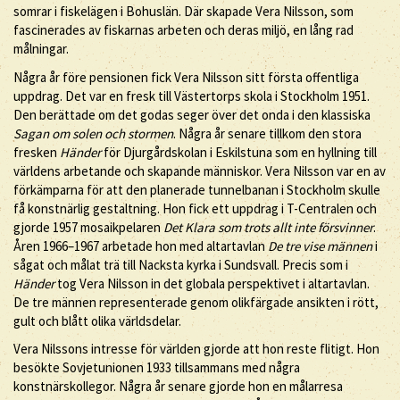
somrar i fiskelägen i Bohuslän. Där skapade Vera Nilsson, som
fascinerades av fiskarnas arbeten och deras miljö, en lång rad
målningar.
Några år före pensionen fick Vera Nilsson sitt första offentliga
uppdrag. Det var en fresk till Västertorps skola i Stockholm 1951.
Den berättade om det godas seger över det onda i den klassiska
Sagan om solen och stormen
. Några år senare tillkom den stora
fresken
Händer
för Djurgårdskolan i Eskilstuna som en hyllning till
världens arbetande och skapande människor. Vera Nilsson var en av
förkämparna för att den planerade tunnelbanan i Stockholm skulle
få konstnärlig gestaltning. Hon fick ett uppdrag i T-Centralen och
gjorde 1957 mosaikpelaren
Det Klara som trots allt inte försvinner
.
Åren 1966–1967 arbetade hon med altartavlan
De tre vise männen
i
sågat och målat trä till Nacksta kyrka i Sundsvall. Precis som i
Händer
tog Vera Nilsson in det globala perspektivet i altartavlan.
De tre männen representerade genom olikfärgade ansikten i rött,
gult och blått olika världsdelar.
Vera Nilssons intresse för världen gjorde att hon reste flitigt. Hon
besökte Sovjetunionen 1933 tillsammans med några
konstnärskollegor. Några år senare gjorde hon en målarresa