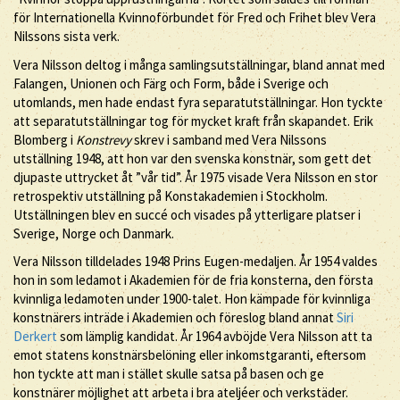
för Internationella Kvinnoförbundet för Fred och Frihet blev Vera
Nilssons sista verk.
Vera Nilsson deltog i många samlingsutställningar, bland annat med
Falangen, Unionen och Färg och Form, både i Sverige och
utomlands, men hade endast fyra separatutställningar. Hon tyckte
att separatutställningar tog för mycket kraft från skapandet. Erik
Blomberg i
Konstrevy
skrev i samband med Vera Nilssons
utställning 1948, att hon var den svenska konstnär, som gett det
djupaste uttrycket åt ”vår tid”. År 1975 visade Vera Nilsson en stor
retrospektiv utställning på Konstakademien i Stockholm.
Utställningen blev en succé och visades på ytterligare platser i
Sverige, Norge och Danmark.
Vera Nilsson tilldelades 1948 Prins Eugen-medaljen. År 1954 valdes
hon in som ledamot i Akademien för de fria konsterna, den första
kvinnliga ledamoten under 1900-talet. Hon kämpade för kvinnliga
konstnärers inträde i Akademien och föreslog bland annat
Siri
Derkert
som lämplig kandidat. År 1964 avböjde Vera Nilsson att ta
emot statens konstnärsbelöning eller inkomstgaranti, eftersom
hon tyckte att man i stället skulle satsa på basen och ge
konstnärer möjlighet att arbeta i bra ateljéer och verkstäder.