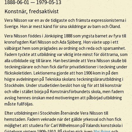
1888-06-01
—
1979-05-13
Konstnär, fredsaktivist
Vera Nilsson var en av de tidigaste och främsta expressionisterna i
Sverige. Hon är mest känd för sina skildringar av barn och Öland.
Vera Nilsson föddes i Jönköping 1888 som yngsta barnet av fyra till
kronofogden Karl Nilsson och Ada Sjöberg. Hon växte upp i ett
välbärgat hem som präglades av ordning och reda och sparsamhet.
Fadern tyckte att utbildning var viktig inte minst för döttrarna, som
alla utbildade sig till lärare. Han bestämde att Vera Nilsson skulle bli
teckningslärare och hon fick därför privatlektioner i teckning under
flickskoletiden. Lektionerna gjorde att hon 1906 kom in på den
högre avdelningen på Tekniska skolans teckningslärarutbildning i
Stockholm. Under studietiden beslöt hon sig för att bli konstnär
och ville i stället börja på Konstnärsförbundets skola, men fadern
avslog hennes önskan med motiveringen att påbörjad utbildning
måste fullföljas.
Efter utbildningen i Stockholm återvände Vera Nilsson till
hemstaden. Fadern veknade när det gällde yrkesval och hon fick
möjlighet att studera för Carl Wilhelmson på Valands konstskola i
Göteborg vintern 1909–1910. På skolan gick även
Maj Bring
och