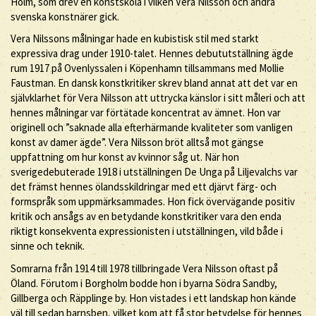
Holm, som drev en konstskola i vilken Vera Nilsson och andra
svenska konstnärer gick.
Vera Nilssons målningar hade en kubistisk stil med starkt
expressiva drag under 1910-talet. Hennes debututställning ägde
rum 1917 på Ovenlyssalen i Köpenhamn tillsammans med Mollie
Faustman. En dansk konstkritiker skrev bland annat att det var en
självklarhet för Vera Nilsson att uttrycka känslor i sitt måleri och att
hennes målningar var förtätade koncentrat av ämnet. Hon var
originell och ”saknade alla efterhärmande kvaliteter som vanligen
konst av damer ägde”. Vera Nilsson bröt alltså mot gängse
uppfattning om hur konst av kvinnor såg ut. När hon
sverigedebuterade 1918 i utställningen De Unga på Liljevalchs var
det främst hennes ölandsskildringar med ett djärvt färg- och
formspråk som uppmärksammades. Hon fick övervägande positiv
kritik och ansågs av en betydande konstkritiker vara den enda
riktigt konsekventa expressionisten i utställningen, vild både i
sinne och teknik.
Somrarna från 1914 till 1978 tillbringade Vera Nilsson oftast på
Öland. Förutom i Borgholm bodde hon i byarna Södra Sandby,
Gillberga och Räpplinge by. Hon vistades i ett landskap hon kände
väl till sedan barnsben, vilket kom att få stor betydelse för hennes