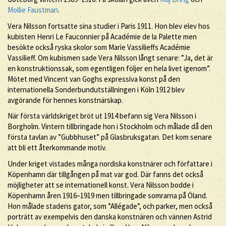
Mollie Faustman
.
Vera Nilsson fortsatte sina studier i Paris 1911. Hon blev elev hos
kubisten Henri Le Fauconnier på Académie de la Palette men
besökte också ryska skolor som Marie Vassilieffs Académie
Vassilieff. Om kubismen sade Vera Nilsson långt senare: ”Ja, det är
en konstruktionssak, som egentligen följer en hela livet igenom”.
Mötet med Vincent van Goghs expressiva konst på den
internationella Sonderbundutställningen i Köln 1912 blev
avgörande för hennes konstnärskap.
När första världskriget bröt ut 1914 befann sig Vera Nilsson i
Borgholm. Vintern tillbringade hon i Stockholm och målade då den
första tavlan av ”Gubbhuset” på Glasbruksgatan. Det kom senare
att bli ett återkommande motiv.
Under kriget vistades många nordiska konstnärer och författare i
Köpenhamn där tillgången på mat var god. Där fanns det också
möjligheter att se internationell konst. Vera Nilsson bodde i
Köpenhamn åren 1916–1919 men tillbringade somrarna på Öland.
Hon målade stadens gator, som ”Allégade”, och parker, men också
porträtt av exempelvis den danska konstnären och vännen Astrid