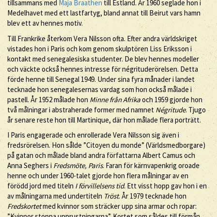
tillsammans med
Maja Braathen
till Estland. År 1960 seglade hon i
Medelhavet med ett lastfartyg, bland annat till Beirut vars hamn
blev ett av hennes motiv.
Till Frankrike återkom Vera Nilsson ofta. Efter andra världskriget
vistades hon i Paris och kom genom skulptören Liss Eriksson i
kontakt med senegalesiska studenter. De blev hennes modeller
och väckte också hennes intresse för négrituderörelsen. Detta
förde henne till Senegal 1949. Under sina fyra månader i landet
tecknade hon senegalesernas vardag som hon också målade i
pastell. År 1952 målade hon
Minne från Afrika
och 1959 gjorde hon
två målningar i abstraherade former med namnet
Négritude
. Tjugo
år senare reste hon till Martinique, där hon målade flera porträtt.
I Paris engagerade och enrollerade Vera Nilsson sig även i
fredsrörelsen. Hon sålde ”Citoyen du monde” (Världsmedborgare)
på gatan och målade bland andra författarna Albert Camus och
Anna Seghers i
Fredsmöte, Paris
. Faran för kärnvapenkrig oroade
henne och under 1960-talet gjorde hon flera målningar av en
förödd jord med titeln
I förvillelsens tid
. Ett visst hopp gav hon i en
av målningarna med undertiteln
Tröst
. År 1979 tecknade hon
Fredskortet
med kvinnor som sträcker upp sina armar och ropar:
”Kvinnor stoppa upprustningarna”. Kortet som såldes till förmån