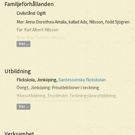
Familjeförhållanden
Civilstånd: Ogift
Mor: Anna Dorothea Amalia, kallad Ada, Nilsson, född Sjögren
Far: Karl Albert Nilsson
Bror: Karl Torsten Nilsson
fler ...
Utbildning
Flickskola, Jönköping,
Santessonska flickskolan
Övrigt, Jönköping: Privatlektioner i teckning
Yrkesutbildning, Stockholm: Teckningslärarutbildning,
Tekniska skolan (nuvarande Konstfack)
fler ...
Verksamhet