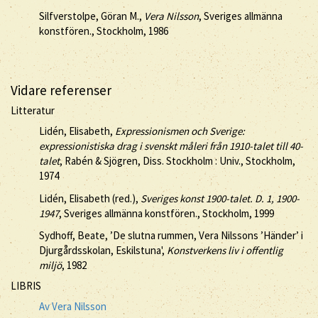
Silfverstolpe, Göran M.,
Vera Nilsson
, Sveriges allmänna
konstfören., Stockholm, 1986
Vidare referenser
Litteratur
Lidén, Elisabeth,
Expressionismen och Sverige:
expressionistiska drag i svenskt måleri från 1910-talet till 40-
talet
, Rabén & Sjögren, Diss. Stockholm : Univ., Stockholm,
1974
Lidén, Elisabeth (red.),
Sveriges konst 1900-talet. D. 1, 1900-
1947
, Sveriges allmänna konstfören., Stockholm, 1999
Sydhoff, Beate, ’De slutna rummen, Vera Nilssons ’Händer’ i
Djurgårdsskolan, Eskilstuna',
Konstverkens liv i offentlig
miljö
, 1982
LIBRIS
Av Vera Nilsson