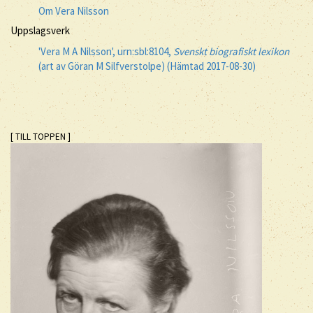
Om Vera Nilsson
Uppslagsverk
'Vera M A Nilsson', urn:sbl:8104,
Svenskt biografiskt lexikon
(art av Göran M Silfverstolpe) (Hämtad 2017-08-30)
[ TILL TOPPEN ]