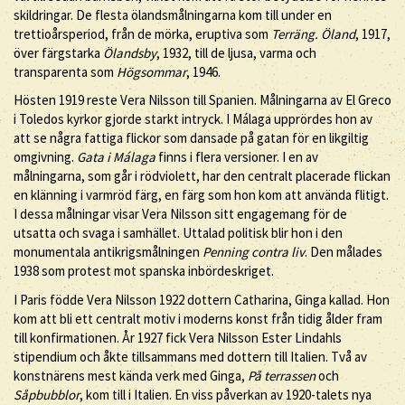
skildringar. De flesta ölandsmålningarna kom till under en
trettioårsperiod, från de mörka, eruptiva som
Terräng. Öland
, 1917,
över färgstarka
Ölandsby
, 1932, till de ljusa, varma och
transparenta som
Högsommar
, 1946.
Hösten 1919 reste Vera Nilsson till Spanien. Målningarna av El Greco
i Toledos kyrkor gjorde starkt intryck. I Málaga upprördes hon av
att se några fattiga flickor som dansade på gatan för en likgiltig
omgivning.
Gata i Málaga
finns i flera versioner. I en av
målningarna, som går i rödviolett, har den centralt placerade flickan
en klänning i varmröd färg, en färg som hon kom att använda flitigt.
I dessa målningar visar Vera Nilsson sitt engagemang för de
utsatta och svaga i samhället. Uttalad politisk blir hon i den
monumentala antikrigsmålningen
Penning contra liv
. Den målades
1938 som protest mot spanska inbördeskriget.
I Paris födde Vera Nilsson 1922 dottern Catharina, Ginga kallad. Hon
kom att bli ett centralt motiv i moderns konst från tidig ålder fram
till konfirmationen. År 1927 fick Vera Nilsson Ester Lindahls
stipendium och åkte tillsammans med dottern till Italien. Två av
konstnärens mest kända verk med Ginga,
På terrassen
och
Såpbubblor
, kom till i Italien. En viss påverkan av 1920-talets nya