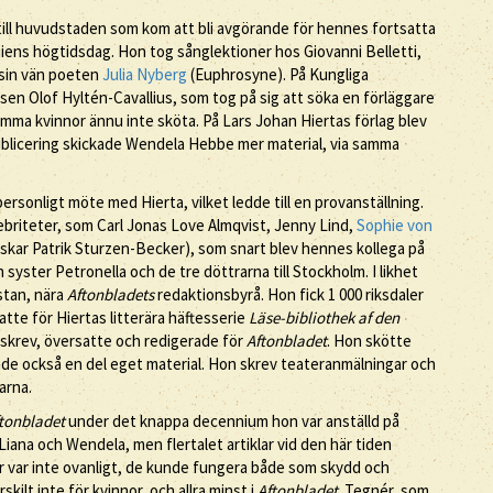
ll huvudstaden som kom att bli avgörande för hennes fortsatta
miens högtidsdag. Hon tog sånglektioner hos Giovanni Belletti,
sin vän poeten
Julia Nyberg
(Euphrosyne). På Kungliga
en Olof Hyltén-Cavallius, som tog på sig att söka en förläggare
mma kvinnor ännu inte sköta. På Lars Johan Hiertas förlag blev
publicering skickade Wendela Hebbe mer material, via samma
rsonligt möte med Hierta, vilket ledde till en provanställning.
ebriteter, som Carl Jonas Love Almqvist, Jenny Lind,
Sophie von
skar Patrik Sturzen-Becker), som snart blev hennes kollega på
syster Petronella och de tre döttrarna till Stockholm. I likhet
 stan, nära
Aftonbladets
redaktionsbyrå. Hon fick 1 000 riksdaler
atte för Hiertas litterära häftesserie
Läse-bibliothek af den
skrev, översatte och redigerade för
Aftonbladet
. Hon skötte
de också en del eget material. Hon skrev teateranmälningar och
arna.
tonbladet
under det knappa decennium hon var anställd på
Liana och Wendela, men flertalet artiklar vid den här tiden
er var inte ovanligt, de kunde fungera både som skydd och
kilt inte för kvinnor, och allra minst i
Aftonbladet
. Tegnér, som