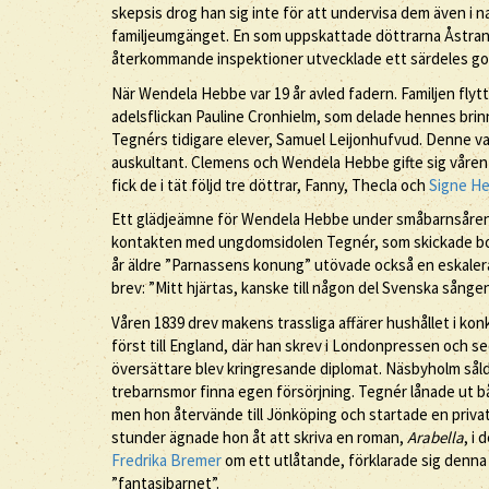
skepsis drog han sig inte för att undervisa dem även i n
familjeumgänget. En som uppskattade döttrarna Åstrand
återkommande inspektioner utvecklade ett särdeles gott
När Wendela Hebbe var 19 år avled fadern. Familjen flyt
adelsflickan Pauline Cronhielm, som delade hennes bri
Tegnérs tidigare elever, Samuel Leijonhufvud. Denne va
auskultant. Clemens och Wendela Hebbe gifte sig våren
fick de i tät följd tre döttrar, Fanny, Thecla och
Signe H
Ett glädjeämne för Wendela Hebbe under småbarnsåren, 
kontakten med ungdomsidolen Tegnér, som skickade bo
år äldre ”Parnassens konung” utövade också en eskaleran
brev: ”Mitt hjärtas, kanske till någon del Svenska sången
Våren 1839 drev makens trassliga affärer hushållet i k
först till England, där han skrev i Londonpressen och sed
översättare blev kringresande diplomat. Näsbyholm sål
trebarnsmor finna egen försörjning. Tegnér lånade ut
men hon återvände till Jönköping och startade en privat
stunder ägnade hon åt att skriva en roman,
Arabella
, i
Fredrika Bremer
om ett utlåtande, förklarade sig denna 
”fantasibarnet”.