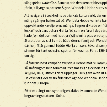
sångspelet
Dalkullan
. Åtminstone den senare blev uppf
tänkt, till yngsta dottern Signe. Wendela Hebbe skrev o
Att navigera i Stockholms patriarkala kulturvärld, där e
många gånger ha kostat på. Wendela Hebbe var inte bar
uppvaktande kavaljererna många. Tegnér diktade om ”d
lockar” och Lars Johan Hierta föll som en fura. I det se
hade fem döttrar med hustrun Wilhelmina plus en utom
återstoden av sitt liv med både denna familj och Wendel
där hon 43 år gammal födde Hierta en son, Edvard, som 
sin mor för tant och sina systrar för kusiner. Först 1864 
om sig.
På ålderns höst kämpade Wendela Hebbe mot sjukdom o
så småningom helt förlamad. Yrkesmässigt gick hon in i
skogen
, 1871, utkom i flera upplagor. Den gavs även ut 
En väsentlig del av sin ålderdom ägnade Wendela Hebbe
runt om i Europa.
Efter ett långt och synnerligen aktivt liv somnade Wend
begravningsplatsen i Solna.