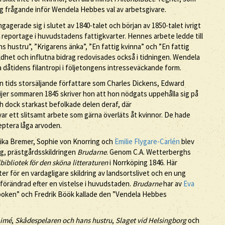
 sig frågande inför Wendela Hebbes val av arbetsgivare.
agerade sig i slutet av 1840-talet och början av 1850-talet ivrigt
la reportage i huvudstadens fattigkvarter. Hennes arbete ledde till
ns hustru”, ”Krigarens änka”, ”En fattig kvinna” och ”En fattig
mildhet och influtna bidrag redovisades också i tidningen. Wendela
 dåtidens filantropi i följetongens intresseväckande form.
n tids storsäljande författare som Charles Dickens, Edward
eijer sommaren 1845 skriver hon att hon nödgats uppehålla sig på
ch dock starkast befolkade delen deraf, där
 var ett slitsamt arbete som gärna överläts åt kvinnor. De hade
eptera låga arvoden.
rika Bremer, Sophie von Knorring och
Emilie Flygare-Carlén
blev
ig, prästgårdsskildringen
Brudarne
. Genom C.A. Wetterberghs
bibliotek för den sköna litteraturen
i Norrköping 1846. Här
för en vardagligare skildring av landsortslivet och en ung
 förändrad efter en vistelse i huvudstaden.
Brudarne
har av
Eva
kboken” och Fredrik Böök kallade den ”Vendela Hebbes
imé
,
Skådespelaren och hans hustru
,
Slaget vid Helsingborg
och