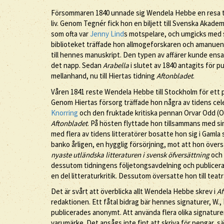
Försommaren 1840 unnade sig Wendela Hebbe en resa ti
liv. Genom Tegnér fick hon en biljett till Svenska Akade
som ofta var
Jenny Lind
s motspelare, och umgicks med 
biblioteket träffade hon allmogeforskaren och amanuens
till hennes manuskript. Den typen av affärer kunde ensa
det napp. Sedan
Arabella
i slutet av 1840 antagits för 
mellanhand, nu till Hiertas tidning
Aftonbladet
.
Våren 1841 reste Wendela Hebbe till Stockholm för ett pe
Genom Hiertas försorg träffade hon några av tidens cel
Knorring
och den fruktade kritiska pennan Orvar Odd (O
Aftonbladet
. På hösten flyttade hon tillsammans med sin 
med flera av tidens litteratörer bosatte hon sig i Gamla
banko årligen, en hygglig försörjning, mot att hon övers
nyaste utländska litteraturen i svensk öfversättning
och 
dessutom tidningens följetongsavdelning och publicera
en del litteraturkritik. Dessutom översatte hon till teatr
Det är svårt att överblicka allt Wendela Hebbe skrev i
Af
redaktionen. Ett fåtal bidrag bär hennes signaturer, W., 
publicerades anonymt. Att använda flera olika signatur
varumärke. Det ansågs inte fint att skriva för pengar, särs