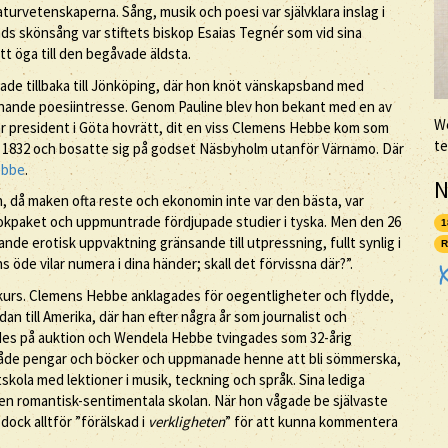
aturvetenskaperna. Sång, musik och poesi var självklara inslag i
s skönsång var stiftets biskop Esaias Tegnér som vid sina
 öga till den begåvade äldsta.
tade tillbaka till Jönköping, där hon knöt vänskapsband med
nnande poesiintresse. Genom Pauline blev hon bekant med en av
We
r president i Göta hovrätt, dit en viss Clemens Hebbe kom som
te
 1832 och bosatte sig på godset Näsbyholm utanför Värnamo. Där
ebbe
.
N
då maken ofta reste och ekonomin inte var den bästa, var
kpaket och uppmuntrade fördjupade studier i tyska. Men den 26
1
de erotisk uppvaktning gränsande till utpressning, fullt synlig i
R
s öde vilar numera i dina händer; skall det förvissna där?”.
onkurs. Clemens Hebbe anklagades för oegentligheter och flydde,
an till Amerika, där han efter några år som journalist och
des på auktion och Wendela Hebbe tvingades som 32-årig
 både pengar och böcker och uppmanade henne att bli sömmerska,
skola med lektioner i musik, teckning och språk. Sina lediga
 den romantisk-sentimentala skolan. När hon vågade be självaste
dock alltför ”förälskad i
verkligheten
” för att kunna kommentera