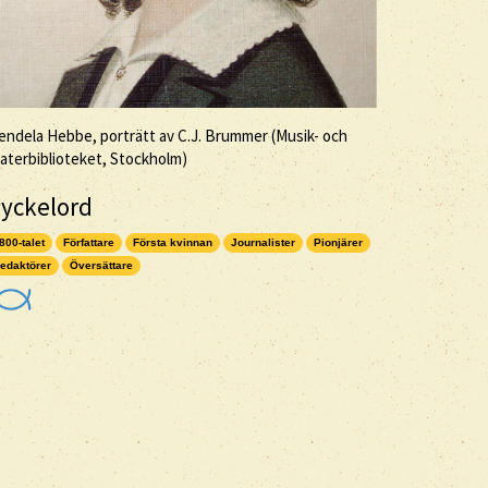
ndela Hebbe, porträtt av C.J. Brummer (Musik- och
aterbiblioteket, Stockholm)
yckelord
800-talet
Författare
Första kvinnan
Journalister
Pionjärer
edaktörer
Översättare