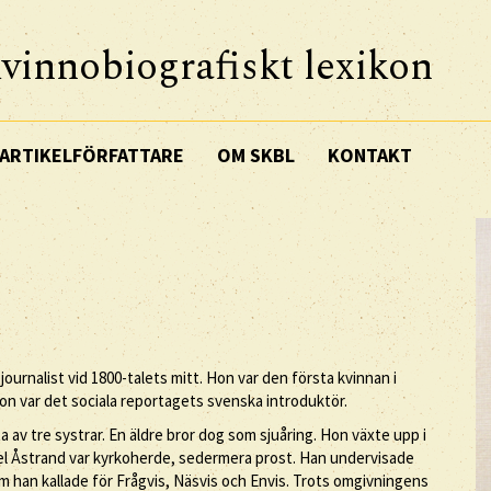
vinnobiografiskt lexikon
ARTIKELFÖRFATTARE
OM SKBL
KONTAKT
urnalist vid 1800-talets mitt. Hon var den första kvinnan i
on var det sociala reportagets svenska introduktör.
v tre systrar. En äldre bror dog som sjuåring. Hon växte upp i
l Åstrand var kyrkoherde, sedermera prost. Han undervisade
om han kallade för Frågvis, Näsvis och Envis. Trots omgivningens