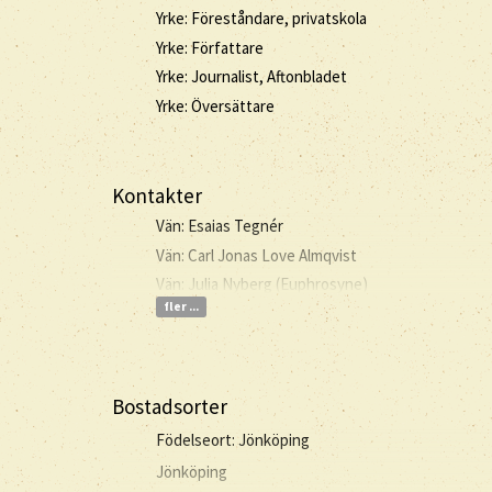
Yrke: Föreståndare, privatskola
Yrke: Författare
Yrke: Journalist, Aftonbladet
Yrke: Översättare
Kontakter
Vän: Esaias Tegnér
Vän: Carl Jonas Love Almqvist
Vän: Julia Nyberg (Euphrosyne)
fler ...
Bostadsorter
Födelseort: Jönköping
Jönköping