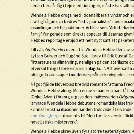
sedan flera år låg i fejd med tidningen, måste ha ställt
Wendela Hebbe drogs med i tidens liberala vindar och eng
i fattigfrågan och bedrev ”aktiv journalistik” med socia
insamlingar och hjälpaktioner. Artiklar som ”Arbetarkarle
familj” fungerade som direkta appeller till läsarnas giv
Hebbes reportage erbjöd ett helt nytt sätt att paketera
Till
Läsebiblioteket
översatte Wendela Hebbe flera av si
Lytton Bulwer och Eugène Sue. I brev till Erik Gustaf G
”litteraturens allmänning, nemligen på den sterilaste o
öfversättningsfabrikerna äro anlagda.....”. Att översätta
ofta goda kunskaper i moderna språk och tvingades acc
Något fjärde klöverblad bredvid romanförfattarna Fred
Wendela Hebbe aldrig. Men en av romanerna har stått s
(Onkel Adam) försorg utgavs den i häftesserien
Original
lämnade Wendela Hebbe debutens romantiska läsefrukter 
kvinnas brustna illusioner när den trolovade återvänder
von Zweigbergk
utnämnts till ”den första svenska flic
novellistiska mästerverk”.
Wendela Hebbe skrev även fyra större teaterstycken:
A