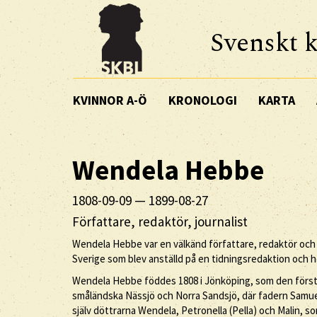
Svenskt k
KVINNOR A-Ö
KRONOLOGI
KARTA
Wendela
Hebbe
1808-09-09
—
1899-08-27
Författare, redaktör, journalist
Wendela Hebbe var en välkänd författare, redaktör och jo
Sverige som blev anställd på en tidningsredaktion och h
Wendela Hebbe föddes 1808 i Jönköping, som den första a
småländska Nässjö och Norra Sandsjö, där fadern Samue
själv döttrarna Wendela, Petronella (Pella) och Malin, s