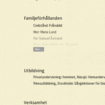
Familjeförhållanden
Civilstånd: Frånskild
Mor: Maria Lund
Far: Samuel Åstrand
Bror: Jean, kallad Jan, Åstrand
fler ...
Utbildning
Privatundervisning i hemmet, Nässjö: Hemunderv
Yrkesutbildning, Stockholm: Sånglektioner för Gio
Verksamhet