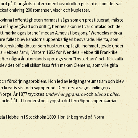
örd på Djurgårdsteatern men huvudrollen gick inte, som det var
ckså omkring 200 romanser, visor och kupletter.
n kvinna i offentligheten närmast sågs som en prostituerad, måste
a mångbegåvad och driftig, hennes skönhet var omtalad och de
itt mörka ögas brand” medan Almqvist besjöng ”Wendelas mörka
nare fallet blev känslorna uppenbarligen besvarade. Hierta, som
äktenskaplig dotter som hustrun upptagit i hemmet, levde under
a Hebbes familj. Vintern 1852 for Wendela Hebbe till Frankrike
efter några år utomlands upptogs som ”fosterbarn” och fick kalla
blev det officiell skilsmässa från maken Clemens, som ville gifta
ch försörjningsproblem. Hon led av ledgångsreumatism och blev
 en kreativ vis- och sagoperiod. Den första sagosamlingen
I
i Norge. År 1877 trycktes
Under hänggranarne
och
Bland trollen
.
 också åt att understödja yngsta dottern Signes operakarriär
ela Hebbe in i Stockholm 1899. Hon är begravd på Norra