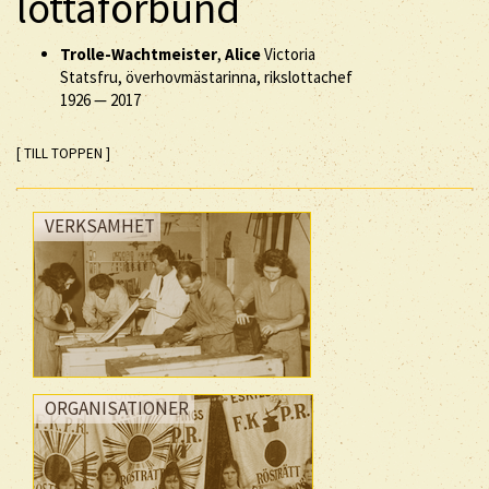
lottaförbund
Trolle-Wachtmeister
,
Alice
Victoria
Statsfru, överhovmästarinna, rikslottachef
1926
—
2017
[ TILL TOPPEN ]
VERKSAMHET
ORGANISATIONER