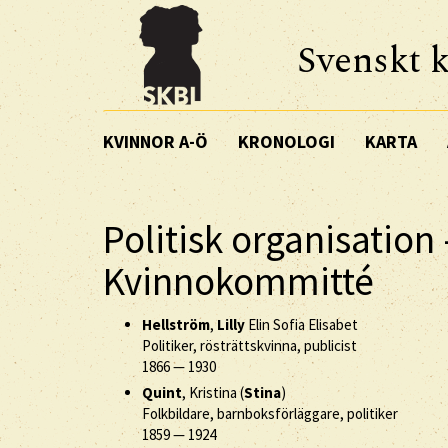
Svenskt k
KVINNOR A-Ö
KRONOLOGI
KARTA
Politisk organisation
Kvinnokommitté
Hellström
,
Lilly
Elin Sofia Elisabet
Politiker, rösträttskvinna, publicist
1866
—
1930
Quint
, Kristina (
Stina
)
Folkbildare, barnboksförläggare, politiker
1859
—
1924