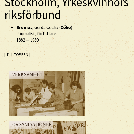
Stockholm, Yrkeskvinnors
riksförbund
Brunius
, Gerda Cecilia (
Célie
)
Journalist, författare
1882
—
1980
[ TILL TOPPEN ]
VERKSAMHET
ORGANISATIONER