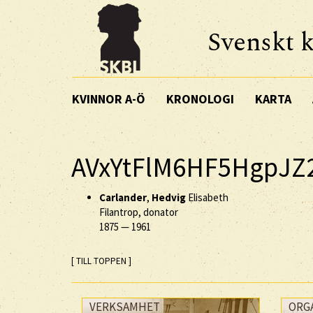
Svenskt k
KVINNOR A-Ö
KRONOLOGI
KARTA
AVxYtFlM6HF5HgpJZ
Carlander
,
Hedvig
Elisabeth
Filantrop, donator
1875
—
1961
[ TILL TOPPEN ]
VERKSAMHET
ORG