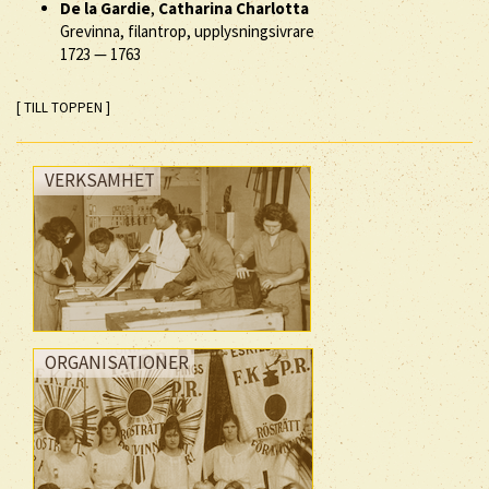
De la Gardie
,
Catharina Charlotta
Grevinna, filantrop, upplysningsivrare
1723
—
1763
[ TILL TOPPEN ]
VERKSAMHET
ORGANISATIONER