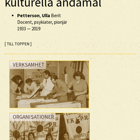
kulturella ändamål
Petterson
,
Ulla
Berit
Docent, psykiater, pionjär
1933
—
2019
[ TILL TOPPEN ]
VERKSAMHET
ORGANISATIONER