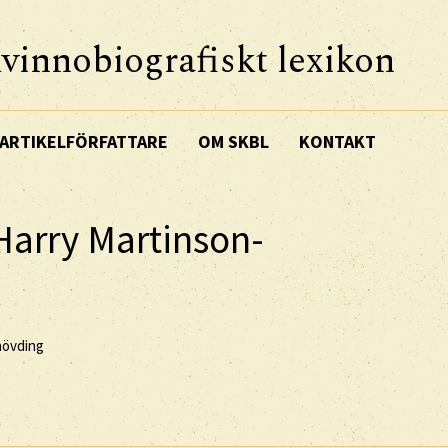
vinnobiografiskt lexikon
ARTIKELFÖRFATTARE
OM SKBL
KONTAKT
 Harry Martinson-
shövding