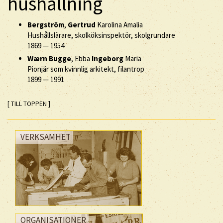
hushållning
Bergström
,
Gertrud
Karolina Amalia
Hushållslärare, skolköksinspektör, skolgrundare
1869
—
1954
Wærn Bugge
, Ebba
Ingeborg
Maria
Pionjär som kvinnlig arkitekt, filantrop
1899
—
1991
[ TILL TOPPEN ]
VERKSAMHET
ORGANISATIONER