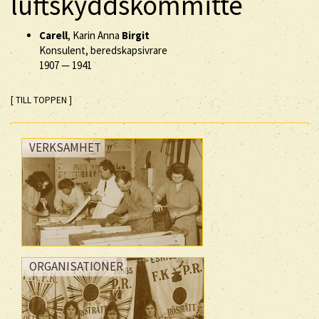
luftskyddskommitté
Carell
, Karin Anna
Birgit
Konsulent, beredskapsivrare
1907
—
1941
[ TILL TOPPEN ]
VERKSAMHET
ORGANISATIONER